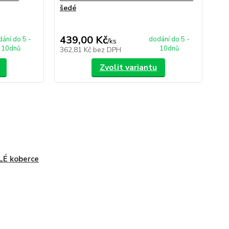
šedé
439,00 Kč
ání do 5 -
dodání do 5 -
/
ks
10dnů
10dnů
362,81 Kč
bez DPH
Zvolit variantu
É koberce