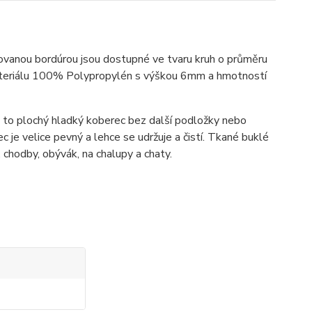
vanou bordúrou jsou dostupné ve tvaru kruh o průměru
teriálu
100% Polypropylén s výškou 6mm a hmotností
je to plochý hladký koberec bez další podložky nebo
 je velice pevný a lehce se udržuje a čistí. Tkané buklé
 chodby, obývák, na chalupy a chaty.