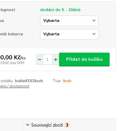
tupnost
dodání do 5 - 10dnů
va
měr koberce
0,00 Kč
/
ks
Přidat do košíku
,19 Kč
bez DPH
roduktu:
bukleKE63kruh
Tvar:
kruh
cenu / dostupnost
Související zboží
3