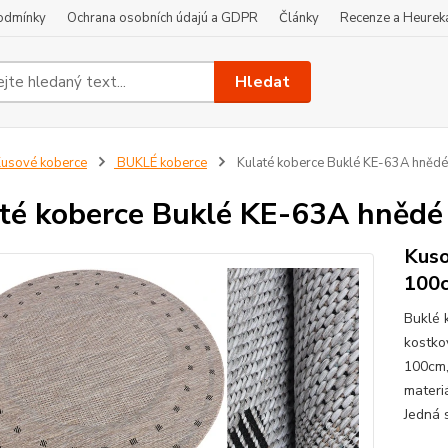
odmínky
Ochrana osobních údajú a GDPR
Články
Recenze a Heurek
Hledat
usové koberce
BUKLÉ koberce
Kulaté koberce Buklé KE-63A hnědé
té koberce Buklé KE-63A hnědé
Kuso
100c
Buklé 
kostko
100cm,
materi
Jedná 