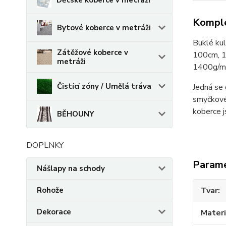
Dětské koberce v metráži
Komple
Bytové koberce v metráži
Buklé ku
Zátěžové koberce v
100cm, 
metráži
1400g/m
Čistící zóny / Umělá tráva
Jedná se
smyčkovéh
koberce j
BĚHOUNY
DOPLNKY
Param
Nášlapy na schody
Rohože
Tvar
Dekorace
Materi