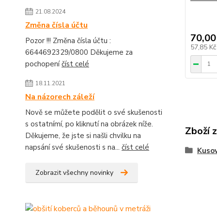
21.08.2024
Změna čísla účtu
70,00
Pozor !!! Změna čísla účtu :
57,85 K
6644692329/0800 Děkujeme za
pochopení
číst celé
18.11.2021
Na názorech záleží
Nově se můžete podělit o své skušenosti
s ostatnímí, po kliknutí na obrázek níže.
Zboží 
Děkujeme, že jste si našli chvilku na
napsání své skušenosti s na...
číst celé
Kusov
Zobrazit všechny novinky