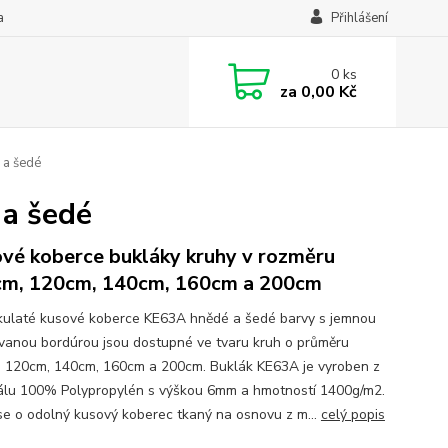
a
Přihlášení
0
ks
za
0,00 Kč
 a šedé
 a šedé
vé koberce bukláky kruhy v rozměru
m, 120cm, 140cm, 160cm a 200cm
kulaté kusové koberce KE63A hnědé a šedé barvy s jemnou
vanou bordúrou jsou dostupné ve tvaru kruh o průměru
 120cm, 140cm, 160cm a 200cm. Buklák KE63A je vyroben z
álu 100% Polypropylén s výškou 6mm a hmotností 1400g/m2.
se o odolný kusový koberec tkaný na osnovu z m...
celý popis