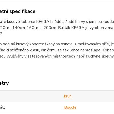
tní specifikace
laté kusové koberce KE63A hnědé a šedé barvy s jemnou kostko
120cm, 140cm, 160cm a 200cm. Buklák KE63A
je
vyroben z ma
2.
 o odolný kusový koberec
tkaný na osnovu z melírovaných přízí, 
o či střiženého vlasu, dík čemu se tak lehce neprošlape. Koberec
sou využívány v zatěžovaných místnostech, např. kuchyne, jídelny,
etry
kruh
ál
Boucle