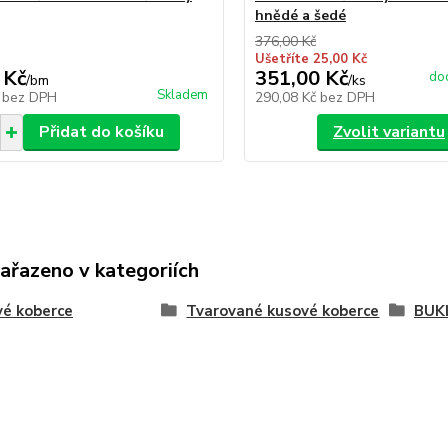
hnědé a šedé
376,00 Kč
Ušetříte 25,00 Kč
 Kč
351,00 Kč
dod
/
bm
/
ks
Skladem
č
bez DPH
290,08 Kč
bez DPH
Přidat do košíku
Zvolit variantu
zařazeno v kategoriích
é koberce
Tvarované kusové koberce
BUKL