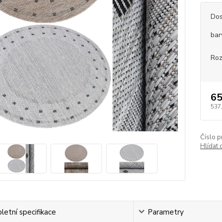
Dos
bar
Roz
65
537
Číslo p
Hlídat 
etní specifikace
Parametry