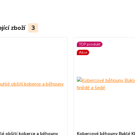
jící zboží
3
TOP produkt
Akce
lé obšití koberce a běhouny
Kobercové běhouny Buklé K