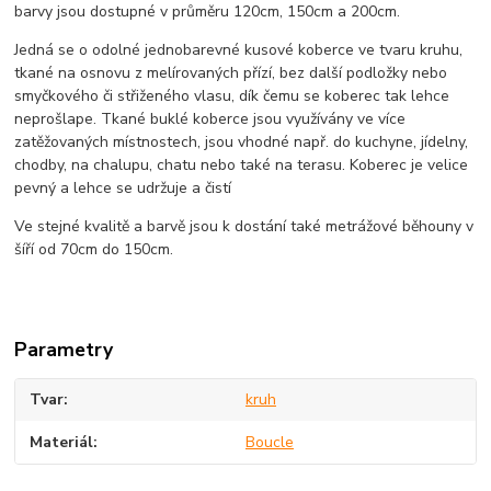
barvy jsou dostupné v průměru 120cm, 150cm a 200cm.
Jedná se o odolné jednobarevné kusové koberce ve tvaru kruhu,
tkané na osnovu z melírovaných přízí, bez další podložky nebo
smyčkového či střiženého vlasu, dík čemu se koberec tak lehce
neprošlape. Tkané buklé koberce jsou využívány ve více
zatěžovaných místnostech, jsou vhodné např. do kuchyne, jídelny,
chodby, na chalupu, chatu nebo také na terasu. Koberec je velice
pevný a lehce se udržuje a čistí
Ve stejné kvalitě a barvě jsou k dostání také metrážové běhouny v
šíří od 70cm do 150cm.
Parametry
Tvar
kruh
Materiál
Boucle