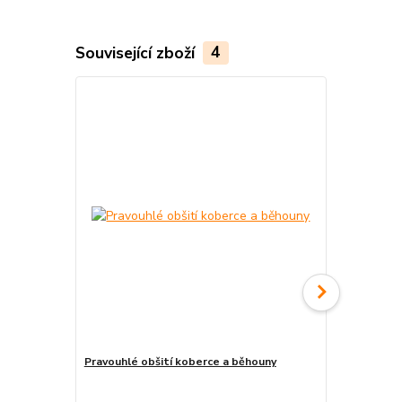
Související zboží
4
Novinka
Pravouhlé obšití koberce a běhouny
Běhouny Buk
hnědé, zele
přírodní