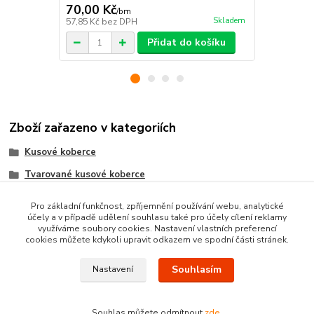
70,00 Kč
537,00 K
/
bm
Skladem
57,85 Kč
bez DPH
443,80 Kč
be
Přidat do košíku
Zboží zařazeno v kategoriích
Kusové koberce
Tvarované kusové koberce
BUKLÉ koberce
Pro základní funkčnost, zpříjemnění používání webu, analytické
účely a v případě udělení souhlasu také pro účely cílení reklamy
Moderní kusové koberce
využíváme soubory cookies. Nastavení vlastních preferencí
cookies můžete kdykoli upravit odkazem ve spodní části stránek.
Souhlasím
Nastavení
Souhlas můžete odmítnout
zde
.