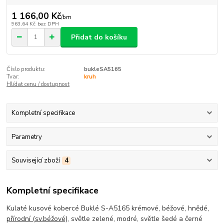
1 166,00 Kč
/
bm
963,64 Kč
bez DPH
Přidat do košíku
Číslo produktu:
bukleSA5165
Tvar:
kruh
Hlídat cenu / dostupnost
Kompletní specifikace
Parametry
Související zboží
4
Kompletní specifikace
Kulaté kusové kobercé Buklé S-A5165 krémové, béžové, hnědé,
přírodní (sv.béžové)
, světle zelené, modré, světle šedé a černé