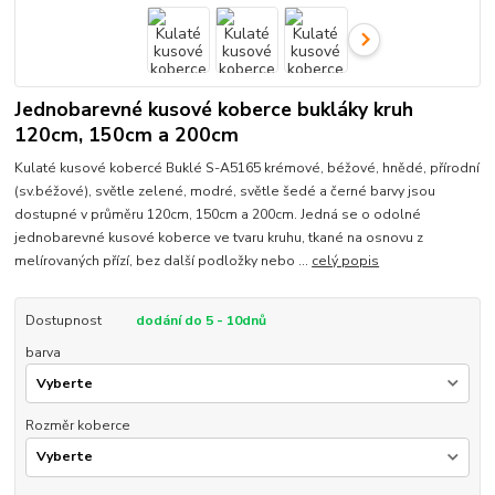
Jednobarevné kusové koberce bukláky kruh
120cm, 150cm a 200cm
Kulaté kusové kobercé Buklé S-A5165 krémové, béžové, hnědé, přírodní
(sv.béžové), světle zelené, modré, světle šedé a černé barvy jsou
dostupné v průměru 120cm, 150cm a 200cm. Jedná se o odolné
jednobarevné kusové koberce ve tvaru kruhu, tkané na osnovu z
melírovaných přízí, bez další podložky nebo ...
celý popis
Dostupnost
dodání do 5 - 10dnů
barva
Rozměr koberce