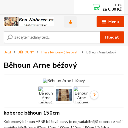
0
ks
za
0,00 Kč
Menu
Hledat
Úvod
BĚHOUNY
Friese běhouny (Heat-set)
Běhoun Arne béžový
Běhoun Arne béžový
koberec běhoun 150cm
Kobercový běhoun ARNE béžové barvy je nejvariabilnější koberec z naší
nabídky. Výrábí se v 67cm, 80cm, 100cm, 120cm, 150cm šířkách a