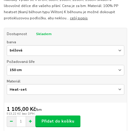
libovolné délce dle vašeho přání. Cena je za bm. Materiál: 100% PP
heatset (tkaný běhoun typu Wilton) K běhounu je možné dokoupit
protiskluzovou podložku, aby neklou...
celý popis
Dostupnost
Skladem
barva
Požadovaná šíře
Materiál
1 105,00 Kč
/
bm
913,22 Kč
bez DPH
Přidat do košíku