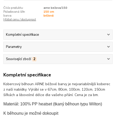
Číslo produktu:
arne bežova/150
Požadovaná šíře:
150 cm
barva:
béžová
Hlídat cenu / dostupnost
Kompletní specifikace
Parametry
Související zboží
2
Kompletní specifikace
Kobercový běhoun ARNE béžové barvy je nejvariabilnější koberec
z naší nabídky. Výrábí se v 67cm, 80cm, 100cm, 120cm, 150cm
šířkách a libovolné délce dle vašeho přání. Cena je za bm.
Materiál: 100% PP heatset (tkaný běhoun typu Wilton)
K běhounu je možné dokoupit