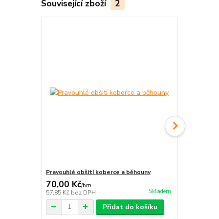
Související zboží
2
Pravouhlé obšití koberce a běhouny
Protiskluzn
70,00 Kč
115,00 K
/
bm
Skladem
57,85 Kč
bez DPH
95,04 Kč
bez
Přidat do košíku