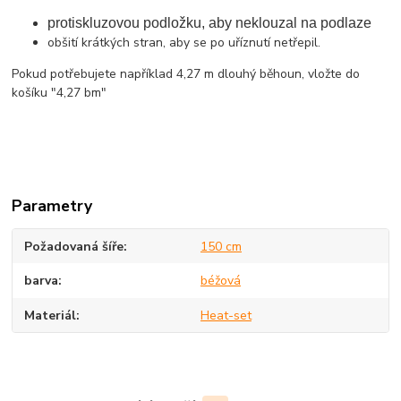
protiskluzovou podložku, aby neklouzal na podlaze
obšití krátkých stran, aby se po uříznutí netřepil.
Pokud potřebujete například 4,27 m dlouhý běhoun, vložte do
košíku "4,27 bm"
Parametry
Požadovaná šíře
150 cm
barva
béžová
Materiál
Heat-set