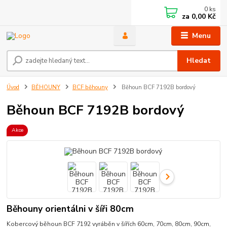
0
ks
za
0,00 Kč
Menu
Hledat
Úvod
BĚHOUNY
BCF běhouny
Běhoun BCF 7192B bordový
Běhoun BCF 7192B bordový
Akce
Běhouny orientálni v šíři 80cm
Kobercový běhoun BCF 7192 vyráběn v šířích 60cm, 70cm, 80cm, 90cm,