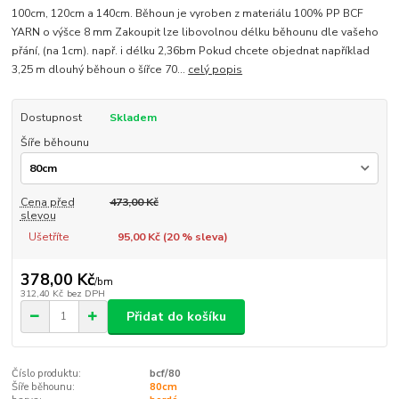
100cm, 120cm a 140cm. Běhoun je vyroben z materiálu 100% PP BCF
YARN o výšce 8 mm Zakoupit lze libovolnou délku běhounu dle vašeho
přání, (na 1cm). např. i délku 2,36bm Pokud chcete objednat například
3,25 m dlouhý běhoun o šířce 70...
celý popis
Dostupnost
Skladem
Šíře běhounu
Cena před
473,00 Kč
slevou
Ušetříte
95,00 Kč (
20
% sleva)
378,00 Kč
/
bm
312,40 Kč
bez DPH
Přidat do košíku
Číslo produktu:
bcf/80
Šíře běhounu:
80cm