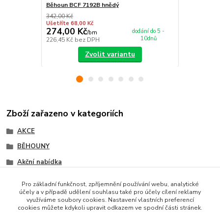
Běhoun BCF 7192B hnědý
Běhoun BCF 
342,00 Kč
342,00 Kč
Ušetříte 68,00 Kč
Ušetříte 68,0
274,00 Kč
274,00 K
dodání do 5 -
/
bm
10dnů
226,45 Kč
bez DPH
226,45 Kč
be
Zvolit variantu
Zboží zařazeno v kategoriích
AKCE
BĚHOUNY
Akční nabídka
BCF běhouny
Pro základní funkčnost, zpříjemnění používání webu, analytické
účely a v případě udělení souhlasu také pro účely cílení reklamy
Akce metrážní koberce
využíváme soubory cookies. Nastavení vlastních preferencí
cookies můžete kdykoli upravit odkazem ve spodní části stránek.