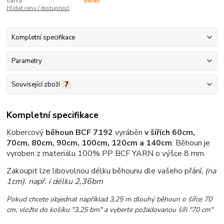
barva:
bordó
Hlídat cenu / dostupnost
Kompletní specifikace
Parametry
Související zboží
7
Kompletní specifikace
Kobercový
běhoun BCF 7192
vyráběn
v šířích 60cm,
70cm, 80cm, 90cm, 100cm, 120cm a 140cm
.
Běhoun je
vyroben z materiálu 100% PP BCF YARN o výšce 8 mm
Zakoupit lze libovolnou délku běhounu dle vašeho přání,
(na
1cm)
. např. i délku 2,36bm
Pokud chcete objednat například 3,25 m dlouhý běhoun o šířce 70
cm, vložte do košíku "3,25 bm" a vyberte požadovanou šíři "70 cm"