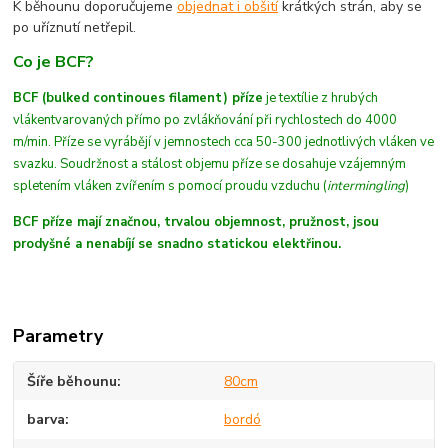
K běhounu doporučujeme
objednat i obšití
krátkých strán, aby se
po uříznutí netřepil.
Co je BCF?
BCF (bulked continoues filament) příze
je textílie z hrubých
vláken
tvarovaných
přímo po zvlákňování při rychlostech do 4000
m/min
. Příze se vyrábějí v jemnostech cca 50-300 jednotlivých vláken ve
svazku. Soudržnost a stálost objemu příze se dosahuje vzájemným
spletením vláken zvířením s pomocí proudu vzduchu (
intermingling
)
BCF příze mají značnou, trvalou objemnost, pružnost, jsou
prodyšné a nenabíjí se snadno statickou elektřinou.
Parametry
Šíře běhounu
80cm
barva
bordó