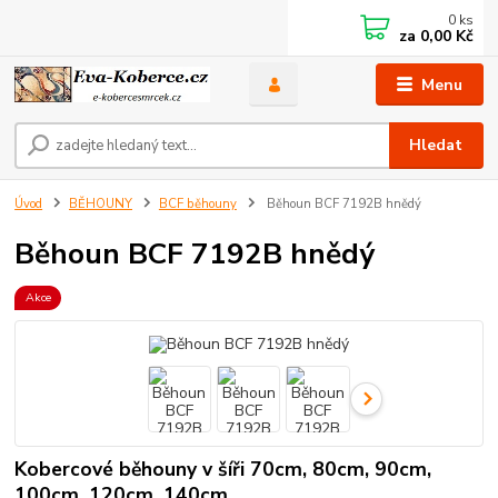
0
ks
za
0,00 Kč
Menu
Hledat
Úvod
BĚHOUNY
BCF běhouny
Běhoun BCF 7192B hnědý
Běhoun BCF 7192B hnědý
Akce
Kobercové běhouny v šíři 70cm, 80cm, 90cm,
100cm, 120cm, 140cm