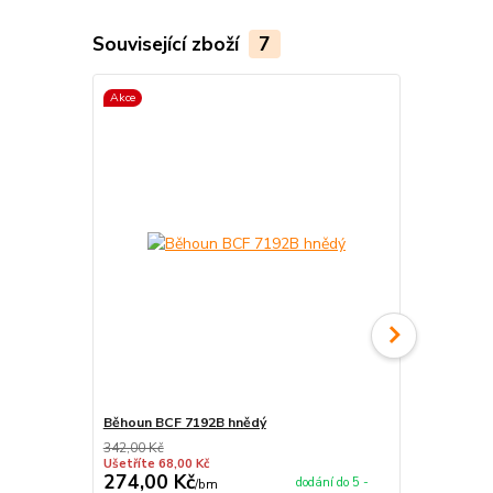
Související zboží
7
Akce
Akce
Běhoun BCF 7192B hnědý
Běhoun BCF 
342,00 Kč
342,00 Kč
Ušetříte 68,00 Kč
Ušetříte 68,0
274,00 Kč
274,00 K
dodání do 5 -
/
bm