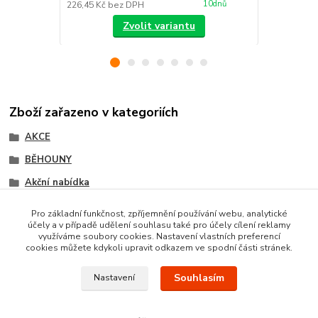
10dnů
226,45 Kč
bez DPH
226,45 Kč
be
Zvolit variantu
Zboží zařazeno v kategoriích
AKCE
BĚHOUNY
Akční nabídka
BCF běhouny
Pro základní funkčnost, zpříjemnění používání webu, analytické
účely a v případě udělení souhlasu také pro účely cílení reklamy
Akce metrážní koberce
využíváme soubory cookies. Nastavení vlastních preferencí
cookies můžete kdykoli upravit odkazem ve spodní části stránek.
Souhlasím
Nastavení