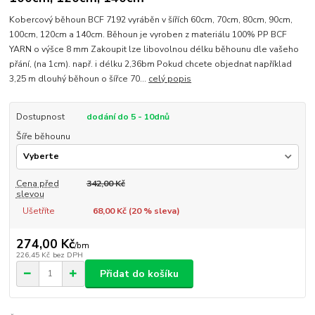
Kobercový běhoun BCF 7192 vyráběn v šířích 60cm, 70cm, 80cm, 90cm,
100cm, 120cm a 140cm. Běhoun je vyroben z materiálu 100% PP BCF
YARN o výšce 8 mm Zakoupit lze libovolnou délku běhounu dle vašeho
přání, (na 1cm). např. i délku 2,36bm Pokud chcete objednat například
3,25 m dlouhý běhoun o šířce 70...
celý popis
Dostupnost
dodání do 5 - 10dnů
Šíře běhounu
Cena před
342,00 Kč
slevou
Ušetříte
68,00 Kč (
20
% sleva)
274,00 Kč
/
bm
226,45 Kč
bez DPH
Přidat do košíku