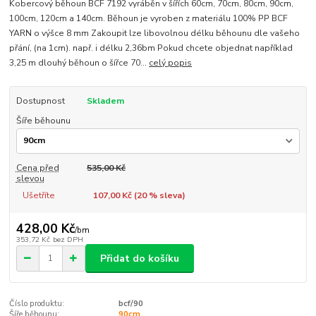
Kobercový běhoun BCF 7192 vyráběn v šířích 60cm, 70cm, 80cm, 90cm,
100cm, 120cm a 140cm. Běhoun je vyroben z materiálu 100% PP BCF
YARN o výšce 8 mm Zakoupit lze libovolnou délku běhounu dle vašeho
přání, (na 1cm). např. i délku 2,36bm Pokud chcete objednat například
3,25 m dlouhý běhoun o šířce 70...
celý popis
Dostupnost
Skladem
Šíře běhounu
Cena před
535,00 Kč
slevou
Ušetříte
107,00 Kč (
20
% sleva)
428,00 Kč
/
bm
353,72 Kč
bez DPH
Přidat do košíku
Číslo produktu:
bcf/90
Šíře běhounu:
90cm