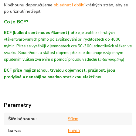
K běhounu doporučujeme
objednat i obšití
krátkých strán, aby se
po uříznutí netřepil.
Co je BCF?
BCF (bulked continoues filament) příze
je textílie z hrubých
vláken
tvarovaných
přímo po zvlákňování při rychlostech do 4000
m/min
. Příze se vyrábějí v jemnostech cca 50-300 jednotlivých vláken ve
svazku. Soudržnost a stálost objemu příze se dosahuje vzájemným
spletením vláken zvířením s pomocí proudu vzduchu (
intermingling
)
BCF příze mají značnou, trvalou objemnost, pružnost, jsou
prodyšné a nenabíjí se snadno statickou elektřinou.
Parametry
Šíře běhounu
90cm
barva
hnědá