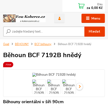
0
ks
za
0,00 Kč
Menu
Hledat
Úvod
BĚHOUNY
BCF běhouny
Běhoun BCF 7192B hnědý
Běhoun BCF 7192B hnědý
Akce
Běhouny orientálni v šíři 90cm