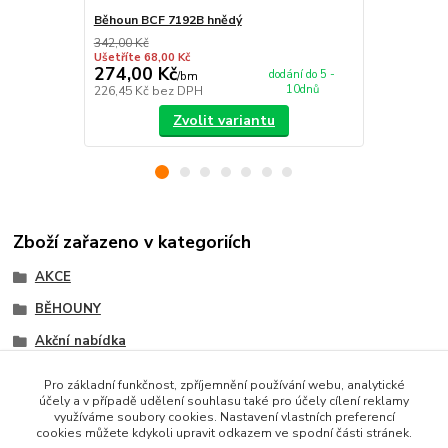
Běhoun BCF 7192B hnědý
Běhoun BCF 
342,00 Kč
342,00 Kč
Ušetříte 68,00 Kč
Ušetříte 68,0
274,00 Kč
274,00 K
dodání do 5 -
/
bm
10dnů
226,45 Kč
bez DPH
226,45 Kč
be
Zvolit variantu
Zboží zařazeno v kategoriích
AKCE
BĚHOUNY
Akční nabídka
BCF běhouny
Pro základní funkčnost, zpříjemnění používání webu, analytické
účely a v případě udělení souhlasu také pro účely cílení reklamy
Akce metrážní koberce
využíváme soubory cookies. Nastavení vlastních preferencí
cookies můžete kdykoli upravit odkazem ve spodní části stránek.