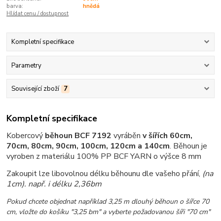
barva:
hnědá
Hlídat cenu / dostupnost
Kompletní specifikace
Parametry
Související zboží
7
Kompletní specifikace
Kobercový
běhoun BCF 7192
vyráběn
v šířích 60cm,
70cm, 80cm, 90cm, 100cm, 120cm a 140cm
.
Běhoun je
vyroben z materiálu 100% PP BCF YARN o výšce 8 mm
Zakoupit lze libovolnou délku běhounu dle vašeho přání,
(na
1cm)
. např. i délku 2,36bm
Pokud chcete objednat například 3,25 m dlouhý běhoun o šířce 70
cm, vložte do košíku "3,25 bm" a vyberte požadovanou šíři "70 cm"