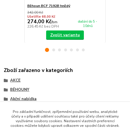
Běhoun BCF 7192B hnědý
Běhoun BCF 
342,00 Kč
342,00 Kč
Ušetříte 68,00 Kč
Ušetříte 68,0
274,00 Kč
274,00 K
dodání do 5 -
/
bm
10dnů
226,45 Kč
bez DPH
226,45 Kč
be
Zvolit variantu
Zboží zařazeno v kategoriích
AKCE
BĚHOUNY
Akční nabídka
BCF běhouny
Pro základní funkčnost, zpříjemnění používání webu, analytické
účely a v případě udělení souhlasu také pro účely cílení reklamy
Akce metrážní koberce
využíváme soubory cookies. Nastavení vlastních preferencí
cookies můžete kdykoli upravit odkazem ve spodní části stránek.