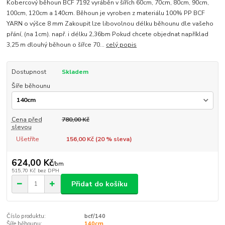
Kobercový běhoun BCF 7192 vyráběn v šířích 60cm, 70cm, 80cm, 90cm,
100cm, 120cm a 140cm. Běhoun je vyroben z materiálu 100% PP BCF
YARN o výšce 8 mm Zakoupit lze libovolnou délku běhounu dle vašeho
přání, (na 1cm). např. i délku 2,36bm Pokud chcete objednat například
3,25 m dlouhý běhoun o šířce 70...
celý popis
Dostupnost
Skladem
Šíře běhounu
Cena před
780,00 Kč
slevou
Ušetříte
156,00 Kč (
20
% sleva)
624,00 Kč
/
bm
515,70 Kč
bez DPH
Přidat do košíku
Číslo produktu:
bcf/140
Šíře běhounu:
140cm