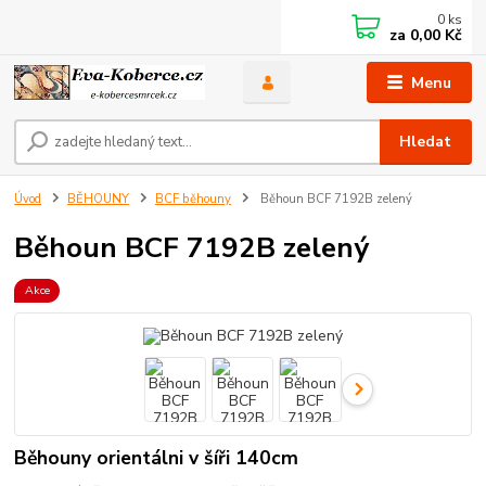
0
ks
za
0,00 Kč
Menu
Hledat
Úvod
BĚHOUNY
BCF běhouny
Běhoun BCF 7192B zelený
Běhoun BCF 7192B zelený
Akce
Běhouny orientálni v šíři 140cm