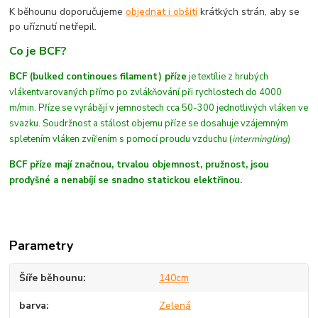
K běhounu doporučujeme
objednat i obšití
krátkých strán, aby se
po uříznutí netřepil.
Co je BCF?
BCF (bulked continoues filament) příze
je textílie z hrubých
vláken
tvarovaných
přímo po zvlákňování při rychlostech do 4000
m/min
. Příze se vyrábějí v jemnostech cca 50-300 jednotlivých vláken ve
svazku. Soudržnost a stálost objemu příze se dosahuje vzájemným
spletením vláken zvířením s pomocí proudu vzduchu (
intermingling
)
BCF příze mají značnou, trvalou objemnost, pružnost, jsou
prodyšné a nenabíjí se snadno statickou elektřinou.
Parametry
Šíře běhounu
140cm
barva
Zelená