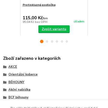
Protiskluzná podložka
Kusový kobe
398,00 Kč
Ušetříte 120
115,00 Kč
278,00 K
/
bm
skladem
95,04 Kč
bez DPH
229,75 Kč
be
Zvolit variantu
Zboží zařazeno v kategoriích
AKCE
Orientální koberce
BĚHOUNY
Akční nabídka
BCF běhouny
Orientální běhouny