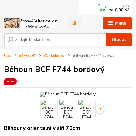
0
ks
za
0,00 Kč
Menu
Hledat
Úvod
BĚHOUNY
BCF běhouny
Běhoun BCF F744 bordový
Běhoun BCF F744 bordový
Akce
Běhouny orientálni v šíři 70cm