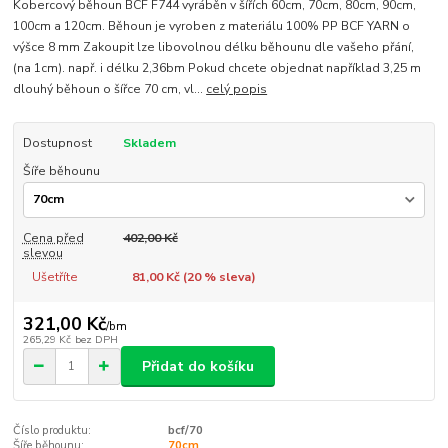
Kobercový běhoun BCF F744 vyráběn v šířích 60cm, 70cm, 80cm, 90cm,
100cm a 120cm. Běhoun je vyroben z materiálu 100% PP BCF YARN o
výšce 8 mm Zakoupit lze libovolnou délku běhounu dle vašeho přání,
(na 1cm). např. i délku 2,36bm Pokud chcete objednat například 3,25 m
dlouhý běhoun o šířce 70 cm, vl...
celý popis
Dostupnost
Skladem
Šíře běhounu
Cena před
402,00 Kč
slevou
Ušetříte
81,00 Kč (
20
% sleva)
321,00 Kč
/
bm
265,29 Kč
bez DPH
Přidat do košíku
Číslo produktu:
bcf/70
Šíře běhounu:
70cm