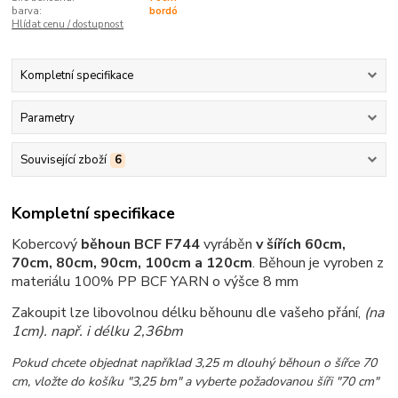
barva:
bordó
Hlídat cenu / dostupnost
Kompletní specifikace
Parametry
Související zboží
6
Kompletní specifikace
Kobercový
běhoun BCF F744
vyráběn
v šířích 60cm,
70cm, 80cm, 90cm, 100cm a 120cm
.
Běhoun je vyroben z
materiálu 100% PP BCF YARN o výšce 8 mm
Zakoupit lze libovolnou délku běhounu dle vašeho přání,
(na
1cm)
. např. i délku 2,36bm
Pokud chcete objednat například 3,25 m dlouhý běhoun o šířce 70
cm, vložte do košíku "3,25 bm" a vyberte požadovanou šíři "70 cm"