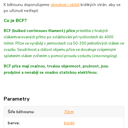
K běhounu doporučujeme
objednat i obšití
krátkých strán, aby se
po uříznutí netřepil.
Co je BCF?
BCF (bulked continoues filament) příze
je textílie z hrubých
vláken
tvarovaných
přímo po zvlákňování při rychlostech do 4000
m/min
. Příze se vyrábějí v jemnostech cca 50-300 jednotlivých vláken ve
svazku. Soudržnost a stálost objemu příze se dosahuje vzájemným
spletením vláken zvířením s pomocí proudu vzduchu (
intermingling
)
BCF příze mají značnou, trvalou objemnost, pružnost, jsou
prodyšné a nenabíjí se snadno statickou elektřinou.
Parametry
Šíře běhounu
70cm
barva
bordó