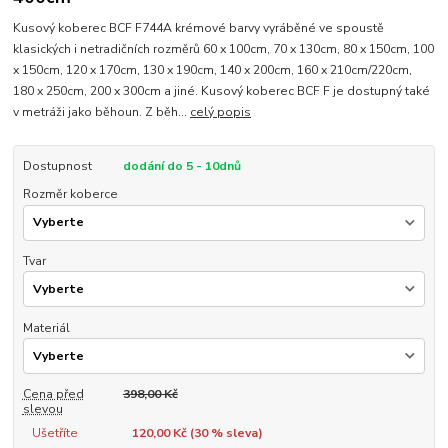
Kusový koberec BCF F744A krémové barvy vyráběné ve spoustě
klasických i netradičních rozměrů 60 x 100cm, 70 x 130cm, 80 x 150cm, 100
x 150cm, 120 x 170cm, 130 x 190cm, 140 x 200cm, 160 x 210cm/220cm,
180 x 250cm, 200 x 300cm a jiné. Kusový koberec BCF F je dostupný také
v metráži jako běhoun. Z běh...
celý popis
Dostupnost
dodání do 5 - 10dnů
Rozměr koberce
Tvar
Materiál
Cena před
398,00 Kč
slevou
Ušetříte
120,00 Kč (
30
% sleva)