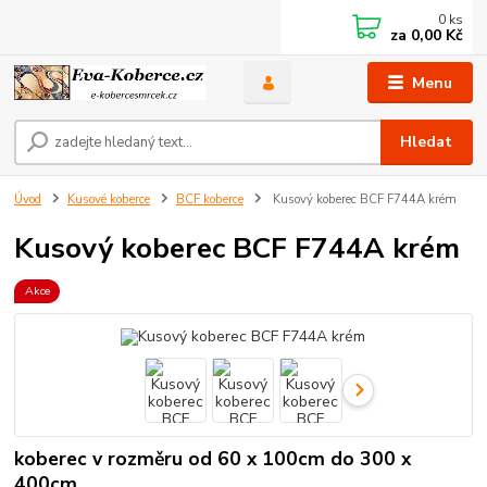
0
ks
za
0,00 Kč
Menu
Hledat
Úvod
Kusové koberce
BCF koberce
Kusový koberec BCF F744A krém
Kusový koberec BCF F744A krém
Akce
koberec v rozměru od 60 x 100cm do 300 x
400cm