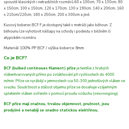
spoustě klasických
i netradičních
rozměrů 60 x 100cm, 70 x 130cm, 80
x 150cm, 100 x 150cm, 120 x 170cm, 130 x 190cm, 140 x 200cm, 160
x 210cm/220cm, 180 x 250cm, 200 x 300cm a jiné.
Kusový koberec BCF F je dostupný také v metráži jako běhoun. Z
běhounu lze vyhotovit nášlapy na schody i podestu v běžném či
atypickém rozměru.
Materiál 100% PP BCF /
výška koberce 8mm
Co je BCF?
BCF (bulked continoues filament) příze
je textílie z hrubých
vláken
tvarovaných
přímo po zvlákňování při rychlostech do 4000
m/min
. Příze se vyrábějí v jemnostech cca 50-300 jednotlivých vláken ve
svazku. Soudržnost a stálost objemu příze se dosahuje vzájemným
spletením vláken zvířením s pomocí proudu vzduchu (
intermingling
)
BCF příze mají značnou, trvalou objemnost, pružnost, jsou
prodyšné a nenabíjí se snadno statickou elektřinou.