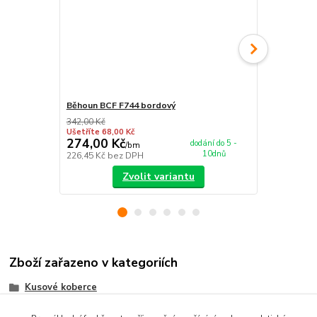
Běhoun BCF F744 bordový
Kusový kobe
342,00 Kč
398,00 Kč
Ušetříte 68,00 Kč
Ušetříte 120
274,00 Kč
278,00 K
dodání do 5 -
/
bm
10dnů
226,45 Kč
bez DPH
229,75 Kč
be
Zvolit variantu
Zboží zařazeno v kategoriích
Kusové koberce
Orientální koberce