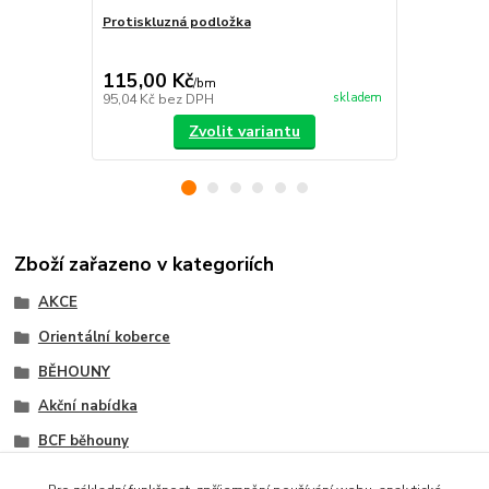
Protiskluzná podložka
Kusový kob
398,00 Kč
Ušetříte 120
115,00 Kč
278,00 K
/
bm
skladem
95,04 Kč
bez DPH
229,75 Kč
be
Zvolit variantu
Zboží zařazeno v kategoriích
AKCE
Orientální koberce
BĚHOUNY
Akční nabídka
BCF běhouny
Orientální běhouny