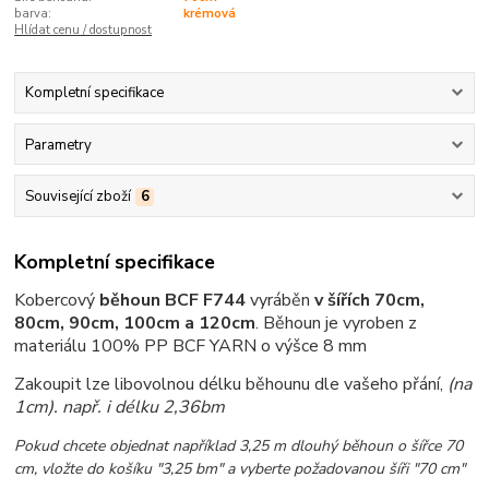
barva:
krémová
Hlídat cenu / dostupnost
Kompletní specifikace
Parametry
Související zboží
6
Kompletní specifikace
Kobercový
běhoun BCF F744
vyráběn
v šířích 70cm,
80cm, 90cm, 100cm a 120cm
.
Běhoun je vyroben z
materiálu 100% PP BCF YARN o výšce 8 mm
Zakoupit lze libovolnou délku běhounu dle vašeho přání,
(na
1cm)
. např. i délku 2,36bm
Pokud chcete objednat například 3,25 m dlouhý běhoun o šířce 70
cm, vložte do košíku "3,25 bm" a vyberte požadovanou šíři "70 cm"