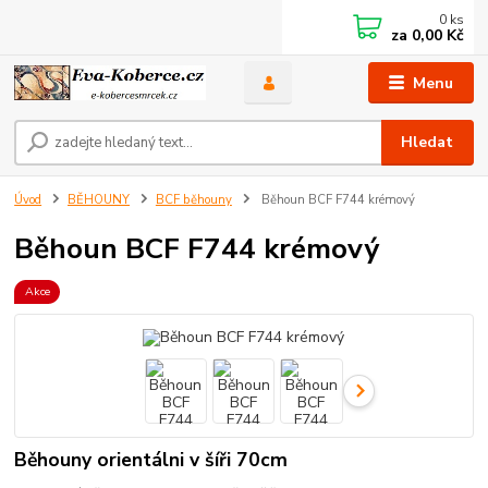
0
ks
za
0,00 Kč
Menu
Hledat
Úvod
BĚHOUNY
BCF běhouny
Běhoun BCF F744 krémový
Běhoun BCF F744 krémový
Akce
Běhouny orientálni v šíři 70cm