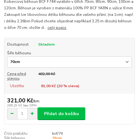
Kobercový běhoun BCF F744 vyráběn v šířích 70cm, 80cm, 90cm, 100cm a
120cm. Běhoun je vyroben z materiálu 100% PP BCF YARN o výšce 8 mm
Zakoupit lze libovolnou délku běhounu dle vašeho přání, (na 1cm). např.
i délku 2,36bm Pokud chcete objednat například 3,25 m dlouhý běhoun
o šířce 70 cm, vložte d...
celý popis
Dostupnost
Skladem
Šíře běhounu
Cena před
402,00 Kč
slevou
Ušetříte
81,00 Kč (
20
% sleva)
321,00 Kč
/
bm
265,29 Kč
bez DPH
Přidat do košíku
Číslo produktu:
bcf/70
Šíře běhounu:
70cm