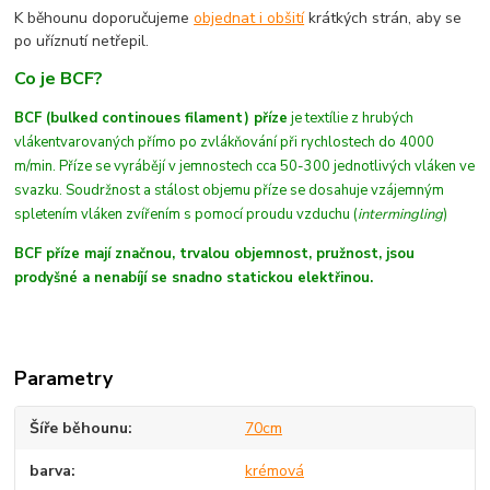
K běhounu doporučujeme
objednat i obšití
krátkých strán, aby se
po uříznutí netřepil.
Co je BCF?
BCF (bulked continoues filament) příze
je textílie z hrubých
vláken
tvarovaných
přímo po zvlákňování při rychlostech do 4000
m/min
. Příze se vyrábějí v jemnostech cca 50-300 jednotlivých vláken ve
svazku. Soudržnost a stálost objemu příze se dosahuje vzájemným
spletením vláken zvířením s pomocí proudu vzduchu (
intermingling
)
BCF příze mají značnou, trvalou objemnost, pružnost, jsou
prodyšné a nenabíjí se snadno statickou elektřinou.
Parametry
Šíře běhounu
70cm
barva
krémová