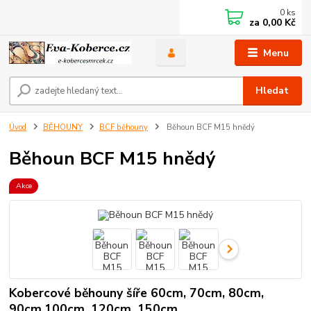
0
ks
za
0,00 Kč
Menu
Hledat
Úvod
BĚHOUNY
BCF běhouny
Běhoun BCF M15 hnědý
Běhoun BCF M15 hnědý
Akce
Kobercové běhouny šíře 60cm, 70cm, 80cm,
90cm,100cm, 120cm, 150cm