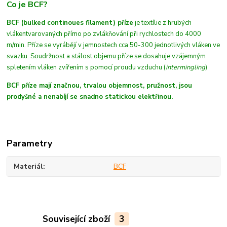
Co je BCF?
BCF (bulked continoues filament) příze
je textílie z hrubých
vláken
tvarovaných
přímo po zvlákňování při rychlostech do 4000
m/min
. Příze se vyrábějí v jemnostech cca 50-300 jednotlivých vláken ve
svazku. Soudržnost a stálost objemu příze se dosahuje vzájemným
spletením vláken zvířením s pomocí proudu vzduchu (
intermingling
)
BCF příze mají značnou, trvalou objemnost, pružnost, jsou
prodyšné a nenabíjí se snadno statickou elektřinou.
Parametry
Materiál
BCF
Související zboží
3