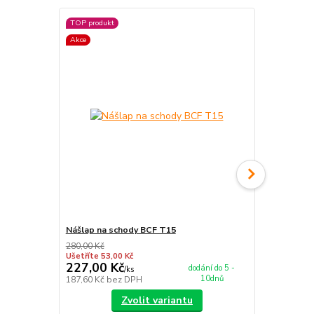
TOP produkt
Akce
Akce
Nášlap na schody BCF T15
Běhoun BCF
280,00 Kč
462,00 Kč
Ušetříte 53,00 Kč
Ušetříte 116
227,00 Kč
346,00 K
dodání do 5 -
/
ks
10dnů
187,60 Kč
bez DPH
285,95 Kč
be
Zvolit variantu