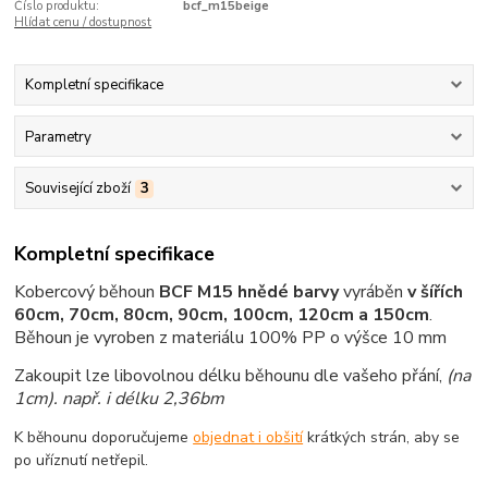
Číslo produktu:
bcf_m15beige
Hlídat cenu / dostupnost
Kompletní specifikace
Parametry
Související zboží
3
Kompletní specifikace
Kobercový běhoun
BCF M15 hnědé barvy
vyráběn
v šířích
60cm, 70cm, 80cm, 90cm, 100cm, 120cm a 150cm
.
Běhoun je vyroben z materiálu 100% PP o výšce 10 mm
Zakoupit lze libovolnou délku běhounu dle vašeho přání,
(na
1cm)
. např. i délku 2,36bm
K běhounu doporučujeme
objednat i obšití
krátkých strán, aby se
po uříznutí netřepil.