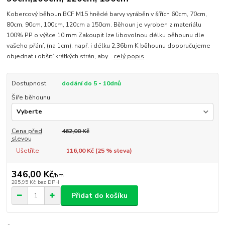
Kobercový běhoun BCF M15 hnědé barvy vyráběn v šířích 60cm, 70cm,
80cm, 90cm, 100cm, 120cm a 150cm. Běhoun je vyroben z materiálu
100% PP o výšce 10 mm Zakoupit lze libovolnou délku běhounu dle
vašeho přání, (na 1cm). např. i délku 2,36bm K běhounu doporučujeme
objednat i obšití krátkých strán, aby...
celý popis
Dostupnost
dodání do 5 - 10dnů
Šíře běhounu
Cena před
462,00 Kč
slevou
Ušetříte
116,00 Kč (
25
% sleva)
346,00 Kč
/
bm
285,95 Kč
bez DPH
Přidat do košíku