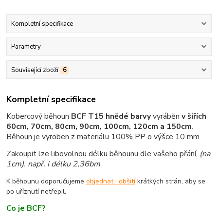
Kompletní specifikace
Parametry
Související zboží
6
Kompletní specifikace
Kobercový běhoun
BCF T15 hnědé barvy
vyráběn
v šířích
60cm, 70cm, 80cm, 90cm, 100cm, 120cm a 150cm
.
Běhoun je vyroben z materiálu 100% PP o výšce 10 mm
Zakoupit lze libovolnou délku běhounu dle vašeho přání,
(na
1cm)
. např. i délku 2,36bm
K běhounu doporučujeme
objednat i obšití
krátkých strán, aby se
po uříznutí netřepil.
Co je BCF?