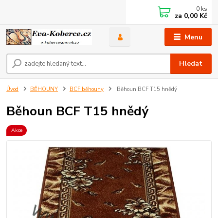
0
ks
za
0,00 Kč
Menu
Hledat
Úvod
BĚHOUNY
BCF běhouny
Běhoun BCF T15 hnědý
Běhoun BCF T15 hnědý
Akce