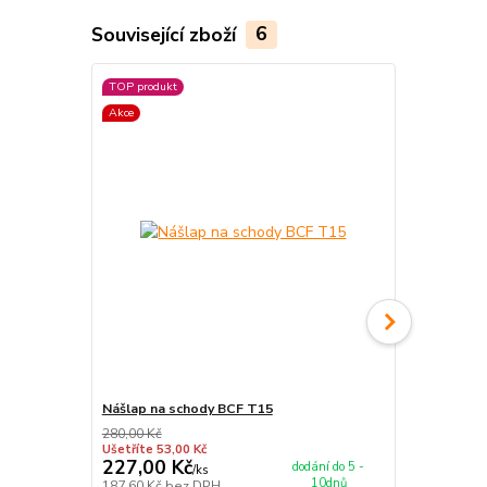
Související zboží
6
TOP produkt
Akce
Nášlap na schody BCF T15
Protiskluzn
280,00 Kč
Ušetříte 53,00 Kč
227,00 Kč
115,00 K
dodání do 5 -
/
ks
10dnů
187,60 Kč
bez DPH
95,04 Kč
bez