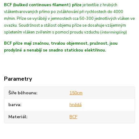
BCF (bulked continoues filament) příze
je textílie z hrubých
vláken
tvarovaných
přímo po zvlákňování při rychlostech do 4000
m/min
. Příze se vyrábějí v jemnostech cca 50-300 jednotlivých vláken ve
svazku. Soudržnost a stálost objemu příze se dosahuje vzájemným
spletením vláken zvířením s pomocí proudu vzduchu (
intermingling
)
BCF příze mají značnou, trvalou objemnost, pružnost, jsou
prodyšné a nenabíjí se snadno statickou elektřinou.
Parametry
Šíře běhounu
150cm
barva
hnědá
Materiál
BCF