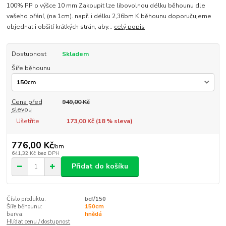
100% PP o výšce 10 mm Zakoupit lze libovolnou délku běhounu dle
vašeho přání, (na 1cm). např. i délku 2,36bm K běhounu doporučujeme
objednat i obšití krátkých strán, aby...
celý popis
Dostupnost
Skladem
Šíře běhounu
Cena před
949,00 Kč
slevou
Ušetříte
173,00 Kč (
18
% sleva)
776,00 Kč
/
bm
641,32 Kč
bez DPH
Přidat do košíku
Číslo produktu:
bcf/150
Šíře běhounu:
150cm
barva:
hnědá
Hlídat cenu / dostupnost