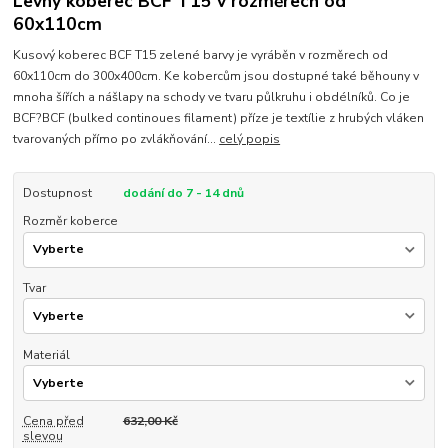
Levný koberec BCF T15 v rozměrech od
60x110cm
Kusový koberec BCF T15 zelené barvy je vyráběn v rozměrech od
60x110cm do 300x400cm. Ke kobercům jsou dostupné také běhouny v
mnoha šířích a nášlapy na schody ve tvaru půlkruhu i obdélníků. Co je
BCF?BCF (bulked continoues filament) příze je textílie z hrubých vláken
tvarovaných přímo po zvlákňování...
celý popis
Dostupnost
dodání do 7 - 14 dnů
Rozměr koberce
Tvar
Materiál
Cena před
632,00 Kč
slevou