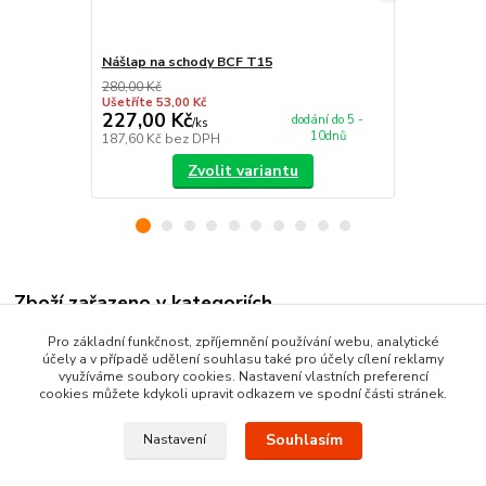
Nášlap na schody BCF T15
Běhoun BCF
280,00 Kč
379,00 Kč
Ušetříte 53,00 Kč
Ušetříte 63,0
227,00 Kč
316,00 K
dodání do 5 -
/
ks
10dnů
187,60 Kč
bez DPH
261,16 Kč
be
Zvolit variantu
Zboží zařazeno v kategoriích
Kusové koberce
Pro základní funkčnost, zpříjemnění používání webu, analytické
účely a v případě udělení souhlasu také pro účely cílení reklamy
BCF koberce
využíváme soubory cookies. Nastavení vlastních preferencí
cookies můžete kdykoli upravit odkazem ve spodní části stránek.
Moderní kusové koberce
Souhlasím
Nastavení