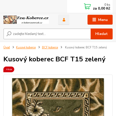
0
ks
za
0,00 Kč
Menu
Hledat
Úvod
Kusové koberce
BCF koberce
Kusový koberec BCF T15 zelený
Kusový koberec BCF T15 zelený
Akce