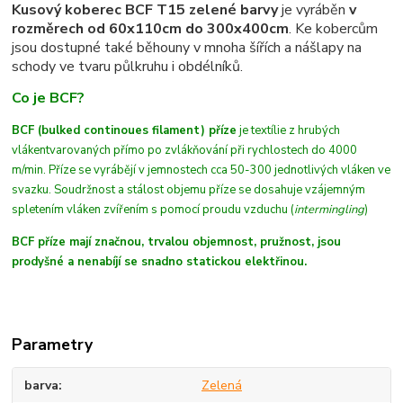
Kusový koberec BCF T15 zelené barvy
je vyráběn
v
rozměrech od 60x110cm do 300x400cm
. Ke kobercům
jsou dostupné také běhouny v mnoha šířích a nášlapy na
schody ve tvaru půlkruhu i obdélníků.
Co je BCF?
BCF (bulked continoues filament) příze
je textílie z hrubých
vláken
tvarovaných
přímo po zvlákňování při rychlostech do 4000
m/min
. Příze se vyrábějí v jemnostech cca 50-300 jednotlivých vláken ve
svazku. Soudržnost a stálost objemu příze se dosahuje vzájemným
spletením vláken zvířením s pomocí proudu vzduchu (
intermingling
)
BCF příze mají značnou, trvalou objemnost, pružnost, jsou
prodyšné a nenabíjí se snadno statickou elektřinou.
Parametry
barva
Zelená