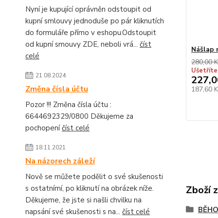
Nyní je kupující oprávněn odstoupit od
kupní smlouvy jednoduše po pár kliknutích
do formuláře přímo v eshopu.Odstoupit
od kupní smouvy ZDE, neboli vrá...
číst
Nášlap 
celé
280,00 K
Ušetříte
21.08.2024
227,0
Změna čísla účtu
187,60 
Pozor !!! Změna čísla účtu :
6644692329/0800 Děkujeme za
pochopení
číst celé
18.11.2021
Na názorech záleží
Nově se můžete podělit o své skušenosti
s ostatnímí, po kliknutí na obrázek níže.
Zboží 
Děkujeme, že jste si našli chvilku na
BĚH
napsání své skušenosti s na...
číst celé