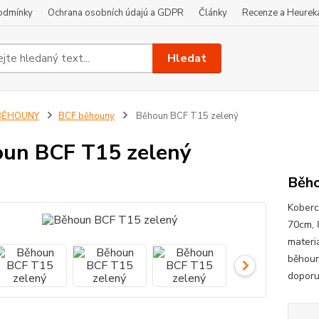
odmínky
Ochrana osobních údajú a GDPR
Články
Recenze a Heurek
Hledat
BĚHOUNY
BCF běhouny
Běhoun BCF T15 zelený
un BCF T15 zelený
Běho
Koberc
70cm, 
materi
běhoun
doporuč