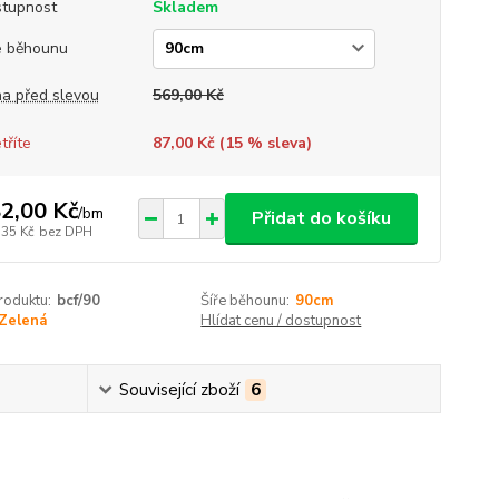
tupnost
Skladem
e běhounu
a před slevou
569,00 Kč
tříte
87,00 Kč (
15
% sleva)
2,00 Kč
/
bm
Přidat do košíku
,35 Kč
bez DPH
roduktu:
bcf/90
Šíře běhounu:
90cm
Zelená
Hlídat cenu / dostupnost
Související zboží
6