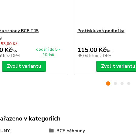
na schody BCF T15
Protiskluzná podložka
č
 53,00 Kč
0 Kč
115,00 Kč
dodání do 5 -
/
ks
/
bm
10dnů
Kč
bez DPH
95,04 Kč
bez DPH
Zvolit variantu
Zvolit variantu
zařazeno v kategoriích
OUNY
BCF běhouny