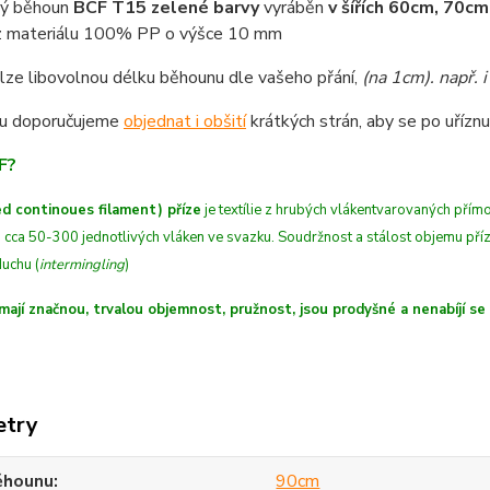
vý běhoun
BCF T15 zelené barvy
vyráběn
v šířích 60cm, 70
z materiálu 100% PP o výšce 10 mm
lze libovolnou délku běhounu dle vašeho přání,
(na 1cm)
. např.
u doporučujeme
objednat i obšití
krátkých strán, aby se po uříznut
F?
d continoues filament) příze
je textílie z hrubých
vláken
tvarovaných
přímo
 cca 50-300 jednotlivých vláken ve svazku. Soudržnost a stálost objemu př
uchu (
intermingling
)
mají značnou, trvalou objemnost, pružnost, jsou prodyšné a nenabíjí se
etry
ěhounu
90cm