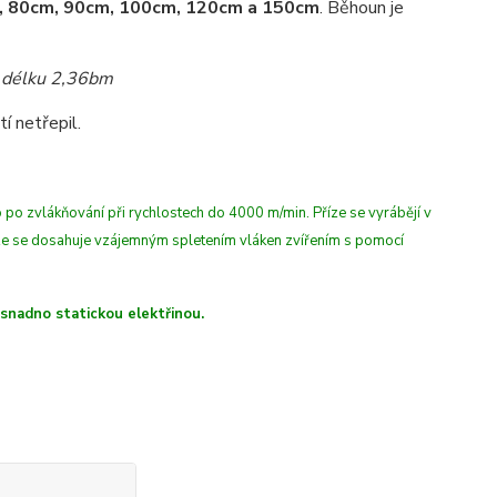
cm, 80cm, 90cm, 100cm, 120cm a 150cm
.
Běhoun je
 i délku 2,36bm
í netřepil.
 po zvlákňování při rychlostech do 4000 m/min
. Příze se vyrábějí v
íze se dosahuje vzájemným spletením vláken zvířením s pomocí
 snadno statickou elektřinou.