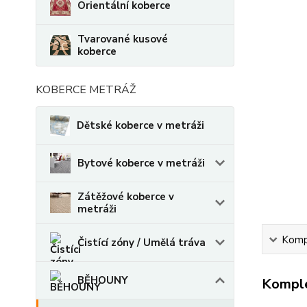
Orientální koberce
Tvarované kusové
koberce
KOBERCE METRÁŽ
Dětské koberce v metráži
Bytové koberce v metráži
Zátěžové koberce v
metráži
Kompl
Čistící zóny / Umělá tráva
BĚHOUNY
Komple