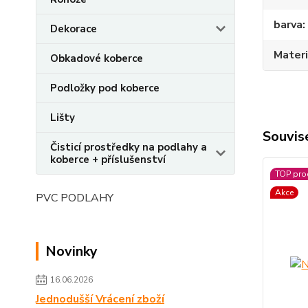
barva
Dekorace
Materi
Obkadové koberce
Podložky pod koberce
Lišty
Souvise
Čisticí prostředky na podlahy a
koberce + příslušenství
TOP pro
Akce
PVC PODLAHY
Novinky
16.06.2026
Jednodušší Vrácení zboží