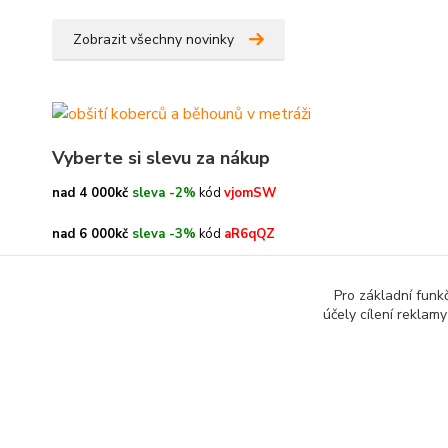
Zobrazit všechny novinky
Vyberte si slevu za nákup
nad 4 000kč
sleva -2%
kód
vjomSW
nad 6 000kč
sleva -3%
kód
aR6qQZ
nad 8 000kč
sleva -4%
kód
oe3h9c
Pro základní funk
účely cílení reklam