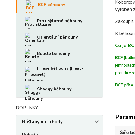
Koberco
BCF běhouny
vyroben 
Protiskluzné běhouny
Zakoupit 
K běhoun
Orientální běhouny
Co je BC
Boucle běhouny
BCF (bulke
jemnostech
Friese běhouny (Heat-
proudu vzd
set)
BCF příze 
Shaggy běhouny
DOPLNKY
Param
Nášlapy na schody
Šíře b
Rohože