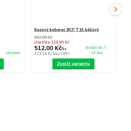
Kusový koberec BCF T15 béžový
Ku
632,00 Kč
632
Ušetříte 120,00 Kč
Uše
512,00 Kč
51
dodání do 7 -
/
ks
skladem
14 dnů
423,14 Kč
bez DPH
42
Zvolit variantu