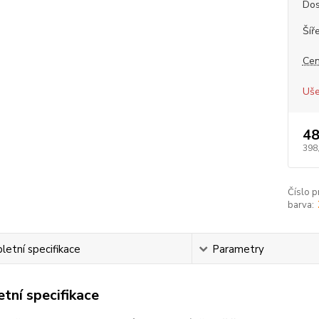
Dos
Šíř
Cen
Uše
48
398
Číslo p
barva:
etní specifikace
Parametry
tní specifikace