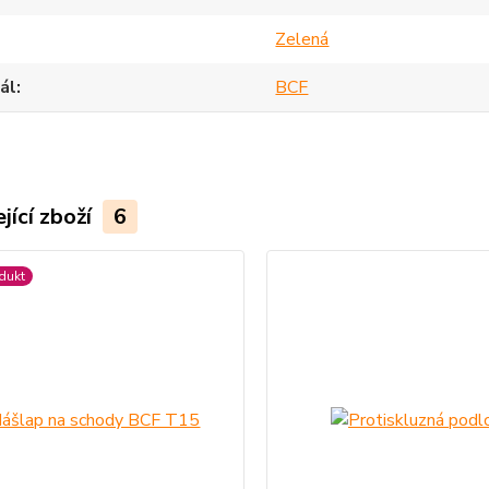
Zelená
ál
BCF
jící zboží
6
dukt