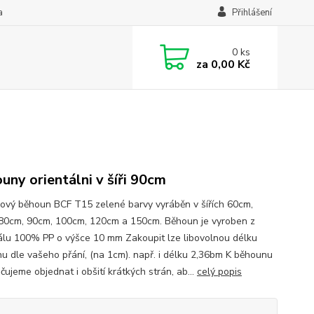
a
Přihlášení
0
ks
za
0,00 Kč
uny orientálni v šíři 90cm
ový běhoun BCF T15 zelené barvy vyráběn v šířích 60cm,
80cm, 90cm, 100cm, 120cm a 150cm. Běhoun je vyroben z
álu 100% PP o výšce 10 mm Zakoupit lze libovolnou délku
u dle vašeho přání, (na 1cm). např. i délku 2,36bm K běhounu
ujeme objednat i obšití krátkých strán, ab...
celý popis