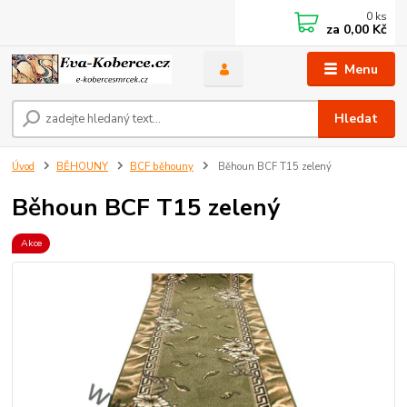
0
ks
za
0,00 Kč
Menu
Hledat
Úvod
BĚHOUNY
BCF běhouny
Běhoun BCF T15 zelený
Běhoun BCF T15 zelený
Akce