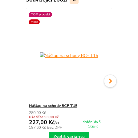
TOP produkt
Akce
Nášlap na schody BCF T15
Protiskluzn
280,00 Kč
Ušetříte 53,00 Kč
227,00 Kč
115,00 K
dodání do 5 -
/
ks
10dnů
187,60 Kč
bez DPH
95,04 Kč
bez
Zvolit variantu