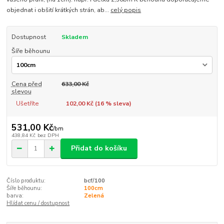
objednat i obšití krátkých strán, ab...
celý popis
Dostupnost
Skladem
Šíře běhounu
Cena před
633,00 Kč
slevou
Ušetříte
102,00 Kč (
16
% sleva)
531,00 Kč
/
bm
438,84 Kč
bez DPH
Přidat do košíku
Číslo produktu:
bcf/100
Šíře běhounu:
100cm
barva:
Zelená
Hlídat cenu / dostupnost