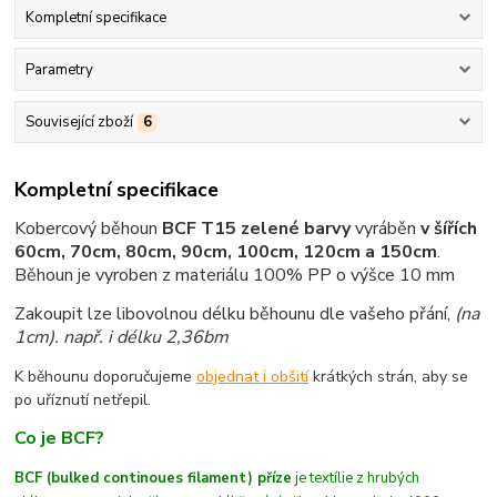
Kompletní specifikace
Parametry
Související zboží
6
Kompletní specifikace
Kobercový běhoun
BCF T15 zelené barvy
vyráběn
v šířích
60cm, 70cm, 80cm, 90cm, 100cm, 120cm a 150cm
.
Běhoun je vyroben z materiálu 100% PP o výšce 10 mm
Zakoupit lze libovolnou délku běhounu dle vašeho přání,
(na
1cm)
. např. i délku 2,36bm
K běhounu doporučujeme
objednat i obšití
krátkých strán, aby se
po uříznutí netřepil.
Co je BCF?
BCF (bulked continoues filament) příze
je textílie z hrubých