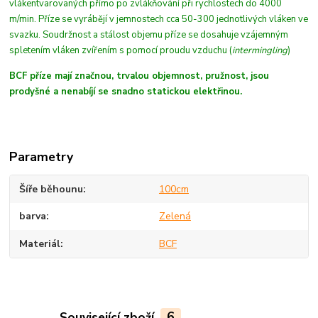
vláken
tvarovaných
přímo po zvlákňování při rychlostech do 4000
m/min
. Příze se vyrábějí v jemnostech cca 50-300 jednotlivých vláken ve
svazku. Soudržnost a stálost objemu příze se dosahuje vzájemným
spletením vláken zvířením s pomocí proudu vzduchu (
intermingling
)
BCF příze mají značnou, trvalou objemnost, pružnost, jsou
prodyšné a nenabíjí se snadno statickou elektřinou.
Parametry
Šíře běhounu
100cm
barva
Zelená
Materiál
BCF
Související zboží
6