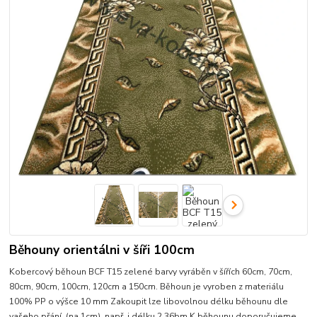
Běhouny orientálni v šíři 100cm
Kobercový běhoun BCF T15 zelené barvy vyráběn v šířích 60cm, 70cm,
80cm, 90cm, 100cm, 120cm a 150cm. Běhoun je vyroben z materiálu
100% PP o výšce 10 mm Zakoupit lze libovolnou délku běhounu dle
vašeho přání, (na 1cm). např. i délku 2,36bm K běhounu doporučujeme