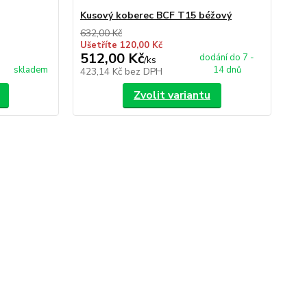
Kusový koberec BCF T15 béžový
Ku
632,00 Kč
632
Ušetříte 120,00 Kč
Uše
512,00 Kč
51
dodání do 7 -
/
ks
skladem
14 dnů
423,14 Kč
bez DPH
42
Zvolit variantu