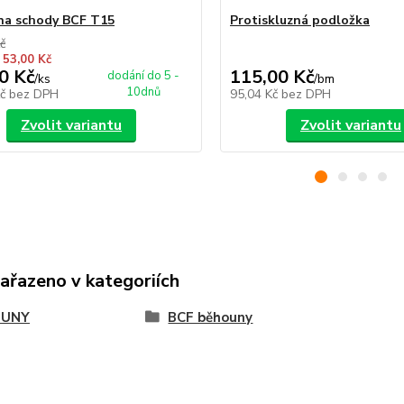
na schody BCF T15
Protiskluzná podložka
č
 53,00 Kč
0 Kč
115,00 Kč
dodání do 5 -
/
ks
/
bm
10dnů
Kč
bez DPH
95,04 Kč
bez DPH
Zvolit variantu
Zvolit variantu
zařazeno v kategoriích
OUNY
BCF běhouny