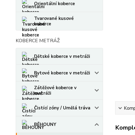
Orientální koberce
Tvarované kusové
koberce
KOBERCE METRÁŽ
Dětské koberce v metráži
Bytové koberce v metráži
Zátěžové koberce v
metráži
Čistící zóny / Umělá tráva
Kompl
BĚHOUNY
Komple