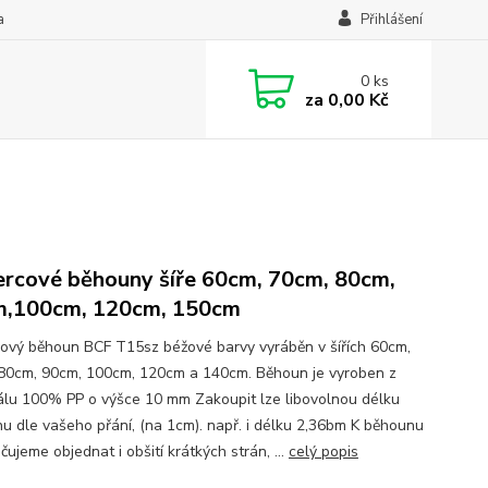
a
Přihlášení
0
ks
za
0,00 Kč
rcové běhouny šíře 60cm, 70cm, 80cm,
m,100cm, 120cm, 150cm
ový běhoun BCF T15sz béžové barvy vyráběn v šířích 60cm,
80cm, 90cm, 100cm, 120cm a 140cm. Běhoun je vyroben z
álu 100% PP o výšce 10 mm Zakoupit lze libovolnou délku
u dle vašeho přání, (na 1cm). např. i délku 2,36bm K běhounu
ujeme objednat i obšití krátkých strán, ...
celý popis