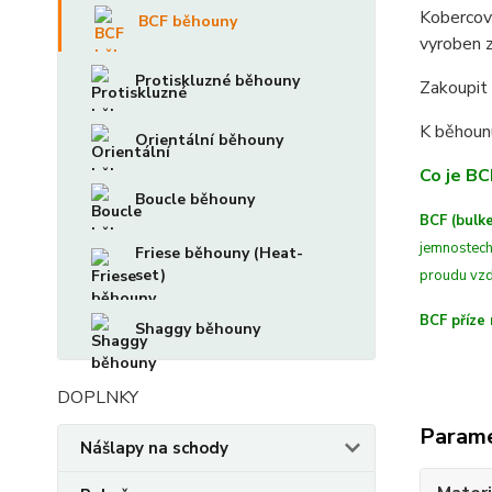
Koberco
BCF běhouny
vyroben 
Protiskluzné běhouny
Zakoupit 
K běhoun
Orientální běhouny
Co je BC
Boucle běhouny
BCF (bulke
jemnostech
Friese běhouny (Heat-
set)
proudu vzd
BCF příze 
Shaggy běhouny
DOPLNKY
Param
Nášlapy na schody