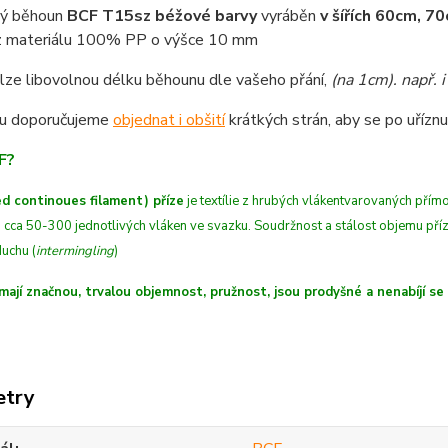
vý běhoun
BCF T15sz béžové barvy
vyráběn
v šířích 60cm, 
z materiálu 100% PP o výšce 10 mm
lze libovolnou délku běhounu dle vašeho přání,
(na 1cm)
. např.
u doporučujeme
objednat i obšití
krátkých strán, aby se po uříznut
F?
d continoues filament) příze
je textílie z hrubých
vláken
tvarovaných
přímo
 cca 50-300 jednotlivých vláken ve svazku. Soudržnost a stálost objemu př
uchu (
intermingling
)
mají značnou, trvalou objemnost, pružnost, jsou prodyšné a nenabíjí se
etry