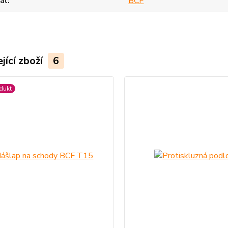
ál
BCF
jící zboží
6
dukt