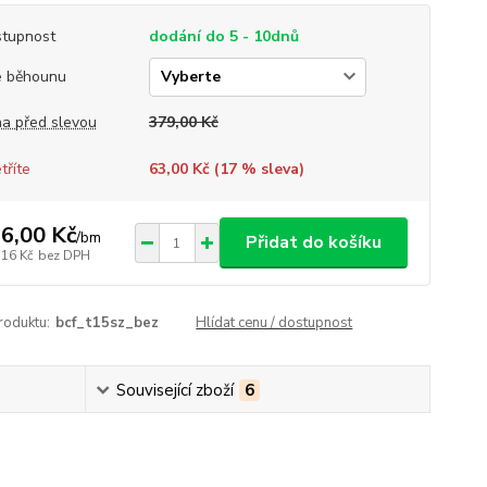
tupnost
dodání do 5 - 10dnů
e běhounu
a před slevou
379,00 Kč
tříte
63,00 Kč (
17
% sleva)
6,00 Kč
/
bm
Přidat do košíku
,16 Kč
bez DPH
roduktu:
bcf_t15sz_bez
Hlídat cenu / dostupnost
Související zboží
6