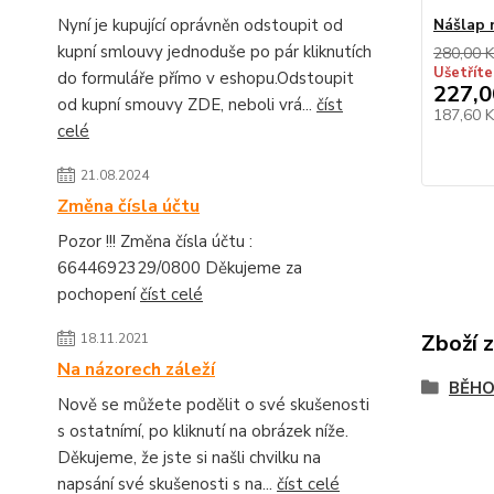
Nyní je kupující oprávněn odstoupit od
Nášlap 
kupní smlouvy jednoduše po pár kliknutích
280,00 K
Ušetříte
do formuláře přímo v eshopu.Odstoupit
227,0
od kupní smouvy ZDE, neboli vrá...
číst
187,60 
celé
21.08.2024
Změna čísla účtu
Pozor !!! Změna čísla účtu :
6644692329/0800 Děkujeme za
pochopení
číst celé
Zboží 
18.11.2021
Na názorech záleží
BĚH
Nově se můžete podělit o své skušenosti
s ostatnímí, po kliknutí na obrázek níže.
Děkujeme, že jste si našli chvilku na
napsání své skušenosti s na...
číst celé