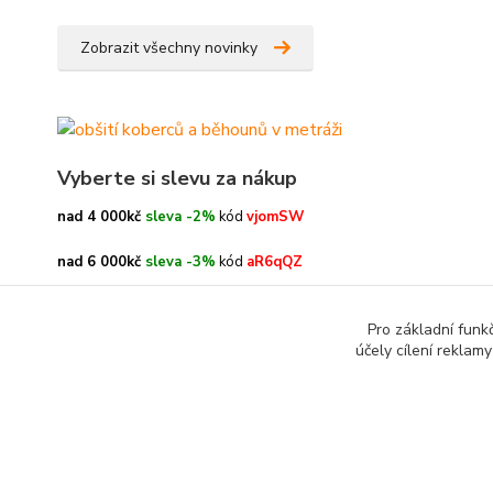
Zobrazit všechny novinky
Vyberte si slevu za nákup
nad 4 000kč
sleva -2%
kód
vjomSW
nad 6 000kč
sleva -3%
kód
aR6qQZ
nad 8 000kč
sleva -4%
kód
oe3h9c
Pro základní funk
účely cílení reklam