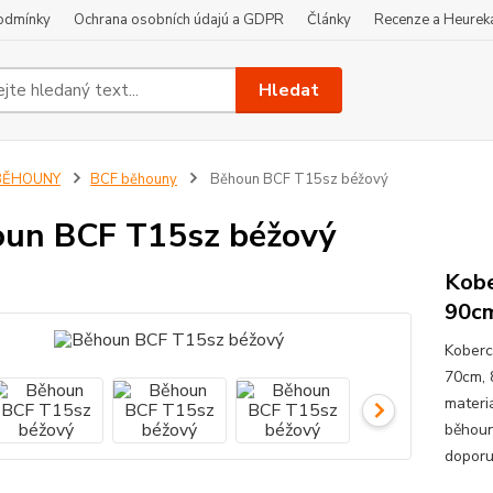
odmínky
Ochrana osobních údajú a GDPR
Články
Recenze a Heurek
Hledat
BĚHOUNY
BCF běhouny
Běhoun BCF T15sz béžový
un BCF T15sz béžový
Kobe
90c
Koberc
70cm, 
materi
běhoun
doporuč