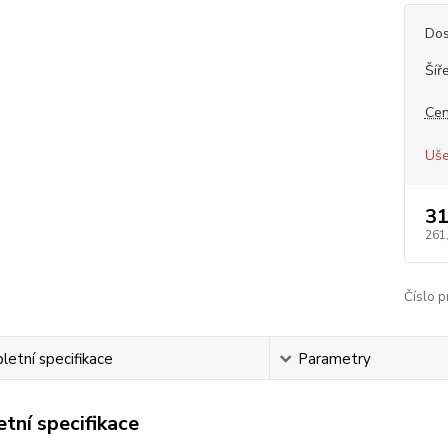
Dos
Šíř
Cen
Uše
31
261
Číslo p
etní specifikace
Parametry
tní specifikace