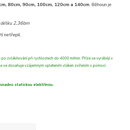
70cm, 80cm, 90cm, 100cm, 120cm a 140cm
.
Běhoun je
 i délku 2,36bm
í netřepil.
 po zvlákňování při rychlostech do 4000 m/min
. Příze se vyrábějí v
íze se dosahuje vzájemným spletením vláken zvířením s pomocí
 snadno statickou elektřinou.