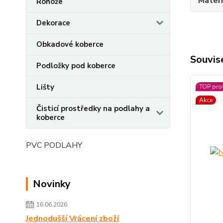
Materi
Rohože
Dekorace
Obkadové koberce
Souvise
Podložky pod koberce
Lišty
TOP pro
Akce
Čisticí prostředky na podlahy a
koberce
PVC PODLAHY
Novinky
16.06.2026
Jednodušší Vrácení zboží