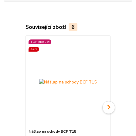
Související zboží
6
TOP produkt
Akce
Nášlap na schody BCF T15
Protiskluzn