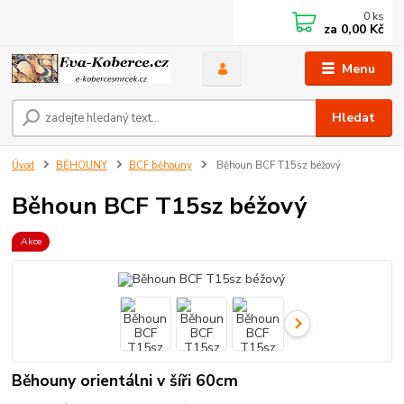
0
ks
za
0,00 Kč
Menu
Hledat
Úvod
BĚHOUNY
BCF běhouny
Běhoun BCF T15sz béžový
Běhoun BCF T15sz béžový
Akce
Běhouny orientálni v šíři 60cm