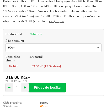
Kobercový běhoun BCF T15sz béžové barvy vyráběn v šířích 60cm, 70cm,
80cm, 90cm, 100cm, 120cm a 140cm. Běhoun je vyroben z materiálu
100% PP o výšce 10 mm Zakoupit lze libovolnou délku běhounu dle
vašeho přání, (na 1cm). např. i délku 2,36bm K běhounu doporučujeme
objednat i obšití krátkých strán, ...
celý popis
Dostupnost
Skladem
Šíře běhounu
Cena před
379,00 Kč
slevou
Ušetříte
63,00 Kč (
17
% sleva)
316,00 Kč
/
bm
261,16 Kč
bez DPH
Přidat do košíku
Číslo produktu:
bcf/60
Šíře běhounu:
60cm