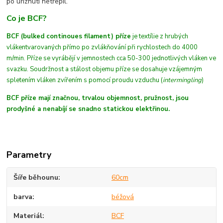
po uříznutí netřepil.
Co je BCF?
BCF (bulked continoues filament) příze
je textílie z hrubých
vláken
tvarovaných
přímo po zvlákňování při rychlostech do 4000
m/min
. Příze se vyrábějí v jemnostech cca 50-300 jednotlivých vláken ve
svazku. Soudržnost a stálost objemu příze se dosahuje vzájemným
spletením vláken zvířením s pomocí proudu vzduchu (
intermingling
)
BCF příze mají značnou, trvalou objemnost, pružnost, jsou
prodyšné a nenabíjí se snadno statickou elektřinou.
Parametry
Šíře běhounu
60cm
barva
béžová
Materiál
BCF