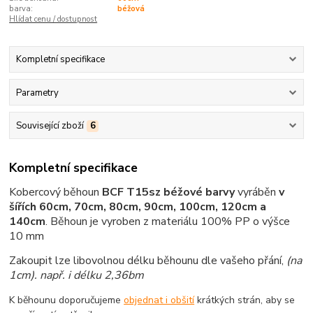
barva:
béžová
Hlídat cenu / dostupnost
Kompletní specifikace
Parametry
Související zboží
6
Kompletní specifikace
Kobercový běhoun
BCF T15sz béžové barvy
vyráběn
v
šířích 60cm, 70cm, 80cm, 90cm, 100cm, 120cm a
140cm
.
Běhoun je vyroben z materiálu 100% PP o výšce
10 mm
Zakoupit lze libovolnou délku běhounu dle vašeho přání,
(na
1cm)
. např. i délku 2,36bm
K běhounu doporučujeme
objednat i obšití
krátkých strán, aby se