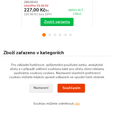
280,00 Kč
Ušetříte 53,00 Kč
227,00 Kč
115,00 K
dodání do 5 -
/
ks
10dnů
187,60 Kč
bez DPH
95,04 Kč
bez
Zvolit variantu
Zboží zařazeno v kategoriích
BĚHOUNY
Pro základní funkčnost, zpříjemnění používání webu, analytické
účely a v případě udělení souhlasu také pro účely cílení reklamy
BCF běhouny
využíváme soubory cookies. Nastavení vlastních preferencí
cookies můžete kdykoli upravit odkazem ve spodní části stránek.
Souhlasím
Nastavení
Souhlas můžete odmítnout
zde
.
Vytvořeno na
Eshop-rychle.cz