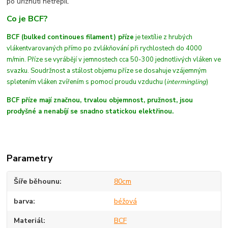
po uříznutí netřepil.
Co je BCF?
BCF (bulked continoues filament) příze
je textílie z hrubých
vláken
tvarovaných
přímo po zvlákňování při rychlostech do 4000
m/min
. Příze se vyrábějí v jemnostech cca 50-300 jednotlivých vláken ve
svazku. Soudržnost a stálost objemu příze se dosahuje vzájemným
spletením vláken zvířením s pomocí proudu vzduchu (
intermingling
)
BCF příze mají značnou, trvalou objemnost, pružnost, jsou
prodyšné a nenabíjí se snadno statickou elektřinou.
Parametry
Šíře běhounu
80cm
barva
béžová
Materiál
BCF