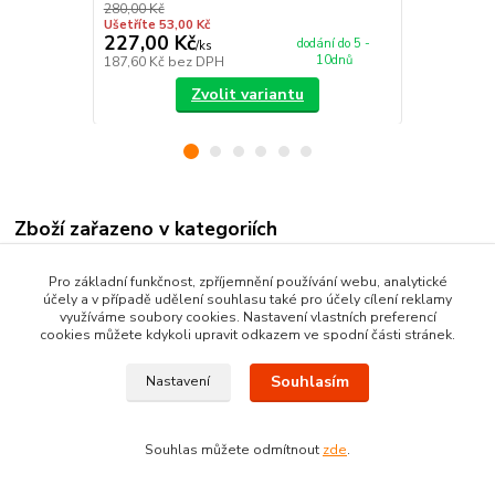
280,00 Kč
Ušetříte 53,00 Kč
227,00 Kč
115,00 K
dodání do 5 -
/
ks
10dnů
187,60 Kč
bez DPH
95,04 Kč
bez
Zvolit variantu
Zboží zařazeno v kategoriích
BĚHOUNY
Pro základní funkčnost, zpříjemnění používání webu, analytické
účely a v případě udělení souhlasu také pro účely cílení reklamy
BCF běhouny
využíváme soubory cookies. Nastavení vlastních preferencí
cookies můžete kdykoli upravit odkazem ve spodní části stránek.
Souhlasím
Nastavení
Souhlas můžete odmítnout
zde
.
Vytvořeno na
Eshop-rychle.cz