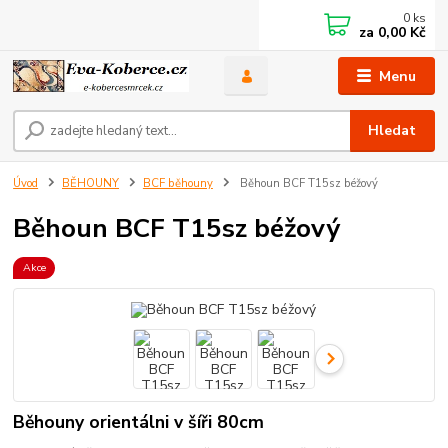
0
ks
za
0,00 Kč
Menu
Hledat
Úvod
BĚHOUNY
BCF běhouny
Běhoun BCF T15sz béžový
Běhoun BCF T15sz béžový
Akce
Běhouny orientálni v šíři 80cm