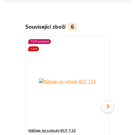
Související zboží
6
TOP produkt
Akce
Nášlap na schody BCF T15
Protiskluzn