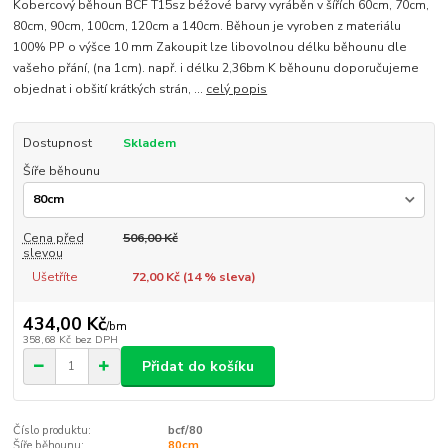
Kobercový běhoun BCF T15sz béžové barvy vyráběn v šířích 60cm, 70cm,
80cm, 90cm, 100cm, 120cm a 140cm. Běhoun je vyroben z materiálu
100% PP o výšce 10 mm Zakoupit lze libovolnou délku běhounu dle
vašeho přání, (na 1cm). např. i délku 2,36bm K běhounu doporučujeme
objednat i obšití krátkých strán, ...
celý popis
Dostupnost
Skladem
Šíře běhounu
Cena před
506,00 Kč
slevou
Ušetříte
72,00 Kč (
14
% sleva)
434,00 Kč
/
bm
358,68 Kč
bez DPH
Přidat do košíku
Číslo produktu:
bcf/80
Šíře běhounu:
80cm