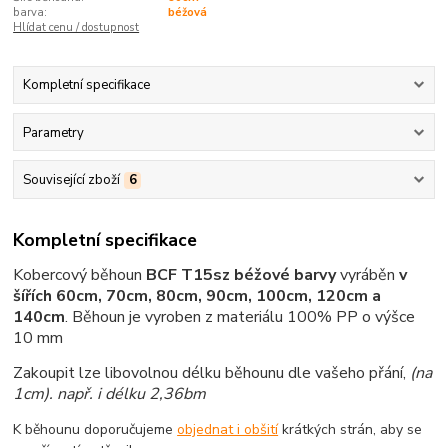
barva:
béžová
Hlídat cenu / dostupnost
Kompletní specifikace
Parametry
Související zboží
6
Kompletní specifikace
Kobercový běhoun
BCF T15sz béžové barvy
vyráběn
v
šířích 60cm, 70cm, 80cm, 90cm, 100cm, 120cm a
140cm
.
Běhoun je vyroben z materiálu 100% PP o výšce
10 mm
Zakoupit lze libovolnou délku běhounu dle vašeho přání,
(na
1cm)
. např. i délku 2,36bm
K běhounu doporučujeme
objednat i obšití
krátkých strán, aby se