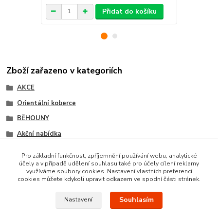
Přidat do košíku
Zboží zařazeno v kategoriích
AKCE
Orientální koberce
BĚHOUNY
Akční nabídka
Friese běhouny (Heat-set)
Pro základní funkčnost, zpříjemnění používání webu, analytické
účely a v případě udělení souhlasu také pro účely cílení reklamy
Akce metrážní koberce
využíváme soubory cookies. Nastavení vlastních preferencí
cookies můžete kdykoli upravit odkazem ve spodní části stránek.
Souhlasím
Nastavení