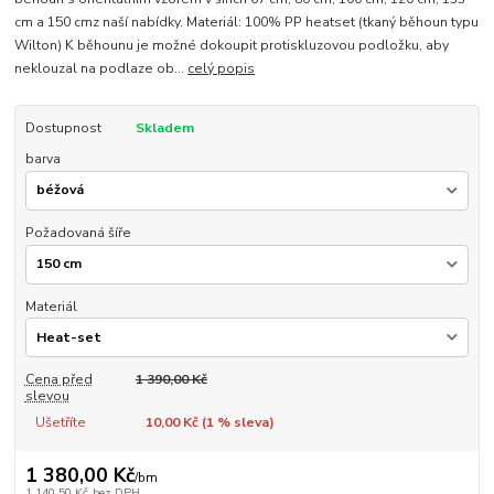
cm a 150 cmz naší nabídky. Materiál: 100% PP heatset (tkaný běhoun typu
Wilton) K běhounu je možné dokoupit protiskluzovou podložku, aby
neklouzal na podlaze ob...
celý popis
Dostupnost
Skladem
barva
Požadovaná šíře
Materiál
Cena před
1 390,00 Kč
slevou
Ušetříte
10,00 Kč (
1
% sleva)
1 380,00 Kč
/
bm
1 140,50 Kč
bez DPH