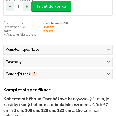
Přidat do košíku
Číslo produktu:
oset bezova/150
Požadovaná šíře:
150 cm
barva:
béžová
Hlídat cenu / dostupnost
Kompletní specifikace
Parametry
Související zboží
2
Kompletní specifikace
Kobercový běhoun Oset béžové barvy
vysoký 11mm,
je
klasický
tkaný behoun s
orientálním vzorem
v šířích
67
cm, 80 cm, 100 cm, 120 cm, 133 cm a 150 cm
z naší