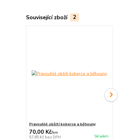
Související zboží
2
Pravouhlé obšití koberce a běhouny
Protiskluzn
70,00 Kč
115,00 K
/
bm
Skladem
57,85 Kč
bez DPH
95,04 Kč
bez