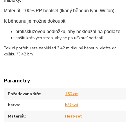
nabídky.
Materiál: 100% PP heatset (tkaný běhoun typu Wilton)
K běhounu je možné dokoupit
protiskluzovou podložku, aby neklouzal na podlaze
obšití krátkých stran, aby se po uříznutí netřepil.
Pokud potřebujete například 3,42 m dlouhý běhoun, vložte do
košíku "3,42 bm"
Parametry
Požadovaná šíře
150 cm
barva
béžová
Materiál
Heat-set