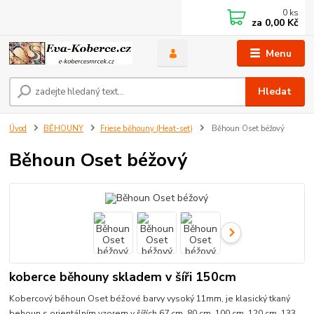
0
ks
za
0,00 Kč
Menu
Hledat
Úvod
BĚHOUNY
Friese běhouny (Heat-set)
Běhoun Oset béžový
Běhoun Oset béžový
koberce běhouny skladem v šíři 150cm
Kobercový běhoun Oset béžové barvy vysoký 11mm, je klasický tkaný
behoun s orientálním vzorem v šířích 67 cm, 80 cm, 100 cm, 120 cm, 133