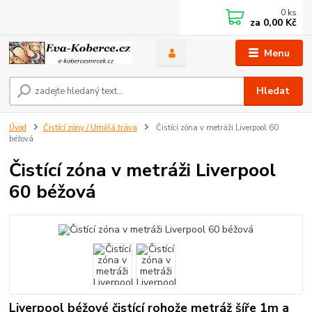
0
ks
za
0,00 Kč
Menu
Hledat
Úvod
Čistící zóny / Umělá tráva
Čistící zóna v metráži Liverpool 60
béžová
Čistící zóna v metráži Liverpool
60 béžová
Liverpool béžové čistící rohože metráž šíře 1m a