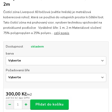
2m
Čistící zóna Liverpool 60 béžová (světle hnědá) je metrážová
koberecová rohož, která se používá do vstupních prostor k čištění bot.
Tato čistící zóna má pruhovaný vzor, vyroben technikou vpichování na
protiskluzné podložce Vyráběné šíře: 1 m, 2 m Materiálové složení:
75% polypropylen a 25% polyes...
celý popis
Dostupnost
skladem
barva
Požadovaná šíře
300,00 Kč
/
m2
247,93 Kč
bez DPH
Přidat do košíku