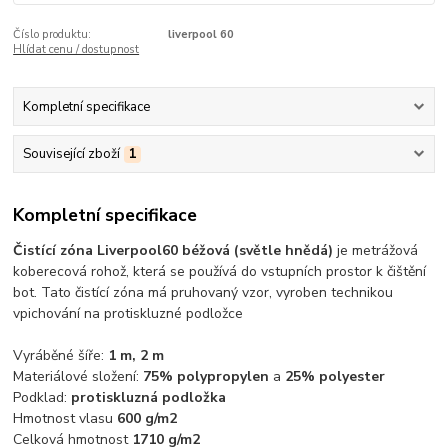
Číslo produktu:
liverpool 60
Hlídat cenu / dostupnost
Kompletní specifikace
Související zboží
1
Kompletní specifikace
Čistící zóna Liverpool
60 béžová (světle hnědá)
je metrážová
koberecová rohož, která se používá do vstupních prostor k čištění
bot. Tato čistící zóna má pruhovaný vzor, vyroben technikou
vpichování na protiskluzné podložce
Vyráběné šíře:
1 m, 2 m
Materiálové složení:
75% polypropylen
a
25% polyester
Podklad:
protiskluzná podložka
Hmotnost vlasu
600 g/m2
Celková hmotnost
1710 g/m2