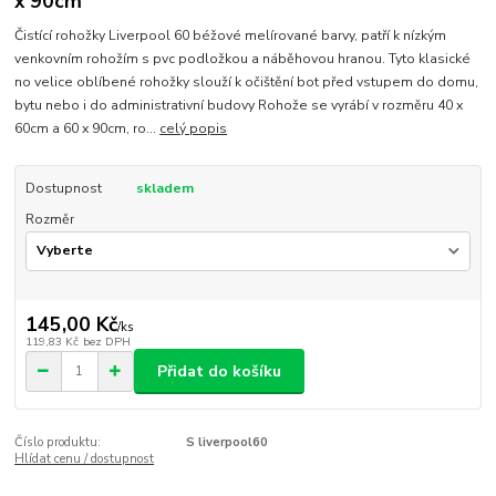
x 90cm
Čistící rohožky Liverpool 60 béžové melírované barvy, patří k nízkým
venkovním rohožím s pvc podložkou a náběhovou hranou. Tyto klasické
no velice oblíbené rohožky slouží k očištění bot před vstupem do domu,
bytu nebo i do administrativní budovy Rohože se vyrábí v rozměru 40 x
60cm a 60 x 90cm, ro...
celý popis
Dostupnost
skladem
Rozměr
145,00 Kč
/
ks
119,83 Kč
bez DPH
Přidat do košíku
Číslo produktu:
S liverpool60
Hlídat cenu / dostupnost