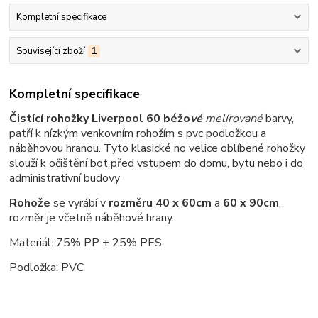
Kompletní specifikace
Související zboží
1
Kompletní specifikace
Čistící rohožky Liverpool 60 béžo
vé
melírované
barvy,
patří k nízkým venkovním rohožím s pvc podložkou a
náběhovou hranou.
Tyto klasické no velice oblíbené rohožky
slouží k očištění bot před vstupem do domu, bytu nebo i do
administrativní budovy
Rohože
se
vyrábí
v
rozměru 40 x 60cm
a
60 x 90cm
,
rozměr je včetně náběhové hrany.
Materiál: 75% PP + 25% PES
Podložka: PVC