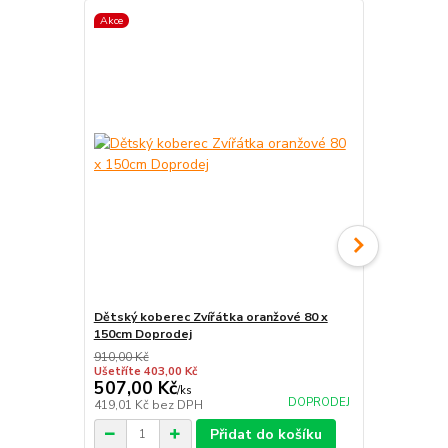
Akce
Akce
Dětský koberec Zvířátka oranžové 80 x
Dětský kobe
150cm Doprodej
910,00 Kč
910,00 Kč
Ušetříte 403,00 Kč
Ušetříte 403
507,00 Kč
507,00 K
/
ks
DOPRODEJ
419,01 Kč
bez DPH
419,01 Kč
be
Přidat do košíku