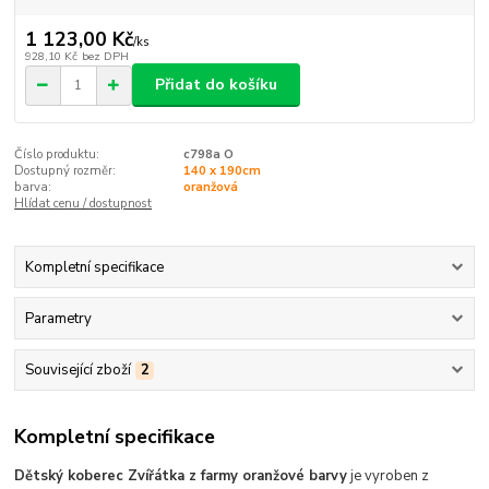
1 123,00 Kč
/
ks
928,10 Kč
bez DPH
Přidat do košíku
Číslo produktu:
c798a O
Dostupný rozměr:
140 x 190cm
barva:
oranžová
Hlídat cenu / dostupnost
Kompletní specifikace
Parametry
Související zboží
2
Kompletní specifikace
Dětský koberec Zvířátka z farmy oranžové barvy
je vyroben z