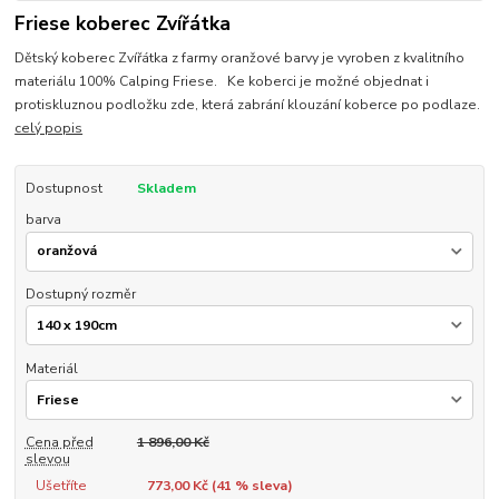
Friese koberec Zvířátka
Dětský koberec Zvířátka z farmy oranžové barvy je vyroben z kvalitního
materiálu 100% Calping Friese. Ke koberci je možné objednat i
protiskluznou podložku zde, která zabrání klouzání koberce po podlaze.
celý popis
Dostupnost
Skladem
barva
Dostupný rozměr
Materiál
Cena před
1 896,00 Kč
slevou
Ušetříte
773,00 Kč (
41
% sleva)