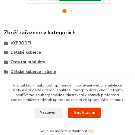
Zboží zařazeno v kategoriích
VÝPRODEJ
Dětské koberce
Ostatní produkty
Dětské koberce - různé
HOLČIČÍ koberce
Pro základní funkčnost, zpříjemnění používání webu, analytické
účely a v případě udělení souhlasu také pro účely cílení reklamy
Totální Výprodej
využíváme soubory cookies. Nastavení vlastních preferencí
cookies můžete kdykoli upravit odkazem ve spodní části stránek.
Souhlasím
Nastavení
Souhlas můžete odmítnout
zde
.