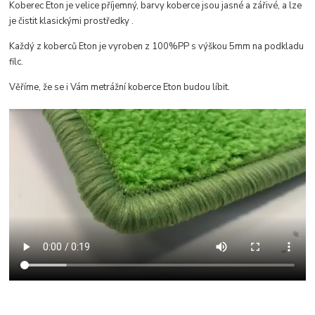
Koberec Eton je velice příjemný, b
arvy koberce jsou jasné a zářivé, a lze
je čistit klasickými prostředky
.
Každý z koberců Eton je vyroben z 100%PP s výškou 5mm na podkladu
filc.
Věříme, že se i Vám metrážní koberce Eton budou líbit.