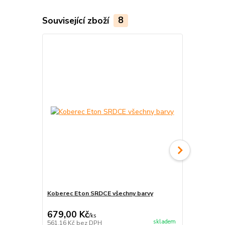
Související zboží
8
Koberec Eton SRDCE všechny barvy
Koberec Eto
679,00 Kč
605,00 K
/
ks
skladem
561,16 Kč
bez DPH
500,00 Kč
be