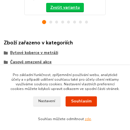
Zvolit variantu
Zboží zařazeno v kategoriích
Bytové koberce v metráži
Časově omezené akce
Metrážni koberce dle MATERIÁLU
Pro základní funkčnost, zpříjemnění používání webu, analytické
účely a v případě udělení souhlasu také pro účely cílení reklamy
VELUROVÉ koberce metráž
využíváme soubory cookies. Nastavení vlastních preferencí
cookies můžete kdykoli upravit odkazem ve spodní části stránek.
Souhlasím
Nastavení
Souhlas můžete odmítnout
zde
.
Vytvořeno na
Eshop-rychle.cz