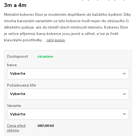
3m a 4m
Metrážní koberec Eton je moderním doplňkem do každého bydlení. Díky
mnoha barveným variantám se tyto koberce hodí nejen do obývacího či
dětského pokoje, ale do téměř všech místností interiéru. Koberec Eton
je velice příjemný, barvy koberce jsou jasné a zářivé, a lze je čistit
klasickými prostředky ...
celý popis
Dostupnost
skladem
barva
Požadovaná šíře
Varianta
Cena před
387,00 Kč
slevou