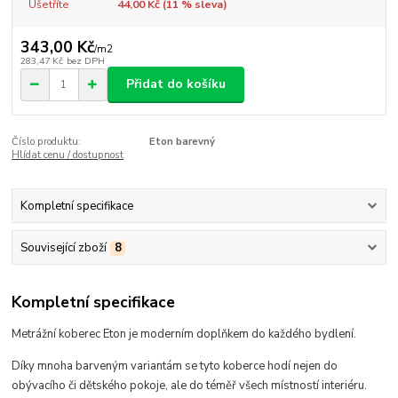
Ušetříte
44,00 Kč (
11
% sleva)
343,00 Kč
/
m2
283,47 Kč
bez DPH
Přidat do košíku
Číslo produktu:
Eton barevný
Hlídat cenu / dostupnost
Kompletní specifikace
Související zboží
8
Kompletní specifikace
Metrážní koberec Eton je moderním doplňkem do každého bydlení.
Díky mnoha barveným variantám se tyto koberce hodí
nejen do
obývacího či dětského pokoje, ale do téměř všech místností interiéru
.