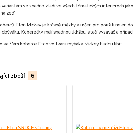
variantám se snadno zladí ve všech tématických interiérech jako
 na zeď
oberců Eton Mickey je krásně měkky a určen pro použití nejen do
o obýváku. Koberečky mají snadnou údržbu, stačí vysavač a případn
že se Vám koberce Eton ve tvaru myšáka Mickey budou líbit
jící zboží
6