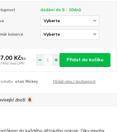
tupnost
dodání do 5 - 10dnů
va
měr koberce
7,00 Kč
/
ks
Přidat do košíku
,74 Kč
bez DPH
roduktu:
eton Mickey
Hlídat cenu / dostupnost
visející zboží
6
oplňkem do každého dětského pokoje. Díky mnoha