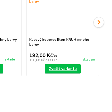
chny barvy
Kusový koberec Eton KRUH mnoho
Ku
barev
vš
192,00 Kč
25
/
ks
skladem
skladem
158,68 Kč
bez DPH
21
Zvolit variantu