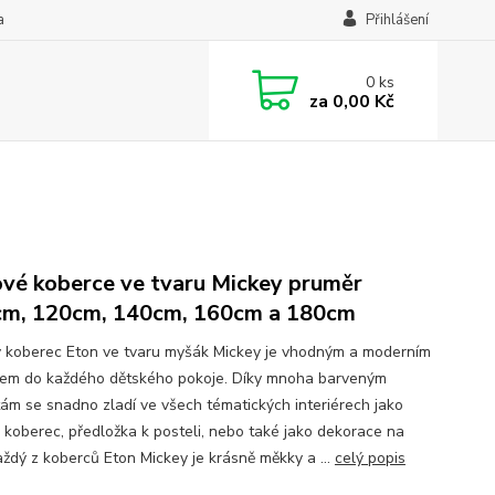
a
Přihlášení
0
ks
za
0,00 Kč
vé koberce ve tvaru Mickey pruměr
m, 120cm, 140cm, 160cm a 180cm
 koberec Eton ve tvaru myšák Mickey je vhodným a moderním
em do každého dětského pokoje. Díky mnoha barveným
tám se snadno zladí ve všech tématických interiérech jako
 koberec, předložka k posteli, nebo také jako dekorace na
ždý z koberců Eton Mickey je krásně měkky a ...
celý popis