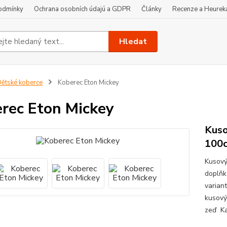
odmínky
Ochrana osobních údajú a GDPR
Články
Recenze a Heurek
Hledat
ětské koberce
Koberec Eton Mickey
rec Eton Mickey
Kuso
100c
Kusový
doplňk
varian
kusový
zeď Ka