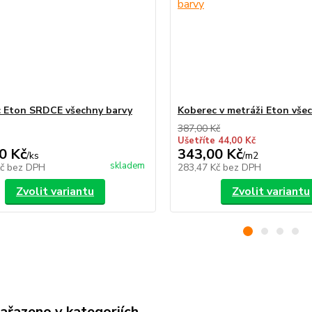
 Eton SRDCE všechny barvy
Koberec v metráži Eton vše
387,00 Kč
Ušetříte 44,00 Kč
0 Kč
343,00 Kč
/
ks
/
m2
skladem
Kč
bez DPH
283,47 Kč
bez DPH
Zvolit variantu
Zvolit variantu
zařazeno v kategoriích