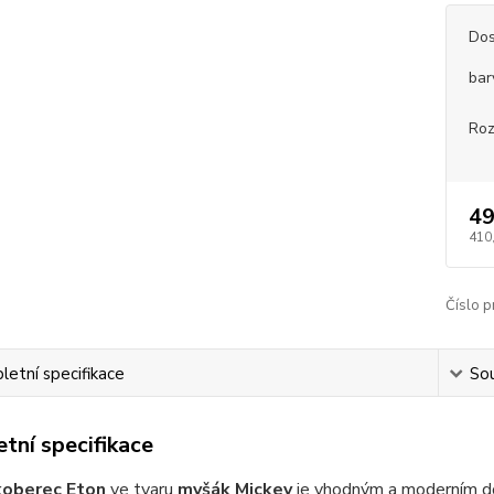
Dos
bar
Roz
49
410
Číslo p
etní specifikace
Sou
tní specifikace
koberec Eton
ve tvaru
myšák Mickey
je vhodným a moderním d