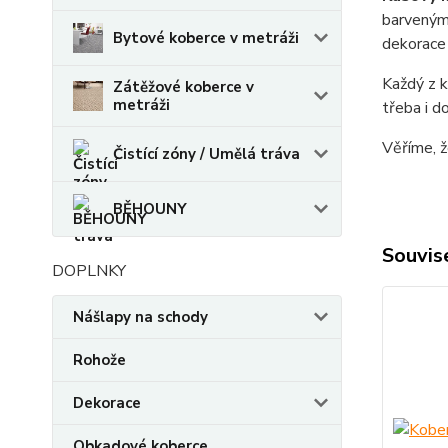
barveným 
Bytové koberce v metráži
dekorace
Každý z k
Zátěžové koberce v
metráži
třeba i d
Věříme, 
Čistící zóny / Umělá tráva
BĚHOUNY
Souvise
DOPLNKY
Nášlapy na schody
Rohože
Dekorace
Obkadové koberce