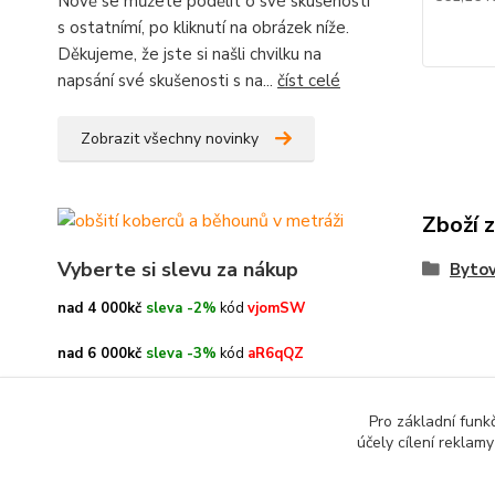
Nově se můžete podělit o své skušenosti
s ostatnímí, po kliknutí na obrázek níže.
Děkujeme, že jste si našli chvilku na
napsání své skušenosti s na...
číst celé
Zobrazit všechny novinky
Zboží 
Vyberte si slevu za nákup
Bytov
nad 4 000kč
sleva -2%
kód
vjomSW
nad 6 000kč
sleva -3%
kód
aR6qQZ
nad 8 000kč
sleva -4%
kód
oe3h9c
Pro základní funk
účely cílení reklam