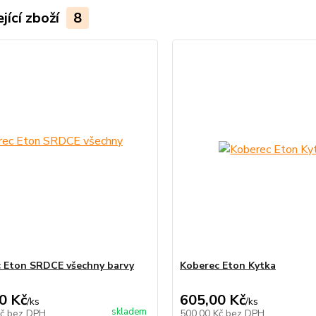
jící zboží
8
 Eton SRDCE všechny barvy
Koberec Eton Kytka
0 Kč
605,00 Kč
/
ks
/
ks
skladem
Kč
bez DPH
500,00 Kč
bez DPH