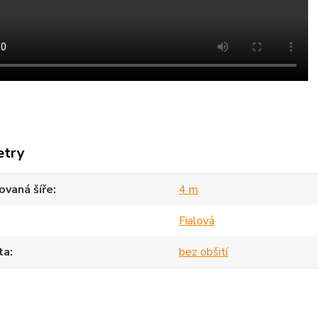
etry
vaná šíře
4 m
Fialová
ta
bez obšití