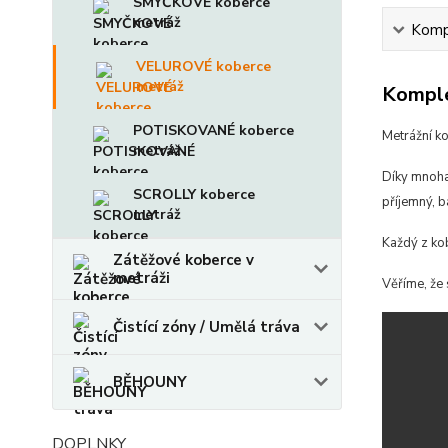
SMYČKOVÉ koberce
metráž
Kompl
VELUROVÉ koberce
metráž
Komple
POTISKOVANÉ koberce
Metrážní k
metráž
Díky mnoha
SCROLLY koberce
příjemný, b
metráž
Každý z ko
Zátěžové koberce v
metráži
Věříme, že 
Čistící zóny / Umělá tráva
BĚHOUNY
DOPLNKY