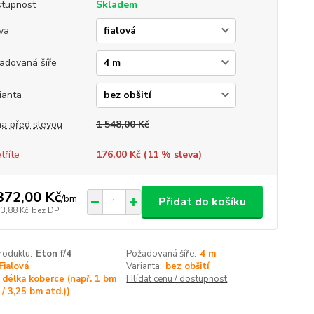
tupnost
Skladem
va
adovaná šíře
ianta
a před slevou
1 548,00 Kč
tříte
176,00 Kč (
11
% sleva)
372,00 Kč
/
bm
Přidat do košíku
33,88 Kč
bez DPH
roduktu:
Eton f/4
Požadovaná šíře:
4 m
Fialová
Varianta:
bez obšití
délka koberce (např. 1 bm
Hlídat cenu / dostupnost
/ 3,25 bm atd.))