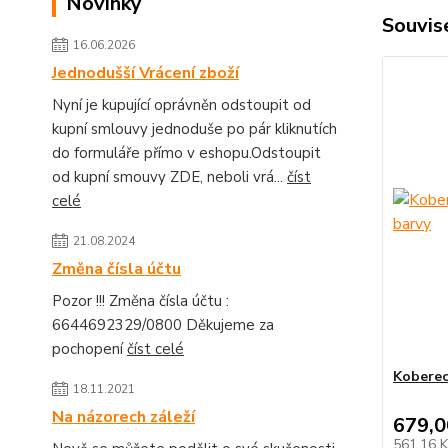
Novinky
Souvise
16.06.2026
Jednodušší Vrácení zboží
Nyní je kupující oprávněn odstoupit od
kupní smlouvy jednoduše po pár kliknutích
do formuláře přímo v eshopu.Odstoupit
od kupní smouvy ZDE, neboli vrá...
číst
celé
21.08.2024
Změna čísla účtu
Pozor !!! Změna čísla účtu :
6644692329/0800 Děkujeme za
pochopení
číst celé
Koberec
18.11.2021
Na názorech záleží
679,0
561,16 