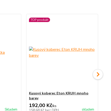
TOP produkt
TO
Ak
Kusový koberec Eton KRUH mnoho
Ná
barev
192,00 Kč
19
/
ks
Skladem
skladem
158,68 Kč
bez DPH
16