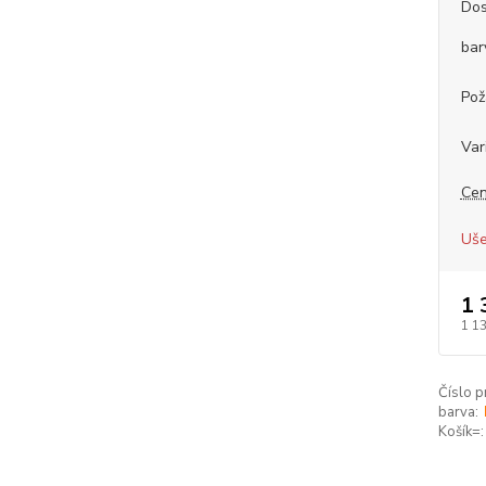
Dos
bar
Pož
Var
Cen
Uše
1 
1 1
Číslo p
barva:
Košík=: