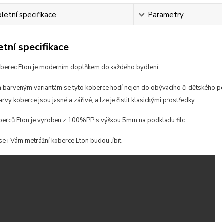
etní specifikace
Parametry
tní specifikace
oberec Eton je moderním doplňkem do každého bydlení.
 barveným variantám se tyto koberce hodí
nejen do obývacího či dětského po
arvy koberce jsou jasné a zářivé, a lze je čistit klasickými prostředky
.
berců Eton je vyroben z 100%PP s výškou 5mm na podkladu filc.
se i Vám metrážní koberce Eton budou líbit.