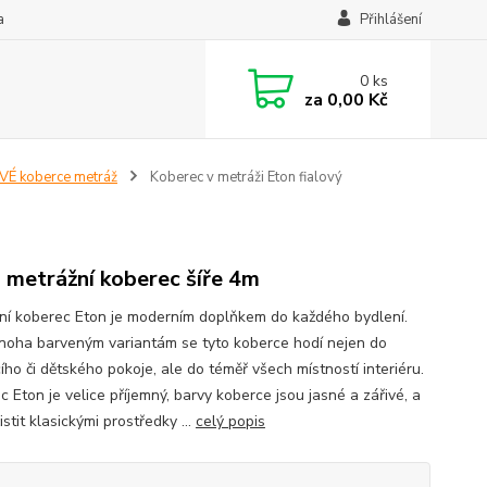
a
Přihlášení
0
ks
za
0,00 Kč
É koberce metráž
Koberec v metráži Eton fialový
 metrážní koberec šíře 4m
ní koberec Eton je moderním doplňkem do každého bydlení.
noha barveným variantám se tyto koberce hodí nejen do
ho či dětského pokoje, ale do téměř všech místností interiéru.
 Eton je velice příjemný, barvy koberce jsou jasné a zářivé, a
čistit klasickými prostředky ...
celý popis