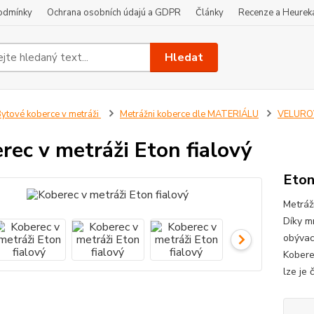
odmínky
Ochrana osobních údajú a GDPR
Články
Recenze a Heurek
Hledat
ytové koberce v metráži
Metrážni koberce dle MATERIÁLU
VELUROV
rec v metráži Eton fialový
Eton
Metráž
Díky m
obývací
Koberec
lze je 