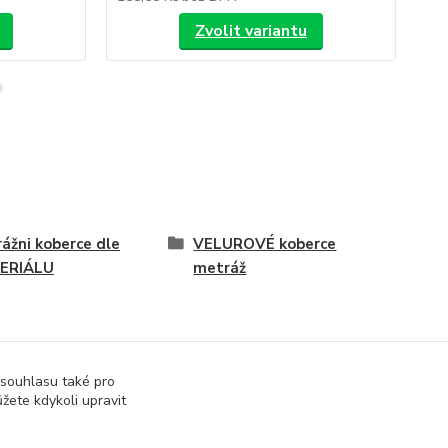
Zvolit variantu
ážni koberce dle
VELUROVÉ koberce
ERIÁLU
metráž
 souhlasu také pro
žete kdykoli upravit