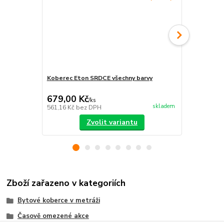
Koberec Eton SRDCE všechny barvy
Koberec Eto
679,00 Kč
605,00 K
/
ks
skladem
561,16 Kč
bez DPH
500,00 Kč
be
Zvolit variantu
Zboží zařazeno v kategoriích
Bytové koberce v metráži
Časově omezené akce