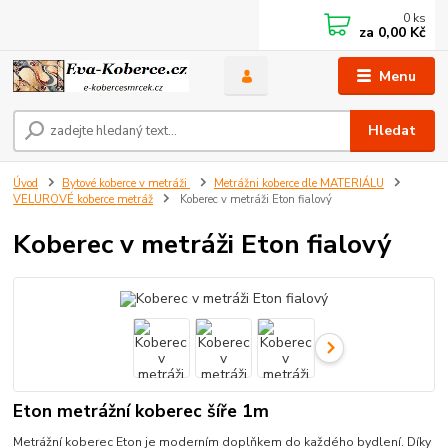
0
ks
za
0,00 Kč
Menu
Hledat
Úvod
Bytové koberce v metráži
Metrážni koberce dle MATERIÁLU
VELUROVÉ koberce metráž
Koberec v metráži Eton fialový
Koberec v metráži Eton fialový
Eton metrážní koberec šíře 1m
Metrážní koberec Eton je moderním doplňkem do každého bydlení. Díky