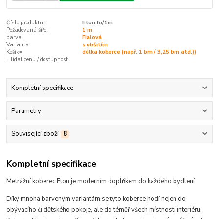
Číslo produktu:
Eton fo/1m
Požadovaná šíře:
1 m
barva:
Fialová
Varianta:
s obšitím
Košík=:
délka koberce (např. 1 bm / 3,25 bm atd.))
Hlídat cenu / dostupnost
Kompletní specifikace
Parametry
Související zboží
8
Kompletní specifikace
Metrážní koberec Eton je moderním doplňkem do každého bydlení.
Díky mnoha barveným variantám se tyto koberce hodí
nejen do
obývacího či dětského pokoje, ale do téměř všech místností interiéru
.