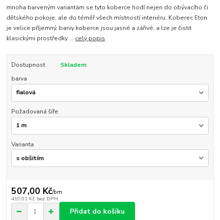
mnoha barveným variantám se tyto koberce hodí nejen do obývacího či
dětského pokoje, ale do téměř všech místností interiéru. Koberec Eton
je velice příjemný, barvy koberce jsou jasné a zářivé, a lze je čistit
klasickými prostředky ...
celý popis
Dostupnost
Skladem
barva
Požadovaná šíře
Varianta
507,00 Kč
/
bm
419,01 Kč
bez DPH
Přidat do košíku