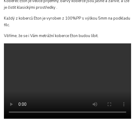
Koberec Eton je velice příjemný, b
arvy koberce jsou jasné a zářivé, a lze
je čistit klasickými prostředky
.
Každý z koberců Eton je vyroben z 100%PP s výškou 5mm na podkladu
filc.
Věříme, že se i Vám metrážní koberce Eton budou líbit.