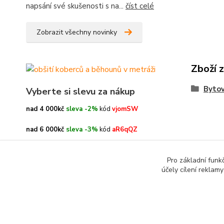
napsání své skušenosti s na...
číst celé
Zobrazit všechny novinky
Zboží 
Bytov
Vyberte si slevu za nákup
nad 4 000kč
sleva -2%
kód
vjomSW
nad 6 000kč
sleva -3%
kód
aR6qQZ
nad 8 000kč
sleva -4%
kód
oe3h9c
Pro základní funk
účely cílení reklam