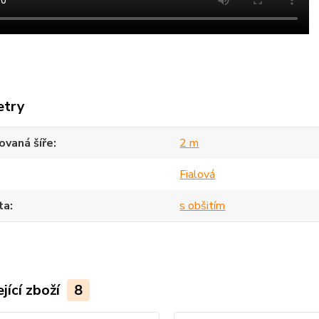
etry
vaná šíře
2 m
Fialová
ta
s obšitím
jící zboží
8