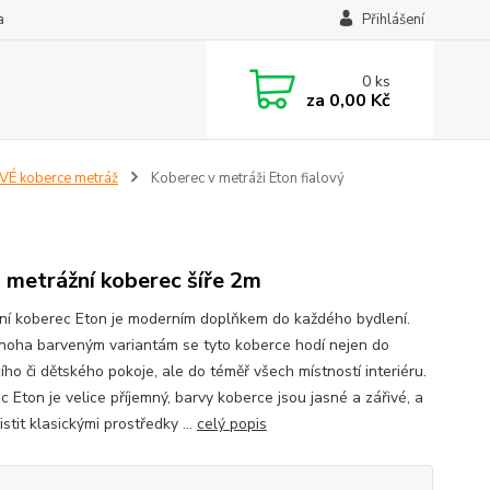
a
Přihlášení
0
ks
za
0,00 Kč
É koberce metráž
Koberec v metráži Eton fialový
 metrážní koberec šíře 2m
ní koberec Eton je moderním doplňkem do každého bydlení.
noha barveným variantám se tyto koberce hodí nejen do
ho či dětského pokoje, ale do téměř všech místností interiéru.
 Eton je velice příjemný, barvy koberce jsou jasné a zářivé, a
čistit klasickými prostředky ...
celý popis