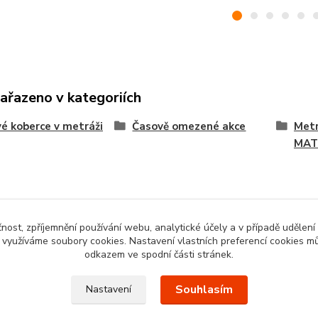
zařazeno v kategoriích
é koberce v metráži
Časově omezené akce
Metr
MAT
čnost, zpříjemnění používání webu, analytické účely a v případě udělení
y využíváme soubory cookies. Nastavení vlastních preferencí cookies mů
odkazem ve spodní části stránek.
Souhlasím
Nastavení