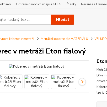
odmínky
Ochrana osobních údajú a GDPR
Články
Recenze a Heurek
Hledat
ytové koberce v metráži
Metrážni koberce dle MATERIÁLU
VELUROV
rec v metráži Eton fialový
Eton
Metráž
Díky m
obývací
Koberec
lze je 