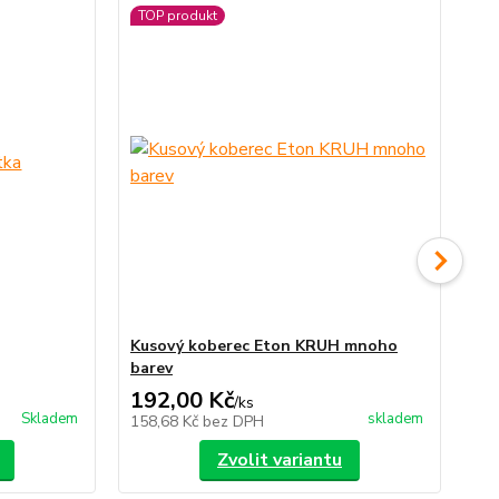
TOP produkt
TO
Ak
Kusový koberec Eton KRUH mnoho
Ná
barev
192,00 Kč
19
/
ks
Skladem
skladem
158,68 Kč
bez DPH
16
Zvolit variantu