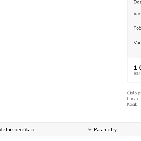
Dos
bar
Pož
Var
1 
837
Číslo p
barva:
Košík=:
etní specifikace
Parametry