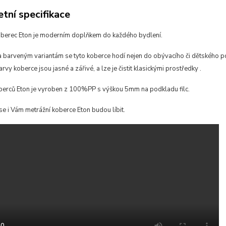
tní specifikace
oberec Eton je moderním doplňkem do každého bydlení.
 barveným variantám se tyto koberce hodí
nejen do obývacího či dětského po
arvy koberce jsou jasné a zářivé, a lze je čistit klasickými prostředky
.
berců Eton je vyroben z 100%PP s výškou 5mm na podkladu filc.
se i Vám metrážní koberce Eton budou líbit.