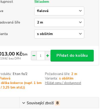
tupnost
Skladem
va
adovaná šíře
ianta
013,00 Kč
/
bm
Přidat do košíku
,19 Kč
bez DPH
roduktu:
Eton fo/2
Požadovaná šíře:
2 m
Fialová
Varianta:
s obšitím
délka koberce (např. 1 bm
Hlídat cenu / dostupnost
/ 3,25 bm atd.))
Související zboží
8