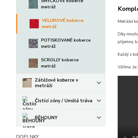
SMYČKOVÉ koberce
metráž
Komple
VELUROVÉ koberce
Metrážní k
metráž
Díky mnoha
POTISKOVANÉ koberce
příjemný, b
metráž
Každý z ko
SCROLLY koberce
metráž
Věříme, že 
Zátěžové koberce v
metráži
Čistící zóny / Umělá tráva
BĚHOUNY
DOPLNKY