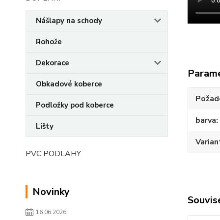
Nášlapy na schody
Rohože
Dekorace
Param
Obkadové koberce
Požado
Podložky pod koberce
barva
Lišty
Varian
PVC PODLAHY
Novinky
Souvise
16.06.2026