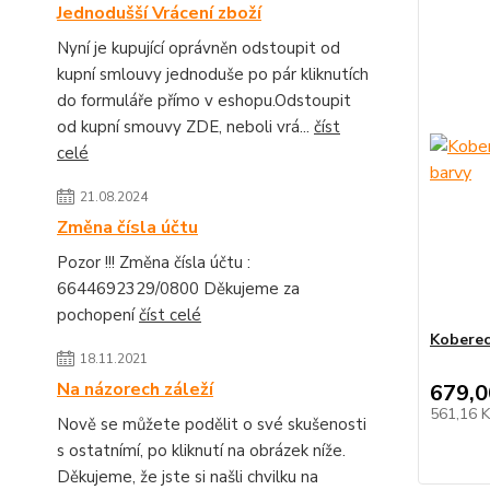
Jednodušší Vrácení zboží
Nyní je kupující oprávněn odstoupit od
kupní smlouvy jednoduše po pár kliknutích
do formuláře přímo v eshopu.Odstoupit
od kupní smouvy ZDE, neboli vrá...
číst
celé
21.08.2024
Změna čísla účtu
Pozor !!! Změna čísla účtu :
6644692329/0800 Děkujeme za
pochopení
číst celé
Koberec
18.11.2021
Na názorech záleží
679,0
561,16 
Nově se můžete podělit o své skušenosti
s ostatnímí, po kliknutí na obrázek níže.
Děkujeme, že jste si našli chvilku na