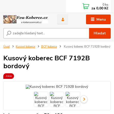
0
ks
za
0,00 Kč
Menu
Hledat
Úvod
Kusové koberce
BCF koberce
Kusový koberec BCF 7192B bordový
Kusový koberec BCF 7192B
bordový
Akce