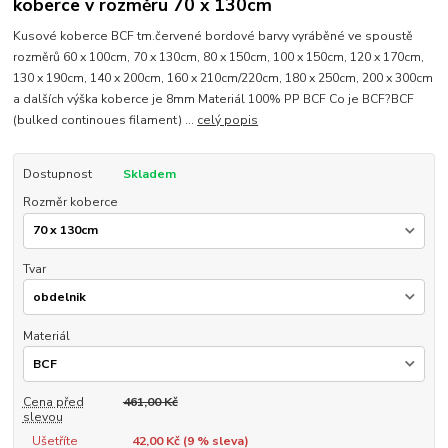
koberce v rozměru 70 x 130cm
Kusové koberce BCF tm.červené bordové barvy vyráběné ve spoustě
rozměrů 60 x 100cm, 70 x 130cm, 80 x 150cm, 100 x 150cm, 120 x 170cm,
130 x 190cm, 140 x 200cm, 160 x 210cm/220cm, 180 x 250cm, 200 x 300cm
a dalších výška koberce je 8mm Materiál 100% PP BCF Co je BCF?BCF
(bulked continoues filament) ...
celý popis
Dostupnost
Skladem
Rozměr koberce
Tvar
Materiál
Cena před
461,00 Kč
slevou
Ušetříte
42,00 Kč (
9
% sleva)