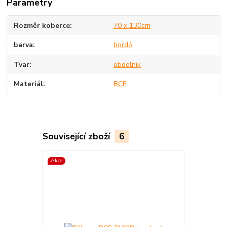
Parametry
Rozměr koberce
70 x 130cm
barva
bordó
Tvar
obdelnik
Materiál
BCF
Související zboží
6
Akce