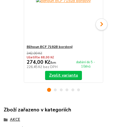
Běhoun BCF 7192B bordový
Nášlap na s
342,00 Kč
349,00 Kč
Ušetříte 68,00 Kč
Ušetříte 55,0
274,00 Kč
294,00 K
dodání do 5 -
/
bm
10dnů
226,45 Kč
bez DPH
242,98 Kč
be
Zvolit variantu
Zboží zařazeno v kategoriích
AKCE