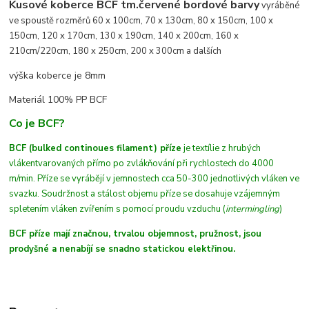
Kusové koberce BCF tm.červené bordové barvy
vyráběné
ve spoustě rozměrů 60 x 100cm, 70 x 130cm, 80 x 150cm, 100 x
150cm, 120 x 170cm, 130 x 190cm, 140 x 200cm, 160 x
210cm/220cm, 180 x 250cm, 200 x 300cm a dalších
výška koberce je 8mm
Materiál 100% PP BCF
Co je BCF?
BCF (bulked continoues filament) příze
je textílie z hrubých
vláken
tvarovaných
přímo po zvlákňování při rychlostech do 4000
m/min
. Příze se vyrábějí v jemnostech cca 50-300 jednotlivých vláken ve
svazku. Soudržnost a stálost objemu příze se dosahuje vzájemným
spletením vláken zvířením s pomocí proudu vzduchu (
intermingling
)
BCF příze mají značnou, trvalou objemnost, pružnost, jsou
prodyšné a nenabíjí se snadno statickou elektřinou.