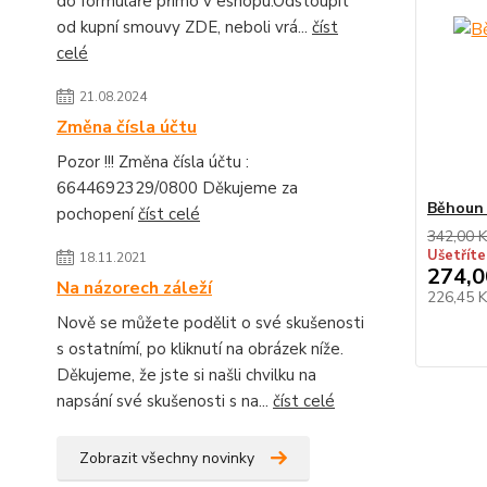
do formuláře přímo v eshopu.Odstoupit
od kupní smouvy ZDE, neboli vrá...
číst
celé
21.08.2024
Změna čísla účtu
Pozor !!! Změna čísla účtu :
6644692329/0800 Děkujeme za
Běhoun
pochopení
číst celé
342,00 K
Ušetříte
18.11.2021
274,0
Na názorech záleží
226,45 
Nově se můžete podělit o své skušenosti
s ostatnímí, po kliknutí na obrázek níže.
Děkujeme, že jste si našli chvilku na
napsání své skušenosti s na...
číst celé
Zobrazit všechny novinky