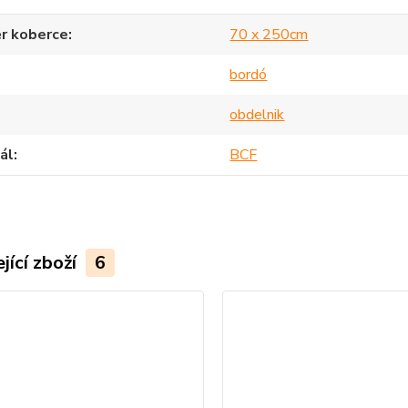
r koberce
70 x 250cm
bordó
obdelnik
ál
BCF
jící zboží
6