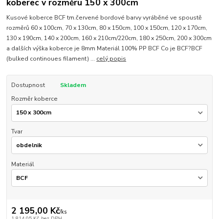
koberec v rozměru 150 x 300cm
Kusové koberce BCF tm.červené bordové barvy vyráběné ve spoustě
rozměrů 60 x 100cm, 70 x 130cm, 80 x 150cm, 100 x 150cm, 120 x 170cm,
130 x 190cm, 140 x 200cm, 160 x 210cm/220cm, 180 x 250cm, 200 x 300cm
a dalších výška koberce je 8mm Materiál 100% PP BCF Co je BCF?BCF
(bulked continoues filament) ...
celý popis
Dostupnost
Skladem
Rozměr koberce
Tvar
Materiál
2 195,00 Kč
/
ks
1 814,05 Kč
bez DPH