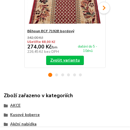
Běhoun BCF 7192B bordový
Nášlap na s
342,00 Kč
349,00 Kč
Ušetříte 68,00 Kč
Ušetříte 55,0
274,00 Kč
294,00 K
dodání do 5 -
/
bm
10dnů
226,45 Kč
bez DPH
242,98 Kč
be
Zvolit variantu
Zboží zařazeno v kategoriích
AKCE
Kusové koberce
Akční nabídka