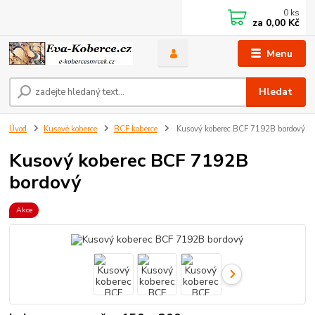
0
ks
za
0,00 Kč
Menu
Hledat
Úvod
Kusové koberce
BCF koberce
Kusový koberec BCF 7192B bordový
Kusový koberec BCF 7192B
bordový
Akce