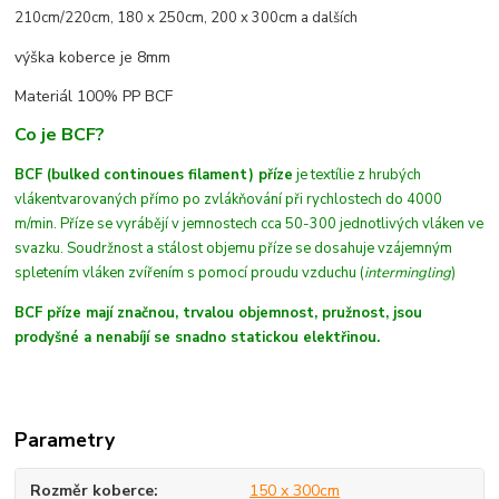
210cm/220cm, 180 x 250cm, 200 x 300cm a dalších
výška koberce je 8mm
Materiál 100% PP BCF
Co je BCF?
BCF (bulked continoues filament) příze
je textílie z hrubých
vláken
tvarovaných
přímo po zvlákňování při rychlostech do 4000
m/min
. Příze se vyrábějí v jemnostech cca 50-300 jednotlivých vláken ve
svazku. Soudržnost a stálost objemu příze se dosahuje vzájemným
spletením vláken zvířením s pomocí proudu vzduchu (
intermingling
)
BCF příze mají značnou, trvalou objemnost, pružnost, jsou
prodyšné a nenabíjí se snadno statickou elektřinou.
Parametry
Rozměr koberce
150 x 300cm