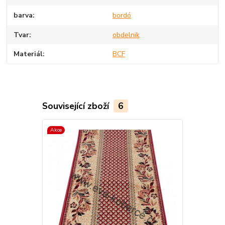
barva
bordó
Tvar
obdelnik
Materiál
BCF
Související zboží
6
Akce