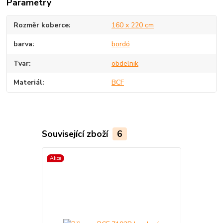
Parametry
Rozměr koberce
160 x 220 cm
barva
bordó
Tvar
obdelnik
Materiál
BCF
Související zboží
6
Akce