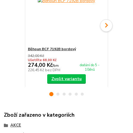
Běhoun BCF 7192B bordový
Nášlap na s
342,00 Kč
349,00 Kč
Ušetříte 68,00 Kč
Ušetříte 55,0
274,00 Kč
294,00 K
dodání do 5 -
/
bm
10dnů
226,45 Kč
bez DPH
242,98 Kč
be
Zvolit variantu
Zboží zařazeno v kategoriích
AKCE