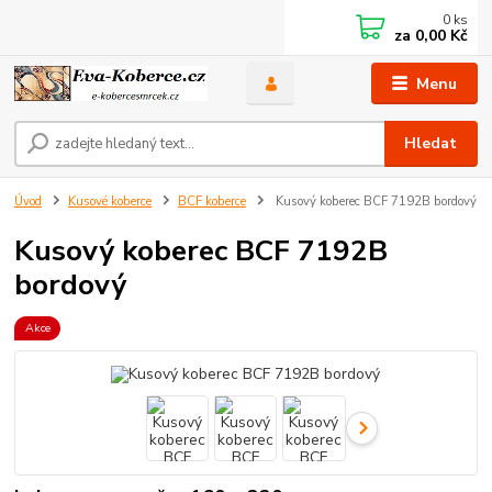
0
ks
za
0,00 Kč
Menu
Hledat
Úvod
Kusové koberce
BCF koberce
Kusový koberec BCF 7192B bordový
Kusový koberec BCF 7192B
bordový
Akce