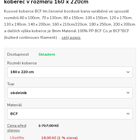
koberec v rozměru 160 x 220cm
Kusové koberce BCF tm.červené bordové barvy vyráběné ve spoustě
rozměrů 60 x 100cm, 70 x 130cm, 80 x 150cm, 100 x 150cm, 120 x 170cm,
130 x 190cm, 140 x 200cm, 160 x 210cm/220cm, 180 x 250cm, 200 x 300cm
a dalších výška koberce je 8mm Materiál 100% PP BCF Co je BCF?BCF
(bulked continoues filament) ...
celý popis
Dostupnost
Skladem
Rozměr koberce
Tvar
Materiál
Cena před
1 717,00 Kč
slevou
Ušetříte
18,00 Kč (
1
% sleva)