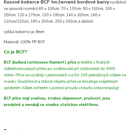
Kusové koberce BCF tm.červené bordové barvy
vyráběné
ve spoustě rozměrů 60 x 100cm, 70 x 130cm, 80 x 150cm, 100 x
150cm, 120 x 170cm, 130 x 190cm, 140 x 200cm, 160 x
210cm/220cm, 180 x 250cm, 200 x 300cm a dalších
výška koberce je 8mm
Materiál 100% PP BCF
Co je BCF?
BCF (bulked continoues filament) příze
je textílie z hrubých
vláken
tvarovaných
přímo po zvlákňování při rychlostech do 4000
m/min
. Příze se vyrábějí v jemnostech cca 50-300 jednotlivých vláken ve
svazku. Soudržnost a stálost objemu příze se dosahuje vzájemným
spletením vláken zvířením s pomocí proudu vzduchu (
intermingling
)
BCF příze mají značnou, trvalou objemnost, pružnost, jsou
prodyšné a nenabíjí se snadno statickou elektřinou.