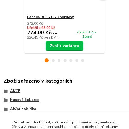
Běhoun BCF 7192B bordový
Nášlap na s
342,00 Kč
349,00 Kč
Ušetříte 68,00 Kč
Ušetříte 55,0
274,00 Kč
294,00 K
dodání do 5 -
/
bm
10dnů
226,45 Kč
bez DPH
242,98 Kč
be
Zvolit variantu
Zboží zařazeno v kategoriích
AKCE
Kusové koberce
Akční nabídka
BCF koberce
Pro základní funkčnost, zpříjemnění používání webu, analytické
účely a v případě udělení souhlasu také pro účely cílení reklamy
Akce na kusové kobece