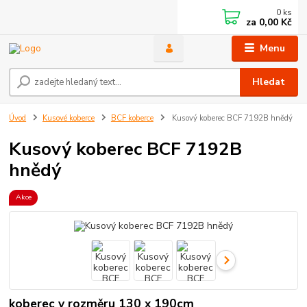
0
ks
za
0,00 Kč
Menu
Hledat
Úvod
Kusové koberce
BCF koberce
Kusový koberec BCF 7192B hnědý
Kusový koberec BCF 7192B
hnědý
Akce
koberec v rozměru 130 x 190cm