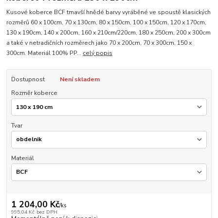
Kusové koberce BCF tmavší hnědé barvy vyráběné ve spoustě klasických
rozměrů 60 x 100cm, 70 x 130cm, 80 x 150cm, 100 x 150cm, 120 x 170cm,
130 x 190cm, 140 x 200cm, 160 x 210cm/220cm, 180 x 250cm, 200 x 300cm
a také v netradičních rozměrech jako 70 x 200cm, 70 x 300cm, 150 x
300cm. Materiál 100% PP...
celý popis
Dostupnost
Není skladem
Rozměr koberce
Tvar
Materiál
1 204,00 Kč
/
ks
995,04 Kč
bez DPH