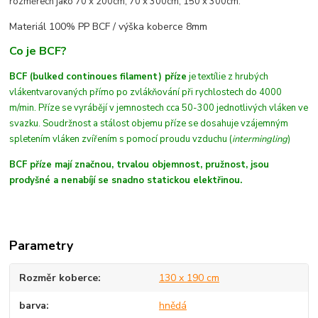
rozměrech jako 70 x 200cm, 70 x 300cm, 150 x 300cm.
Materiál 100% PP BCF /
výška koberce 8mm
Co je BCF?
BCF (bulked continoues filament) příze
je textílie z hrubých
vláken
tvarovaných
přímo po zvlákňování při rychlostech do 4000
m/min
. Příze se vyrábějí v jemnostech cca 50-300 jednotlivých vláken ve
svazku. Soudržnost a stálost objemu příze se dosahuje vzájemným
spletením vláken zvířením s pomocí proudu vzduchu (
intermingling
)
BCF příze mají značnou, trvalou objemnost, pružnost, jsou
prodyšné a nenabíjí se snadno statickou elektřinou.
Parametry
Rozměr koberce
130 x 190 cm
barva
hnědá