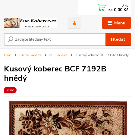
0
ks
za
0,00 Kč
Menu
Hledat
Úvod
Kusové koberce
BCF koberce
Kusový koberec BCF 7192B hnědý
Kusový koberec BCF 7192B
hnědý
Akce