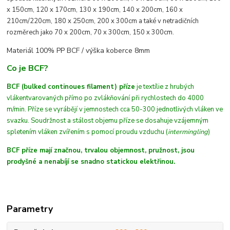
x 150cm, 120 x 170cm, 130 x 190cm, 140 x 200cm, 160 x
210cm/220cm, 180 x 250cm, 200 x 300cm a také v netradičních
rozměrech jako 70 x 200cm, 70 x 300cm, 150 x 300cm.
Materiál 100% PP BCF /
výška koberce 8mm
Co je BCF?
BCF (bulked continoues filament) příze
je textílie z hrubých
vláken
tvarovaných
přímo po zvlákňování při rychlostech do 4000
m/min
. Příze se vyrábějí v jemnostech cca 50-300 jednotlivých vláken ve
svazku. Soudržnost a stálost objemu příze se dosahuje vzájemným
spletením vláken zvířením s pomocí proudu vzduchu (
intermingling
)
BCF příze mají značnou, trvalou objemnost, pružnost, jsou
prodyšné a nenabíjí se snadno statickou elektřinou.
Parametry