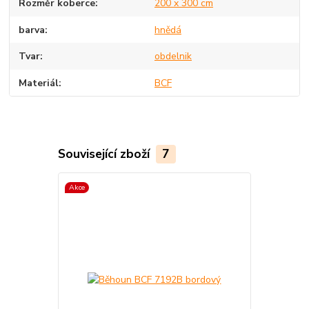
Rozměr koberce
200 x 300 cm
barva
hnědá
Tvar
obdelnik
Materiál
BCF
Související zboží
7
Akce