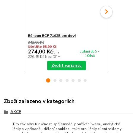
Běhoun BCF 7192B bordový
Nášlap na s
342,00 Kč
349,00 Kč
Ušetříte 68,00 Kč
Ušetříte 55,0
274,00 Kč
294,00 K
dodání do 5 -
/
bm
10dnů
226,45 Kč
bez DPH
242,98 Kč
be
Zvolit variantu
Zboží zařazeno v kategoriích
AKCE
Kusové koberce
Pro základní funkčnost, zpříjemnění používání webu, analytické
účely a v případě udělení souhlasu také pro účely cílení reklamy
Akční nabídka