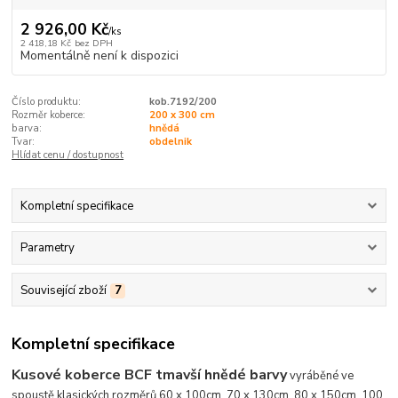
2 926,00 Kč
/
ks
2 418,18 Kč
bez DPH
Momentálně není k dispozici
Číslo produktu:
kob.7192/200
Rozměr koberce:
200 x 300 cm
barva:
hnědá
Tvar:
obdelnik
Hlídat cenu / dostupnost
Kompletní specifikace
Parametry
Související zboží
7
Kompletní specifikace
Kusové koberce BCF tmavší hnědé barvy
vyráběné ve
spoustě klasických rozměrů 60 x 100cm, 70 x 130cm, 80 x 150cm, 100