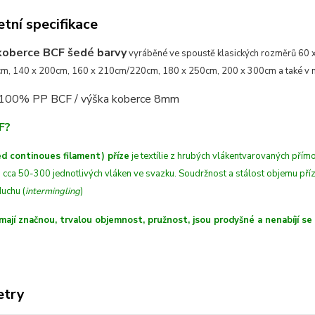
tní specifikace
koberce BCF šedé barvy
vyráběné ve spoustě klasických rozměrů 60 
m, 140 x 200cm, 160 x 210cm/220cm, 180 x 250cm, 200 x 300cm a také v n
 100% PP BCF /
výška koberce 8mm
F?
d continoues filament) příze
je textílie z hrubých
vláken
tvarovaných
přímo
 cca 50-300 jednotlivých vláken ve svazku. Soudržnost a stálost objemu př
uchu (
intermingling
)
mají značnou, trvalou objemnost, pružnost, jsou prodyšné a nenabíjí se
etry