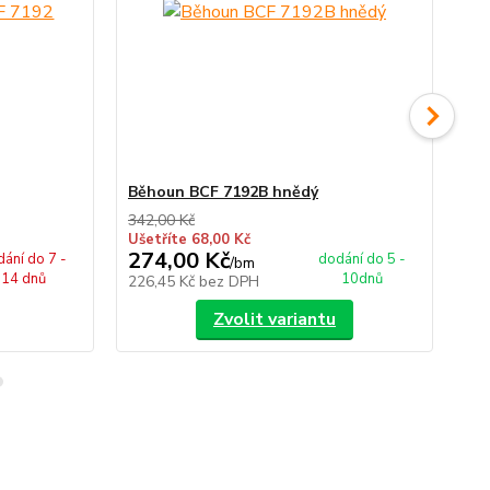
Běhoun BCF 7192B hnědý
Bě
342,00 Kč
342
Ušetříte 68,00 Kč
Uše
274,00 Kč
27
ání do 7 -
dodání do 5 -
/
bm
14 dnů
10dnů
226,45 Kč
bez DPH
22
Zvolit variantu