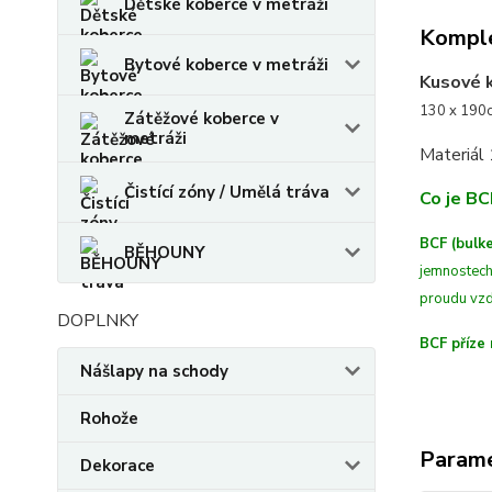
Dětské koberce v metráži
Komple
Bytové koberce v metráži
Kusové 
130 x 190c
Zátěžové koberce v
metráži
Materiál
Čistící zóny / Umělá tráva
Co je BC
BCF (bulke
BĚHOUNY
jemnostech
proudu vzd
DOPLNKY
BCF příze 
Nášlapy na schody
Rohože
Param
Dekorace