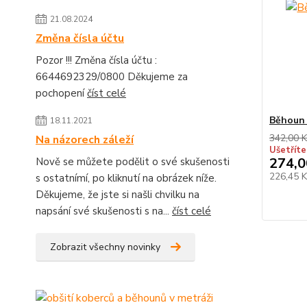
21.08.2024
Změna čísla účtu
Pozor !!! Změna čísla účtu :
6644692329/0800 Děkujeme za
pochopení
číst celé
Běhoun
18.11.2021
342,00 K
Na názorech záleží
Ušetříte
274,0
Nově se můžete podělit o své skušenosti
226,45 
s ostatnímí, po kliknutí na obrázek níže.
Děkujeme, že jste si našli chvilku na
napsání své skušenosti s na...
číst celé
Zobrazit všechny novinky