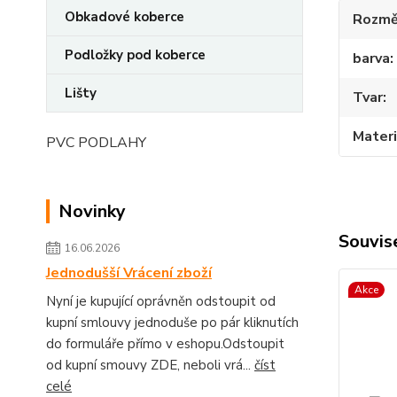
Obkadové koberce
Rozmě
Podložky pod koberce
barva
Lišty
Tvar
Materi
PVC PODLAHY
Novinky
Souvise
16.06.2026
Jednodušší Vrácení zboží
Akce
Nyní je kupující oprávněn odstoupit od
kupní smlouvy jednoduše po pár kliknutích
do formuláře přímo v eshopu.Odstoupit
od kupní smouvy ZDE, neboli vrá...
číst
celé