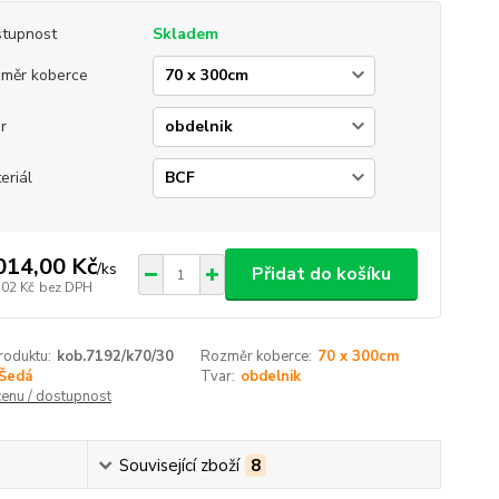
tupnost
Skladem
měr koberce
r
eriál
014,00 Kč
/
ks
Přidat do košíku
,02 Kč
bez DPH
roduktu:
kob.7192/k70/30
Rozměr koberce:
70 x 300cm
Šedá
Tvar:
obdelnik
cenu / dostupnost
Související zboží
8