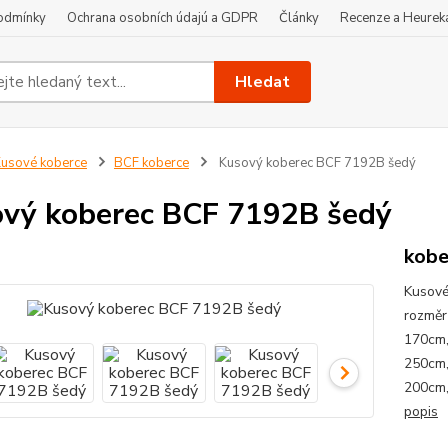
odmínky
Ochrana osobních údajú a GDPR
Články
Recenze a Heurek
Hledat
usové koberce
BCF koberce
Kusový koberec BCF 7192B šedý
vý koberec BCF 7192B šedý
kobe
Kusové
rozměr
170cm,
250cm,
200cm,
popis