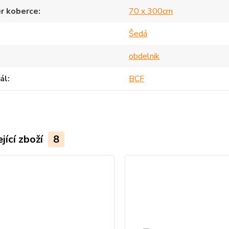
r koberce
70 x 300cm
Šedá
obdelnik
ál
BCF
jící zboží
8