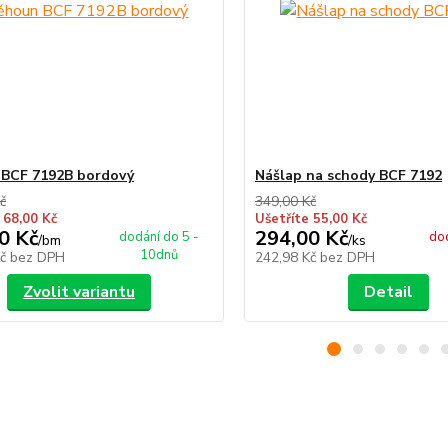
 BCF 7192B bordový
Nášlap na schody BCF 7192
č
349,00 Kč
 68,00 Kč
Ušetříte 55,00 Kč
0 Kč
294,00 Kč
dodání do 5 -
dod
/
bm
/
ks
10dnů
Kč
bez DPH
242,98 Kč
bez DPH
Zvolit variantu
Detail