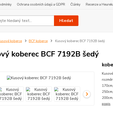
odmínky
Ochrana osobních údajú a GDPR
Články
Recenze a Heurek
Hledat
usové koberce
BCF koberce
Kusový koberec BCF 7192B šedý
vý koberec BCF 7192B šedý
kobe
Kusové
rozměr
170cm,
250cm,
200cm,
popis