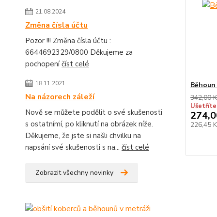
21.08.2024
Změna čísla účtu
Pozor !!! Změna čísla účtu :
6644692329/0800 Děkujeme za
pochopení
číst celé
18.11.2021
Běhoun
Na názorech záleží
342,00 K
Ušetříte
Nově se můžete podělit o své skušenosti
274,0
s ostatnímí, po kliknutí na obrázek níže.
226,45 
Děkujeme, že jste si našli chvilku na
napsání své skušenosti s na...
číst celé
Zobrazit všechny novinky