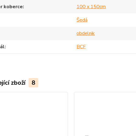
r koberce
100 x 150cm
Šedá
obdelnik
ál
BCF
jící zboží
8