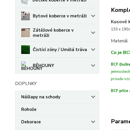
Dětské koberce v metráži
Komple
Bytové koberce v metráži
Kusové 
130 x 190c
Zátěžové koberce v
metráži
Materiál
Čistící zóny / Umělá tráva
Co je BC
BCF (bulke
BĚHOUNY
jemnostech
proudu vzd
DOPLNKY
BCF příze 
Nášlapy na schody
Rohože
Param
Dekorace