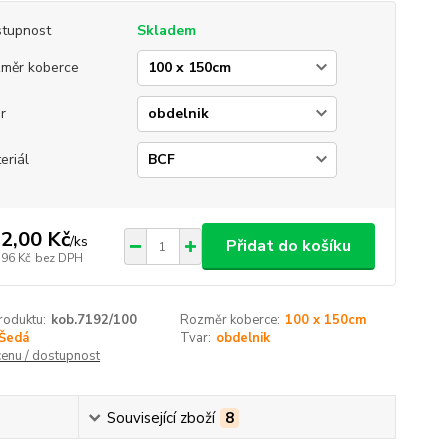
tupnost
Skladem
měr koberce
r
eriál
2,00 Kč
/
ks
Přidat do košíku
,96 Kč
bez DPH
roduktu:
kob.7192/100
Rozměr koberce:
100 x 150cm
Šedá
Tvar:
obdelnik
cenu / dostupnost
Související zboží
8