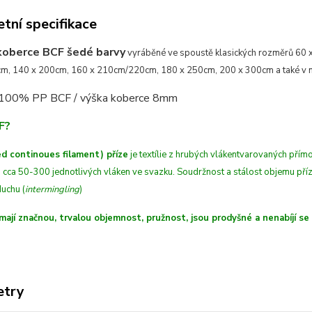
tní specifikace
koberce BCF šedé barvy
vyráběné ve spoustě klasických rozměrů 60 
m, 140 x 200cm, 160 x 210cm/220cm, 180 x 250cm, 200 x 300cm a také v n
 100% PP BCF /
výška koberce 8mm
F?
d continoues filament) příze
je textílie z hrubých
vláken
tvarovaných
přímo
 cca 50-300 jednotlivých vláken ve svazku. Soudržnost a stálost objemu př
uchu (
intermingling
)
mají značnou, trvalou objemnost, pružnost, jsou prodyšné a nenabíjí se
etry