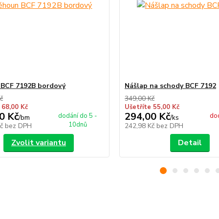
 BCF 7192B bordový
Nášlap na schody BCF 7192
č
349,00 Kč
 68,00 Kč
Ušetříte 55,00 Kč
0 Kč
294,00 Kč
dodání do 5 -
dod
/
bm
/
ks
10dnů
Kč
bez DPH
242,98 Kč
bez DPH
Zvolit variantu
Detail