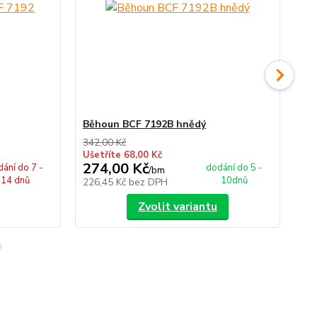
Běhoun BCF 7192B hnědý
Bě
342,00 Kč
342
Ušetříte 68,00 Kč
Uše
274,00 Kč
27
ání do 7 -
dodání do 5 -
/
bm
14 dnů
10dnů
226,45 Kč
bez DPH
22
Zvolit variantu