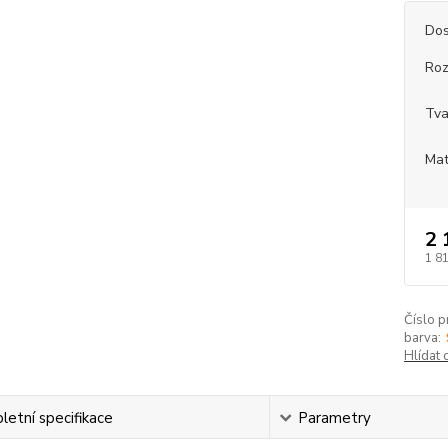
Dos
Roz
Tva
Mat
2 
1 8
Číslo p
barva:
Hlídat 
etní specifikace
Parametry