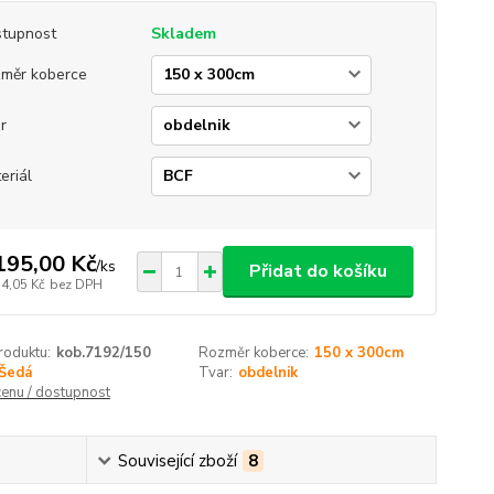
tupnost
Skladem
měr koberce
r
eriál
195,00 Kč
/
ks
Přidat do košíku
14,05 Kč
bez DPH
roduktu:
kob.7192/150
Rozměr koberce:
150 x 300cm
Šedá
Tvar:
obdelnik
cenu / dostupnost
Související zboží
8