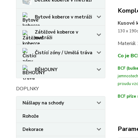
Dětské koberce v metráži
Komple
Bytové koberce v metráži
Kusové 
130 x 190c
Zátěžové koberce v
metráži
Materiál
Čistící zóny / Umělá tráva
Co je BC
BCF (bulke
BĚHOUNY
jemnostech
proudu vzd
DOPLNKY
BCF příze 
Nášlapy na schody
Rohože
Param
Dekorace