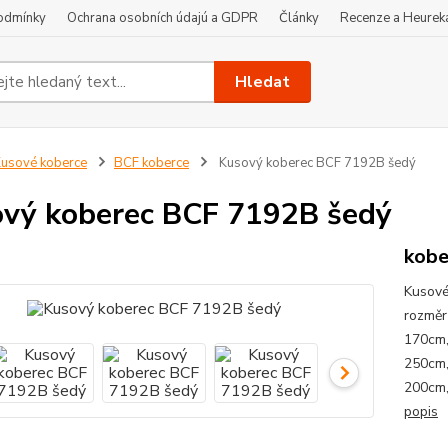
odmínky
Ochrana osobních údajú a GDPR
Články
Recenze a Heurek
Hledat
usové koberce
BCF koberce
Kusový koberec BCF 7192B šedý
vý koberec BCF 7192B šedý
kobe
Kusové
rozměr
170cm,
250cm,
200cm,
popis