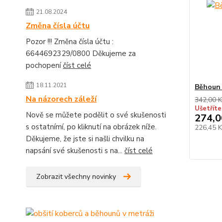
21.08.2024
Změna čísla účtu
Pozor !!! Změna čísla účtu :
6644692329/0800 Děkujeme za
pochopení
číst celé
18.11.2021
Běhoun
Na názorech záleží
342,00 K
Ušetříte
Nově se můžete podělit o své skušenosti
274,0
s ostatnímí, po kliknutí na obrázek níže.
226,45 
Děkujeme, že jste si našli chvilku na
napsání své skušenosti s na...
číst celé
Zobrazit všechny novinky