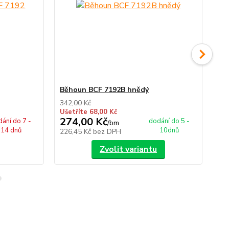
Běhoun BCF 7192B hnědý
Bě
342,00 Kč
342
Ušetříte 68,00 Kč
Uše
274,00 Kč
27
ání do 7 -
dodání do 5 -
/
bm
14 dnů
10dnů
226,45 Kč
bez DPH
22
Zvolit variantu