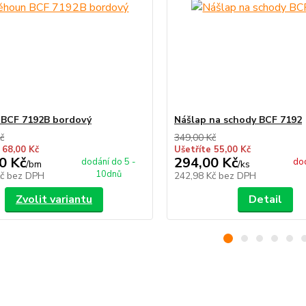
 BCF 7192B bordový
Nášlap na schody BCF 7192
č
349,00 Kč
 68,00 Kč
Ušetříte 55,00 Kč
0 Kč
294,00 Kč
dodání do 5 -
dod
/
bm
/
ks
10dnů
Kč
bez DPH
242,98 Kč
bez DPH
Zvolit variantu
Detail