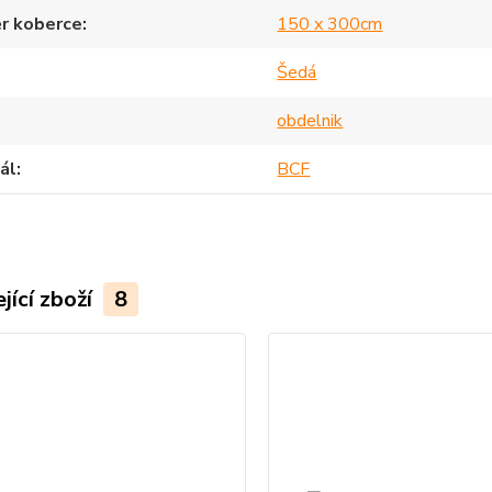
r koberce
150 x 300cm
Šedá
obdelnik
ál
BCF
jící zboží
8