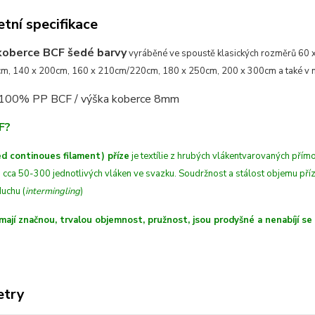
tní specifikace
koberce BCF šedé barvy
vyráběné ve spoustě klasických rozměrů 60 
m, 140 x 200cm, 160 x 210cm/220cm, 180 x 250cm, 200 x 300cm a také v n
 100% PP BCF /
výška koberce 8mm
F?
d continoues filament) příze
je textílie z hrubých
vláken
tvarovaných
přímo
 cca 50-300 jednotlivých vláken ve svazku. Soudržnost a stálost objemu př
uchu (
intermingling
)
mají značnou, trvalou objemnost, pružnost, jsou prodyšné a nenabíjí se
etry