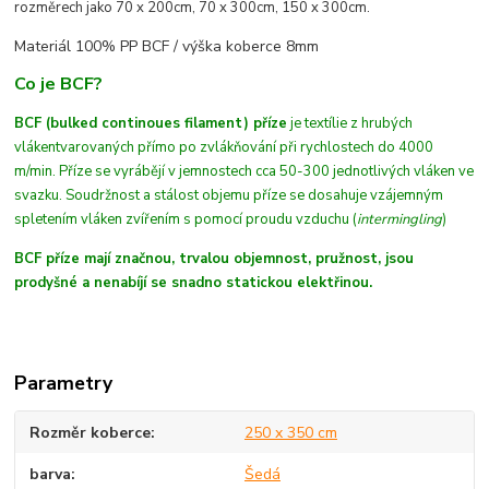
rozměrech jako 70 x 200cm, 70 x 300cm, 150 x 300cm.
Materiál 100% PP BCF /
výška koberce 8mm
Co je BCF?
BCF (bulked continoues filament) příze
je textílie z hrubých
vláken
tvarovaných
přímo po zvlákňování při rychlostech do 4000
m/min
. Příze se vyrábějí v jemnostech cca 50-300 jednotlivých vláken ve
svazku. Soudržnost a stálost objemu příze se dosahuje vzájemným
spletením vláken zvířením s pomocí proudu vzduchu (
intermingling
)
BCF příze mají značnou, trvalou objemnost, pružnost, jsou
prodyšné a nenabíjí se snadno statickou elektřinou.
Parametry
Rozměr koberce
250 x 350 cm
barva
Šedá