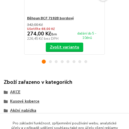
Běhoun BCF 7192B bordový
Nášlap na s
342,00 Kč
349,00 Kč
Ušetříte 68,00 Kč
Ušetříte 55,0
274,00 Kč
294,00 K
dodání do 5 -
/
bm
10dnů
226,45 Kč
bez DPH
242,98 Kč
be
Zvolit variantu
Zboží zařazeno v kategoriích
AKCE
Kusové koberce
Akční nabídka
BCF koberce
Pro základní funkčnost, zpříjemnění používání webu, analytické
účely a v případě udělení souhlasu také pro účely cílení reklamy
Akce na kusové kobece