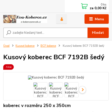
0
ks
za
0,00 Kč
Menu
Hledat
Úvod
Kusové koberce
BCF koberce
Kusový koberec BCF 7192B šedý
Kusový koberec BCF 7192B šedý
Akce
koberec v rozměru 250 x 350cm