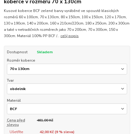
koberce v rozměru 70 x 130cm
Kusové koberce BCF zelené barvy vyráběné ve spoustě klasických
rozměrů 60 x 100cm, 70 x 130cm, 80 x 150cm, 100 x 150cm, 120 x 170cm,
130 x 190cm, 140 x 200cm, 160 x 210cm/220cm, 180 x 250cm, 200 x 300cm
a také v netradičních rozměrech jako 70 x 200cm, 70 x 300cm, 150 x
300cm. Materiál 100% PP BCF /...
celý popis
Dostupnost
Skladem
Rozměr koberce
Tvar
Materiál
Cena před
461,00 Kč
slevou
Ušetříte
42,00 Kč (
9
% sleva)