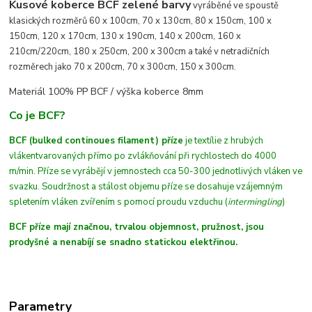
Kusové koberce BCF zelené barvy
vyráběné ve spoustě
klasických rozměrů 60 x 100cm, 70 x 130cm, 80 x 150cm, 100 x
150cm, 120 x 170cm, 130 x 190cm, 140 x 200cm, 160 x
210cm/220cm, 180 x 250cm, 200 x 300cm a také v netradičních
rozměrech jako 70 x 200cm, 70 x 300cm, 150 x 300cm.
Materiál 100% PP BCF /
výška koberce 8mm
Co je BCF?
BCF (bulked continoues filament) příze
je textílie z hrubých
vláken
tvarovaných
přímo po zvlákňování při rychlostech do 4000
m/min
. Příze se vyrábějí v jemnostech cca 50-300 jednotlivých vláken ve
svazku. Soudržnost a stálost objemu příze se dosahuje vzájemným
spletením vláken zvířením s pomocí proudu vzduchu (
intermingling
)
BCF příze mají značnou, trvalou objemnost, pružnost, jsou
prodyšné a nenabíjí se snadno statickou elektřinou.
Parametry