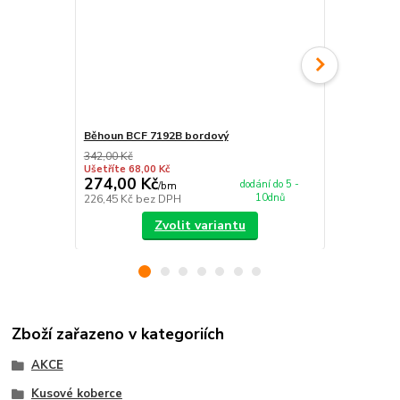
Běhoun BCF 7192B bordový
Nášlap na s
342,00 Kč
349,00 Kč
Ušetříte 68,00 Kč
Ušetříte 55,0
274,00 Kč
294,00 K
dodání do 5 -
/
bm
10dnů
226,45 Kč
bez DPH
242,98 Kč
be
Zvolit variantu
Zboží zařazeno v kategoriích
AKCE
Kusové koberce