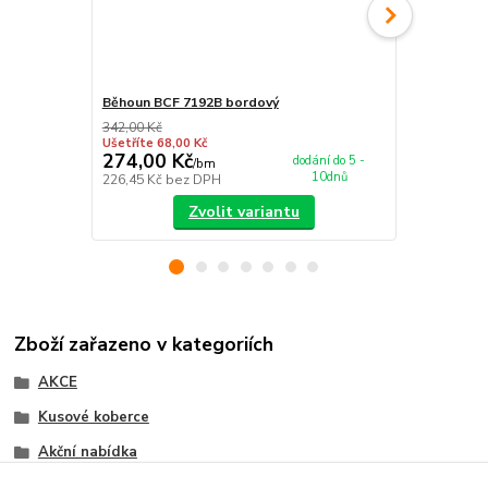
Běhoun BCF 7192B bordový
Nášlap na s
342,00 Kč
349,00 Kč
Ušetříte 68,00 Kč
Ušetříte 55,0
274,00 Kč
294,00 K
dodání do 5 -
/
bm
10dnů
226,45 Kč
bez DPH
242,98 Kč
be
Zvolit variantu
Zboží zařazeno v kategoriích
AKCE
Kusové koberce
Akční nabídka
BCF koberce