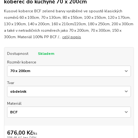
koberec do kuchyně 70 x 200cm
Kusové koberce BCF zelené barvy vyráběné ve spoustě klasických
rozměrů 60 x 100cm, 70 x 130cm, 80 x 150cm, 100 x 150cm, 120 x 170cm,
130 x 190cm, 140 x 200cm, 160 x 210cm/220cm, 180 x 250cm, 200 x 300cm
a také v netradičních rozměrech jako 70 x 200cm, 70 x 300cm, 150 x
300cm. Materiál 100% PP BCF /...
celý popis
Dostupnost
Skladem
Rozměr koberce
Tvar
Materiál
676,00 Kč
/
ks
558,68 Kč
bez DPH