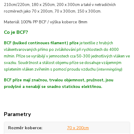
210cm/220cm, 180 x 250cm, 200 x 300cm a také v netradičních
rozměrech jako 70 x 200cm, 70 x 300cm, 150 x 300cm.
Materiál 100% PP BCF /
výška koberce 8mm
Co je BCF?
BCF (bulked continoues filament) příze
je textílie z hrubých
vláken
tvarovaných
přímo po zvlákňování při rychlostech do 4000
m/min
. Příze se vyrábějí v jemnostech cca 50-300 jednotlivých vláken ve
svazku. Soudržnost a stálost objemu příze se dosahuje vzájemným
spletením vláken zvířením s pomocí proudu vzduchu (
intermingling
)
BCF příze mají značnou, trvalou objemnost, pružnost, jsou
prodyšné a nenabíjí se snadno statickou elektřinou.
Parametry
Rozměr koberce
70 x 200cm