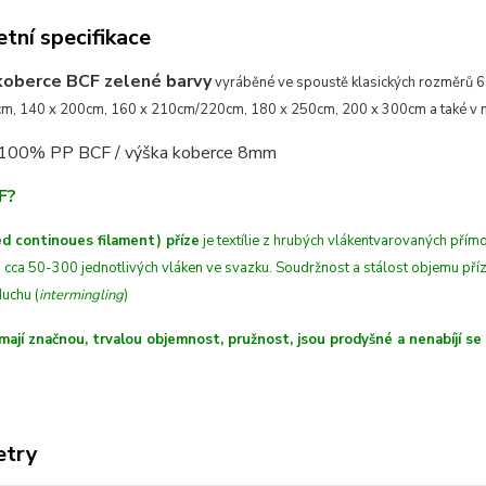
tní specifikace
koberce BCF zelené barvy
vyráběné ve spoustě klasických rozměrů 
m, 140 x 200cm, 160 x 210cm/220cm, 180 x 250cm, 200 x 300cm a také v n
 100% PP BCF /
výška koberce 8mm
F?
d continoues filament) příze
je textílie z hrubých
vláken
tvarovaných
přímo
 cca 50-300 jednotlivých vláken ve svazku. Soudržnost a stálost objemu př
uchu (
intermingling
)
mají značnou, trvalou objemnost, pružnost, jsou prodyšné a nenabíjí se
etry