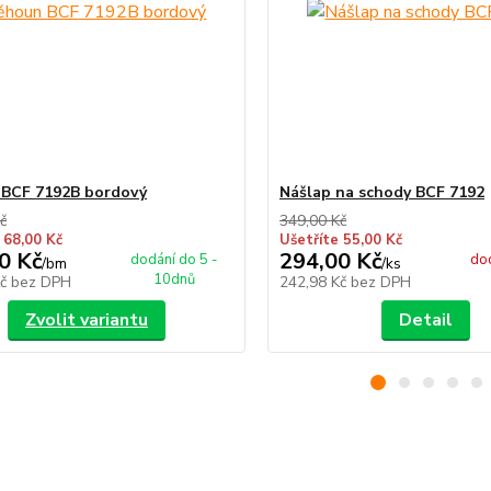
 BCF 7192B bordový
Nášlap na schody BCF 7192
č
349,00 Kč
 68,00 Kč
Ušetříte 55,00 Kč
0 Kč
294,00 Kč
dodání do 5 -
dod
/
bm
/
ks
10dnů
Kč
bez DPH
242,98 Kč
bez DPH
Zvolit variantu
Detail