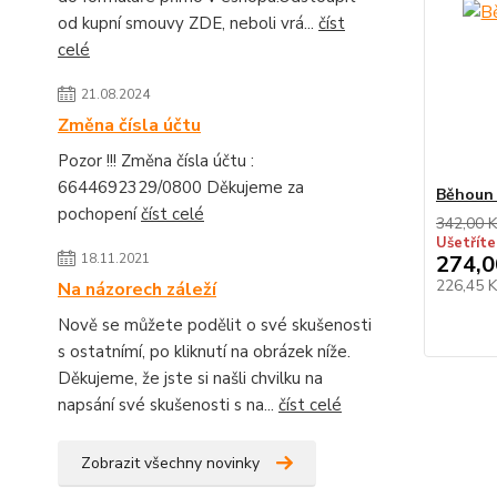
od kupní smouvy ZDE, neboli vrá...
číst
celé
21.08.2024
Změna čísla účtu
Pozor !!! Změna čísla účtu :
6644692329/0800 Děkujeme za
Běhoun
pochopení
číst celé
342,00 K
Ušetříte
18.11.2021
274,0
226,45 
Na názorech záleží
Nově se můžete podělit o své skušenosti
s ostatnímí, po kliknutí na obrázek níže.
Děkujeme, že jste si našli chvilku na
napsání své skušenosti s na...
číst celé
Zobrazit všechny novinky