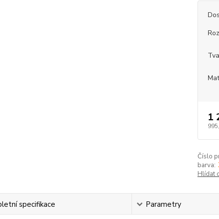
Dos
Roz
Tva
Mat
1 
995
Číslo p
barva:
Hlídat 
etní specifikace
Parametry