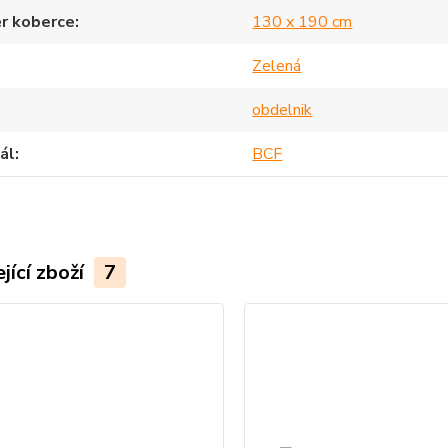
r koberce
130 x 190 cm
Zelená
obdelnik
ál
BCF
jící zboží
7