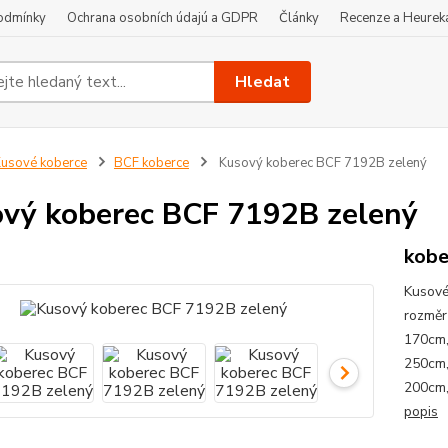
odmínky
Ochrana osobních údajú a GDPR
Články
Recenze a Heurek
Hledat
usové koberce
BCF koberce
Kusový koberec BCF 7192B zelený
vý koberec BCF 7192B zelený
kobe
Kusové
rozměr
170cm,
250cm,
200cm,
popis