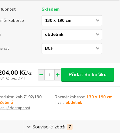
tupnost
Skladem
měr koberce
r
eriál
204,00 Kč
/
ks
Přidat do košíku
,04 Kč
bez DPH
roduktu:
kob.7192/130
Rozměr koberce:
130 x 190 cm
Zelená
Tvar:
obdelnik
cenu / dostupnost
Související zboží
7