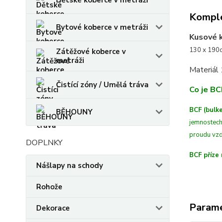
Dětské koberce v metráži
Komple
Bytové koberce v metráži
Kusové 
130 x 190c
Zátěžové koberce v
metráži
Materiál
Čistící zóny / Umělá tráva
Co je BC
BCF (bulke
BĚHOUNY
jemnostech
proudu vzd
DOPLNKY
BCF příze 
Nášlapy na schody
Rohože
Param
Dekorace