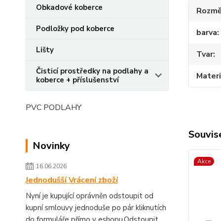
Obkadové koberce
Rozmě
Podložky pod koberce
barva
Lišty
Tvar
Čisticí prostředky na podlahy a
Materi
koberce + příslušenství
PVC PODLAHY
Souvise
Novinky
Akce
16.06.2026
Jednodušší Vrácení zboží
Nyní je kupující oprávněn odstoupit od
kupní smlouvy jednoduše po pár kliknutích
do formuláře přímo v eshopu.Odstoupit