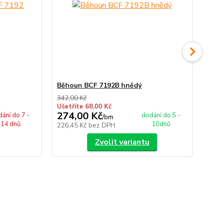
Běhoun BCF 7192B hnědý
Bě
342,00 Kč
342
Ušetříte 68,00 Kč
Uše
274,00 Kč
27
ání do 7 -
dodání do 5 -
/
bm
14 dnů
10dnů
226,45 Kč
bez DPH
22
Zvolit variantu