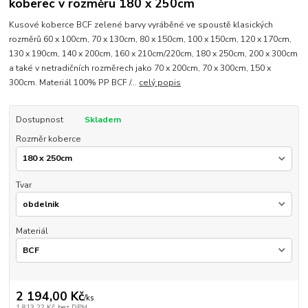
koberec v rozměru 180 x 250cm
Kusové koberce BCF zelené barvy vyráběné ve spoustě klasických
rozměrů 60 x 100cm, 70 x 130cm, 80 x 150cm, 100 x 150cm, 120 x 170cm,
130 x 190cm, 140 x 200cm, 160 x 210cm/220cm, 180 x 250cm, 200 x 300cm
a také v netradičních rozměrech jako 70 x 200cm, 70 x 300cm, 150 x
300cm. Materiál 100% PP BCF /...
celý popis
Dostupnost
Skladem
Rozměr koberce
Tvar
Materiál
2 194,00 Kč
/
ks
1 813,22 Kč
bez DPH