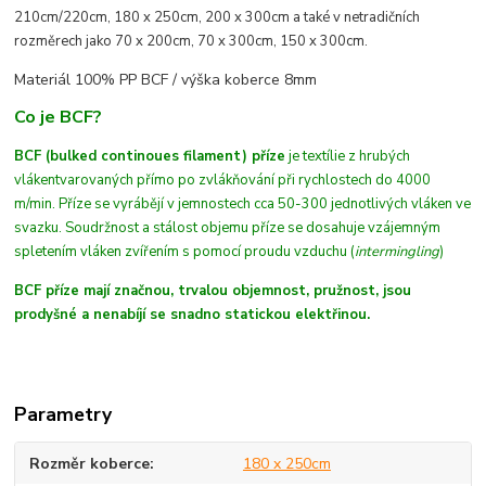
210cm/220cm, 180 x 250cm, 200 x 300cm a také v netradičních
rozměrech jako 70 x 200cm, 70 x 300cm, 150 x 300cm.
Materiál 100% PP BCF /
výška koberce 8mm
Co je BCF?
BCF (bulked continoues filament) příze
je textílie z hrubých
vláken
tvarovaných
přímo po zvlákňování při rychlostech do 4000
m/min
. Příze se vyrábějí v jemnostech cca 50-300 jednotlivých vláken ve
svazku. Soudržnost a stálost objemu příze se dosahuje vzájemným
spletením vláken zvířením s pomocí proudu vzduchu (
intermingling
)
BCF příze mají značnou, trvalou objemnost, pružnost, jsou
prodyšné a nenabíjí se snadno statickou elektřinou.
Parametry
Rozměr koberce
180 x 250cm