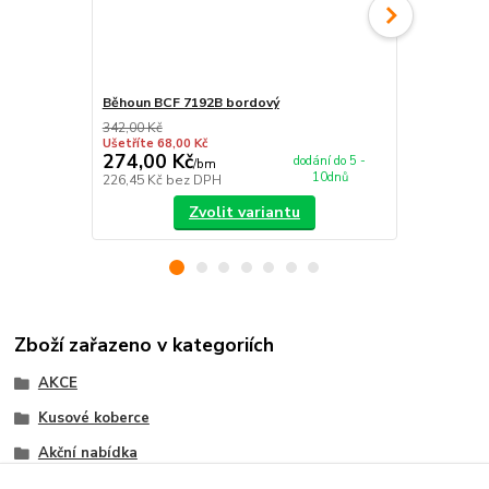
Běhoun BCF 7192B bordový
Nášlap na s
342,00 Kč
349,00 Kč
Ušetříte 68,00 Kč
Ušetříte 55,0
274,00 Kč
294,00 K
dodání do 5 -
/
bm
10dnů
226,45 Kč
bez DPH
242,98 Kč
be
Zvolit variantu
Zboží zařazeno v kategoriích
AKCE
Kusové koberce
Akční nabídka
BCF koberce