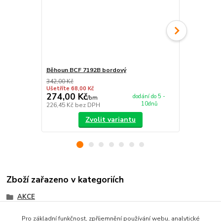
Běhoun BCF 7192B bordový
Nášlap na s
342,00 Kč
349,00 Kč
Ušetříte 68,00 Kč
Ušetříte 55,0
274,00 Kč
294,00 K
dodání do 5 -
/
bm
10dnů
226,45 Kč
bez DPH
242,98 Kč
be
Zvolit variantu
Zboží zařazeno v kategoriích
AKCE
Kusové koberce
Pro základní funkčnost, zpříjemnění používání webu, analytické