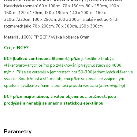
klasických rozměrů 60 x 100cm, 70 x 130cm, 80 x 150cm, 100 x
150cm, 120 x 170cm, 130 x 190cm, 140 x 200cm, 160 x
210cm/220cm, 180 x 250cm, 200 x 300cm a také v netradičních
rozměrech jako 70 x 200cm, 70 x 300cm, 150 x 300cm.
Materiál 100% PP BCF /
výška koberce 8mm
Co je BCF?
BCF (bulked continoues filament) příze
je textílie z hrubých
vláken
tvarovaných
přímo po zvlákňování při rychlostech do 4000
m/min
. Příze se vyrábějí v jemnostech cca 50-300 jednotlivých vláken ve
svazku. Soudržnost a stálost objemu příze se dosahuje vzájemným
spletením vláken zvířením s pomocí proudu vzduchu (
intermingling
)
BCF příze mají značnou, trvalou objemnost, pružnost, jsou
prodyšné a nenabíjí se snadno statickou elektřinou.
Parametry