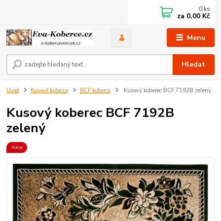
0
ks
za
0,00 Kč
Menu
Hledat
Úvod
Kusové koberce
BCF koberce
Kusový koberec BCF 7192B zelený
Kusový koberec BCF 7192B
zelený
Akce