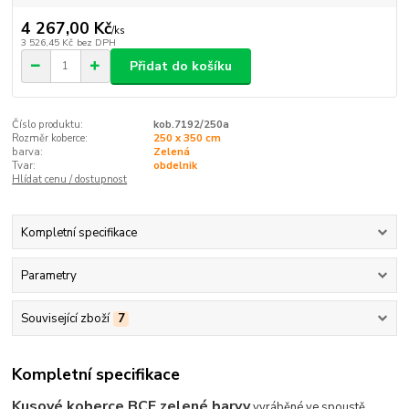
4 267,00 Kč
/
ks
3 526,45 Kč
bez DPH
Přidat do košíku
Číslo produktu:
kob.7192/250a
Rozměr koberce:
250 x 350 cm
barva:
Zelená
Tvar:
obdelnik
Hlídat cenu / dostupnost
Kompletní specifikace
Parametry
Související zboží
7
Kompletní specifikace
Kusové koberce BCF zelené barvy
vyráběné ve spoustě