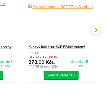
červený
Kusový koberec BCF F744A zelený
Bě
398,00 Kč
342
Ušetříte 120,00 Kč
Uše
278,00 Kč
27
ání do 5 -
dodání do 5 -
/
ks
10dnů
10dnů
229,75 Kč
bez DPH
22
Zvolit variantu