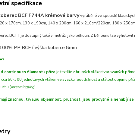
tní specifikace
koberec BCF F744A krémové barvy
vyráběné ve spoustě klasickýc
20 x 170cm, 130 x 190cm, 140 x 200cm, 160 x 210cm/220cm, 180 x 250cm, 
erec BCF F je dostupný také v metráži jako běhoun. Z běhounu lze vyhotovit
 100% PP BCF /
výška koberce 8mm
F?
d continoues filament) příze
je textílie z hrubých
vláken
tvarovaných
přímo
 cca 50-300 jednotlivých vláken ve svazku. Soudržnost a stálost objemu př
uchu (
intermingling
)
mají značnou, trvalou objemnost, pružnost, jsou prodyšné a nenabíjí se
etry