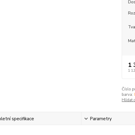
Dos
Roz
Tva
Mat
1 
1 1
Číslo p
barva:
Hlídat 
etní specifikace
Parametry