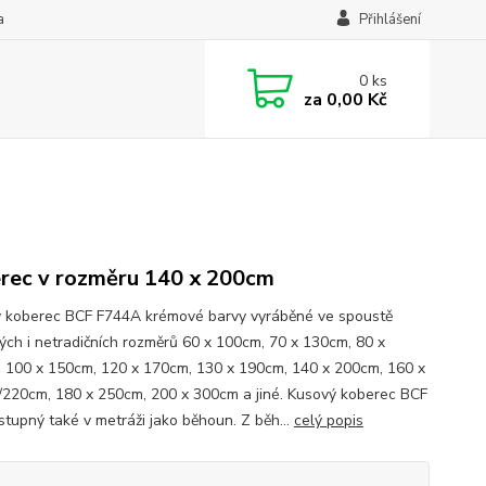
a
Přihlášení
0
ks
za
0,00 Kč
rec v rozměru 140 x 200cm
 koberec BCF F744A krémové barvy vyráběné ve spoustě
kých i netradičních rozměrů 60 x 100cm, 70 x 130cm, 80 x
 100 x 150cm, 120 x 170cm, 130 x 190cm, 140 x 200cm, 160 x
220cm, 180 x 250cm, 200 x 300cm a jiné. Kusový koberec BCF
ostupný také v metráži jako běhoun. Z běh...
celý popis