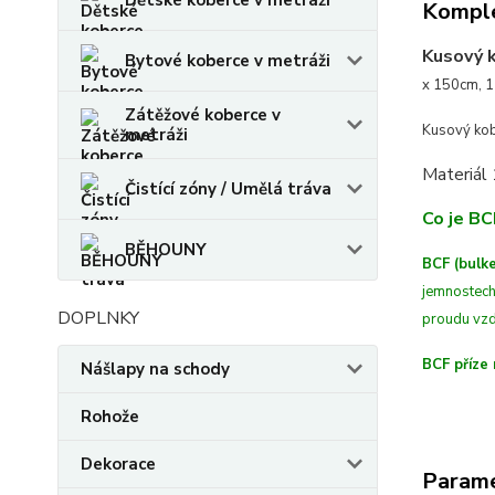
Dětské koberce v metráži
Komple
Kusový 
Bytové koberce v metráži
x 150cm, 1
Zátěžové koberce v
Kusový kob
metráži
Materiál
Čistící zóny / Umělá tráva
Co je BC
BĚHOUNY
BCF (bulke
jemnostech
DOPLNKY
proudu vzd
BCF příze 
Nášlapy na schody
Rohože
Dekorace
Param