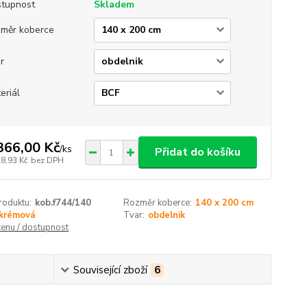
tupnost
Skladem
měr koberce
r
eriál
366,00 Kč
/
ks
Přidat do košíku
28,93 Kč
bez DPH
roduktu:
kob.f744/140
Rozměr koberce:
140 x 200 cm
krémová
Tvar:
obdelnik
cenu / dostupnost
Související zboží
6