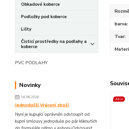
Obkadové koberce
Rozmě
Podložky pod koberce
barva
Lišty
Tvar
Čisticí prostředky na podlahy a
koberce
Materi
PVC PODLAHY
Souvise
Novinky
16.06.2026
Akce
Jednodušší Vrácení zboží
Nyní je kupující oprávněn odstoupit od
kupní smlouvy jednoduše po pár kliknutích
do formuláře přímo v eshopu.Odstoupit