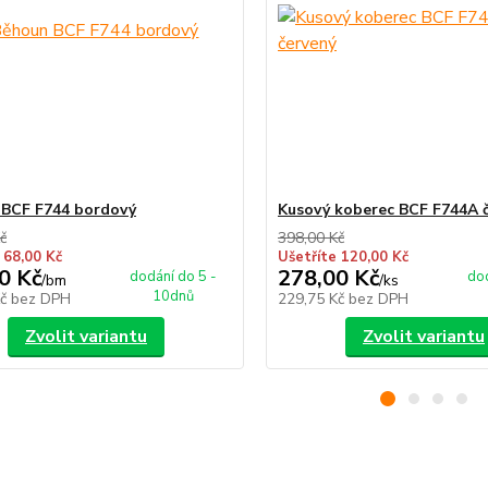
BCF F744 bordový
Kusový koberec BCF F744A 
č
398,00 Kč
 68,00 Kč
Ušetříte 120,00 Kč
0 Kč
278,00 Kč
dodání do 5 -
dod
/
bm
/
ks
10dnů
Kč
bez DPH
229,75 Kč
bez DPH
Zvolit variantu
Zvolit variantu