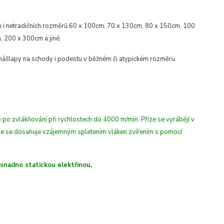
h
i netradičních
rozměrů 60 x 100cm, 70 x 130cm, 80 x 150cm, 100
200 x 300cm a jiné.
 nášlapy na schody i podestu v běžném či atypickém rozměru.
 po zvlákňování při rychlostech do 4000 m/min
. Příze se vyrábějí v
íze se dosahuje vzájemným spletením vláken zvířením s pomocí
 snadno statickou elektřinou.