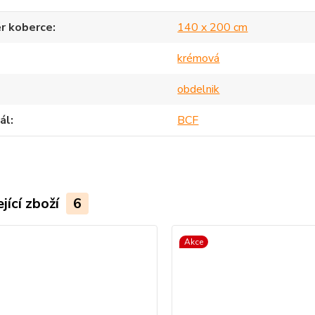
r koberce
140 x 200 cm
krémová
obdelnik
ál
BCF
jící zboží
6
Akce