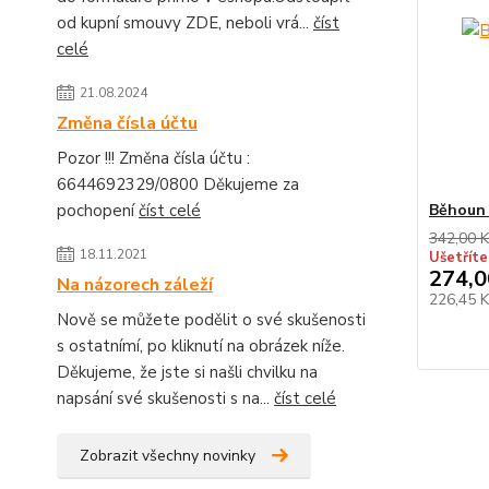
od kupní smouvy ZDE, neboli vrá...
číst
celé
21.08.2024
Změna čísla účtu
Pozor !!! Změna čísla účtu :
6644692329/0800 Děkujeme za
pochopení
číst celé
Běhoun 
342,00 K
18.11.2021
Ušetříte
274,0
Na názorech záleží
226,45 
Nově se můžete podělit o své skušenosti
s ostatnímí, po kliknutí na obrázek níže.
Děkujeme, že jste si našli chvilku na
napsání své skušenosti s na...
číst celé
Zobrazit všechny novinky