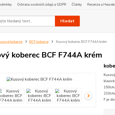
odmínky
Ochrana osobních údajú a GDPR
Články
Recenze a Heurek
Hledat
usové koberce
BCF koberce
Kusový koberec BCF F744A krém
vý koberec BCF F744A krém
kobe
Kusový
klasic
150cm,
210cm/
F je d