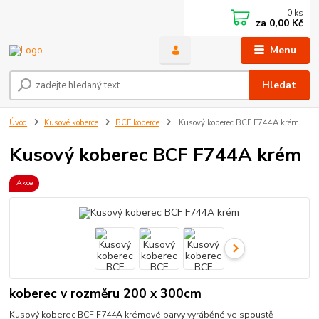
0
ks
za
0,00 Kč
Menu
Hledat
Úvod
Kusové koberce
BCF koberce
Kusový koberec BCF F744A krém
Kusový koberec BCF F744A krém
Akce
koberec v rozměru 200 x 300cm
Kusový koberec BCF F744A krémové barvy vyráběné ve spoustě