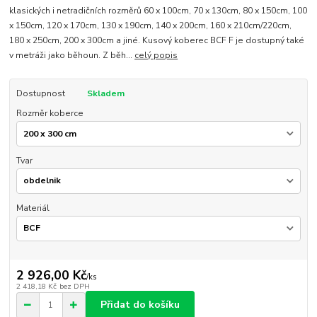
klasických i netradičních rozměrů 60 x 100cm, 70 x 130cm, 80 x 150cm, 100
x 150cm, 120 x 170cm, 130 x 190cm, 140 x 200cm, 160 x 210cm/220cm,
180 x 250cm, 200 x 300cm a jiné. Kusový koberec BCF F je dostupný také
v metráži jako běhoun. Z běh...
celý popis
Dostupnost
Skladem
Rozměr koberce
Tvar
Materiál
2 926,00 Kč
/
ks
2 418,18 Kč
bez DPH
Přidat do košíku