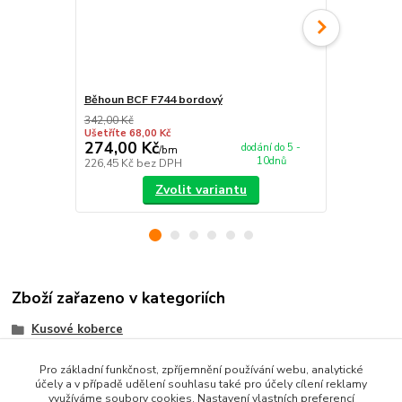
Běhoun BCF F744 bordový
Kusový kobe
342,00 Kč
398,00 Kč
Ušetříte 68,00 Kč
Ušetříte 120
274,00 Kč
278,00 K
dodání do 5 -
/
bm
10dnů
226,45 Kč
bez DPH
229,75 Kč
be
Zvolit variantu
Zboží zařazeno v kategoriích
Kusové koberce
Orientální koberce
Pro základní funkčnost, zpříjemnění používání webu, analytické
účely a v případě udělení souhlasu také pro účely cílení reklamy
BCF koberce
využíváme soubory cookies. Nastavení vlastních preferencí