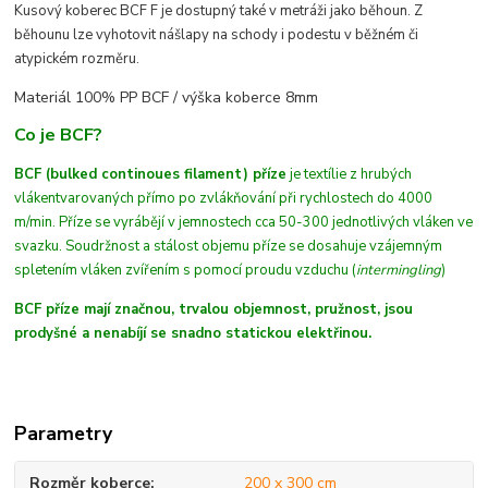
Kusový koberec BCF F je dostupný také v metráži jako běhoun. Z
běhounu lze vyhotovit nášlapy na schody i podestu v běžném či
atypickém rozměru.
Materiál 100% PP BCF /
výška koberce 8mm
Co je BCF?
BCF (bulked continoues filament) příze
je textílie z hrubých
vláken
tvarovaných
přímo po zvlákňování při rychlostech do 4000
m/min
. Příze se vyrábějí v jemnostech cca 50-300 jednotlivých vláken ve
svazku. Soudržnost a stálost objemu příze se dosahuje vzájemným
spletením vláken zvířením s pomocí proudu vzduchu (
intermingling
)
BCF příze mají značnou, trvalou objemnost, pružnost, jsou
prodyšné a nenabíjí se snadno statickou elektřinou.
Parametry
Rozměr koberce
200 x 300 cm