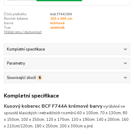
Číslo produktu:
kob.f744/200
Rozměr koberce:
200 x 300 cm
barva:
krémová
Tvar:
obdelnik
Hlídat cenu / dostupnost
Kompletní specifikace
Parametry
Související zboží
6
Kompletní specifikace
Kusový koberec BCF F744A krémové barvy
vyráběné ve
spoustě klasických
i netradičních
rozměrů 60 x 100cm, 70 x 130cm, 80
x 150cm, 100 x 150cm, 120 x 170cm, 130 x 190cm, 140 x 200cm, 160
x 210cm/220cm, 180 x 250cm, 200 x 300cm a jiné.