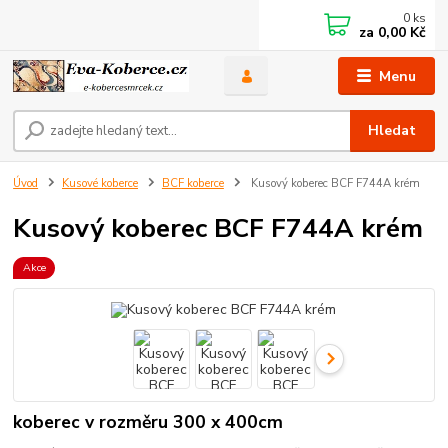
0
ks
za
0,00 Kč
Menu
Hledat
Úvod
Kusové koberce
BCF koberce
Kusový koberec BCF F744A krém
Kusový koberec BCF F744A krém
Akce
koberec v rozměru 300 x 400cm