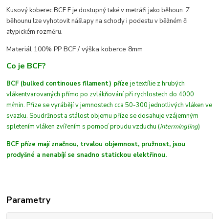
Kusový koberec BCF F je dostupný také v metráži jako běhoun. Z
běhounu lze vyhotovit nášlapy na schody i podestu v běžném či
atypickém rozměru.
Materiál 100% PP BCF /
výška koberce 8mm
Co je BCF?
BCF (bulked continoues filament) příze
je textílie z hrubých
vláken
tvarovaných
přímo po zvlákňování při rychlostech do 4000
m/min
. Příze se vyrábějí v jemnostech cca 50-300 jednotlivých vláken ve
svazku. Soudržnost a stálost objemu příze se dosahuje vzájemným
spletením vláken zvířením s pomocí proudu vzduchu (
intermingling
)
BCF příze mají značnou, trvalou objemnost, pružnost, jsou
prodyšné a nenabíjí se snadno statickou elektřinou.
Parametry