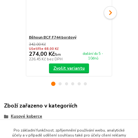
Běhoun BCF F744 bordový
Kusový kobe
342,00 Kč
398,00 Kč
Ušetříte 68,00 Kč
Ušetříte 120
274,00 Kč
278,00 K
dodání do 5 -
/
bm
10dnů
226,45 Kč
bez DPH
229,75 Kč
be
Zvolit variantu
Zboží zařazeno v kategoriích
Kusové koberce
Orientální koberce
Pro základní funkčnost, zpříjemnění používání webu, analytické
účely a v případě udělení souhlasu také pro účely cílení reklamy
BCF koberce