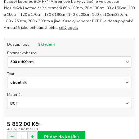
Kusový koberec BCF F744A krémové barvy vyráběné ve spoustě
klasických i netradičních rozměrů 60 x 100cm, 70 x 130cm, 80 x 150cm, 100
x 150cm, 120 x 170cm, 130 x 190cm, 140 x 200cm, 160 x 210cm/220cm,
180 x 250cm, 200 x 300cm a jiné. Kusový koberec BCF F je dostupný také
v metráži jako běhoun. Z běh...
celý popis
Dostupnost
Skladem
Rozměr koberce
Tvar
Materiál
5 852,00 Kč
/
ks
4 836,36 Kč
bez DPH
Přidat do košíku