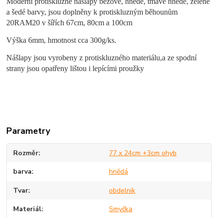
Moderní protiskluzné nášlapy béžové, hnědé, tmavě hnědé, zelené
a šedé barvy, jsou doplněny k protiskluzným běhounům
20RAM20 v šířích 67cm, 80cm a 100cm
Výška 6mm, hmotnost cca 300g/ks.
Nášlapy jsou
vyrobeny z protiskluzného materiálu,a
ze spodní
strany jsou opatřeny lištou i lepícími proužky
Parametry
Rozměr
77 x 24cm +3cm ohyb
barva
hnědá
Tvar
obdelnik
Materiál
Smyčka