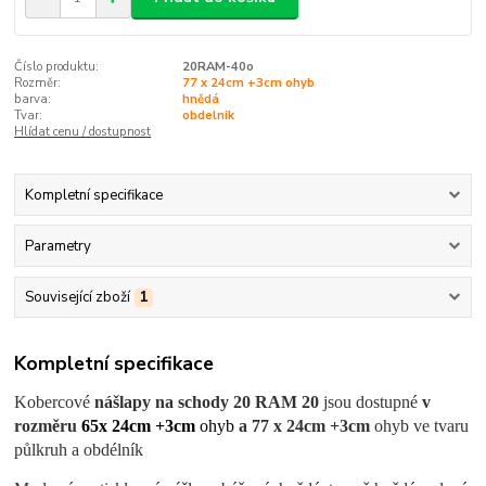
Číslo produktu:
20RAM-40o
Rozměr:
77 x 24cm +3cm ohyb
barva:
hnědá
Tvar:
obdelnik
Hlídat cenu / dostupnost
Kompletní specifikace
Parametry
Související zboží
1
Kompletní specifikace
Kobercové
nášlapy na schody 20 RAM 20
jsou dostupné
v
rozměru
65x 24cm +3cm
ohyb
a 77 x 24cm +3cm
ohyb ve tvaru
půlkruh a obdélník