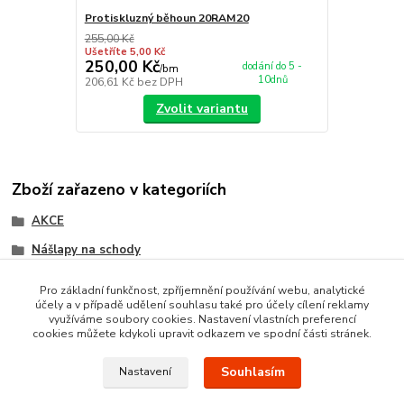
Protiskluzný běhoun 20RAM20
255,00 Kč
Ušetříte 5,00 Kč
250,00 Kč
dodání do 5 -
/
bm
10dnů
206,61 Kč
bez DPH
Zvolit variantu
Zboží zařazeno v kategoriích
AKCE
Nášlapy na schody
Akční nabídka
Pro základní funkčnost, zpříjemnění používání webu, analytické
účely a v případě udělení souhlasu také pro účely cílení reklamy
Schodišťové koberce
využíváme soubory cookies. Nastavení vlastních preferencí
cookies můžete kdykoli upravit odkazem ve spodní části stránek.
Souhlasím
Nastavení