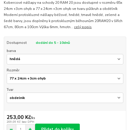
Kobercové nášlapy na schody 20 RAM 20 jsou dostupné v rozměru 65x
24cm +3cm ohyb a 77 x 24cm +3cm ohyb ve tvaru půlkruh a obdélník
Moderní protiskluzné nášlapy béžové, hnědé, tmavě hnědé, zelené a
šedé barvy, jsou doplněny k protiskluzným běhounům 20RAM20 v šířích
67cm, 80cm a 100cm Výška 6mm, hmotn...
celý popis
Dostupnost
dodání do 5 - 10dnů
barva
Rozměr
Tvar
253,00 Kč
/
ks
209,09 Kč
bez DPH
Přidat do košíku