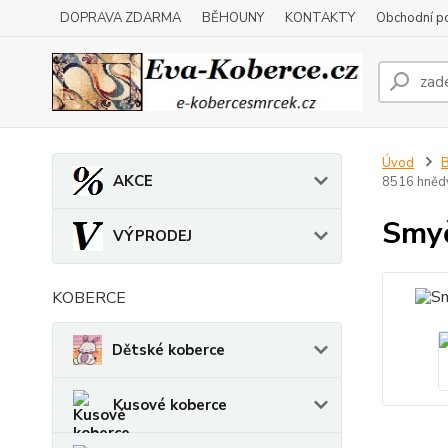
DOPRAVA ZDARMA
BĚHOUNY
KONTAKTY
Obchodní p
Úvod
B
AKCE
8516 hněd
Smyč
VÝPRODEJ
KOBERCE
Dětské koberce
Kusové koberce