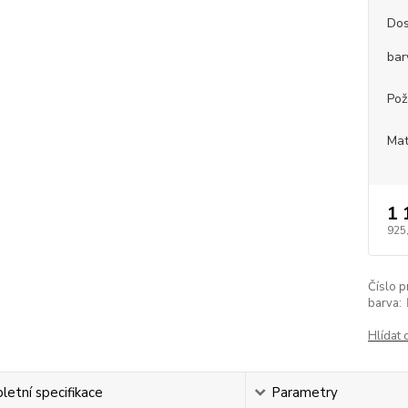
Dos
bar
Pož
Mat
1 
925
Číslo p
barva:
Hlídat 
etní specifikace
Parametry