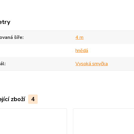
etry
vaná šíře
4 m
hnědá
ál
Vysoká smyčka
jící zboží
4