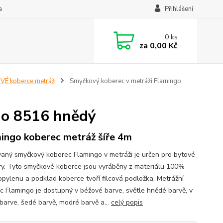
a
Přihlášení
0
ks
za
0,00 Kč
É koberce metráž
Smyčkový koberec v metráži Flamingo
go 8516 hnědý
ingo koberec metráž šíře 4m
vaný smyčkový koberec Flamingo v metráži je určen pro bytové
ry. Tyto smyčkové koberce jsou vyráběny z materiálu 100%
opylenu a podklad koberce tvoří filcová podložka. Metrážní
c Flamingo je dostupný v béžové barve, světle hnědé barvě, v
barve, šedé barvě, modré barvě a...
celý popis