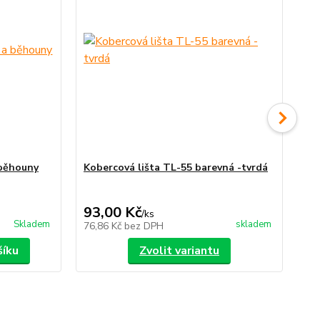
 běhouny
Kobercová lišta TL-55 barevná -tvrdá
Ko
35,
Uše
93,00 Kč
30
/
ks
Skladem
skladem
76,86 Kč
bez DPH
24
šíku
Zvolit variantu