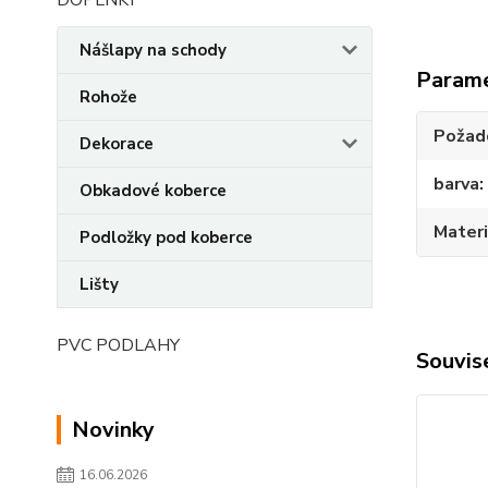
DOPLNKY
Nášlapy na schody
Param
Rohože
Požado
Dekorace
barva
Obkadové koberce
Materi
Podložky pod koberce
Lišty
PVC PODLAHY
Souvise
Novinky
16.06.2026