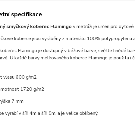
tní specifikace
aný smyčkový koberec Flamingo
v metráži je určen pro bytové 
čkové koberce jsou vyráběny z materiálu 100% polypropylenu a 
koberec Flamingo je dostupný v béžové barve, světle hnědé barv
rvě. U každé barvy melírovaného koberce Flamingo je použita i 
 vlasu 600 g/m2
hmotnost 1720 g/m2
výška 7 mm
 vyrábí v šíři 4m a šíři 5m, a je velice oblíbený.