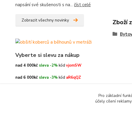
napsání své skušenosti s na...
číst celé
Zobrazit všechny novinky
Zboží 
Bytov
Vyberte si slevu za nákup
nad 4 000kč
sleva -2%
kód
vjomSW
nad 6 000kč
sleva -3%
kód
aR6qQZ
nad 8 000kč
sleva -4%
kód
oe3h9c
Pro základní funk
účely cílení reklam