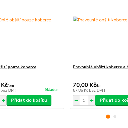
šití pouze koberce
Pravouhlé obšití koberce a
 Kč
70,00 Kč
/
bm
/
bm
Skladem
č
bez DPH
57,85 Kč
bez DPH
Přidat do košíku
Přidat do ko