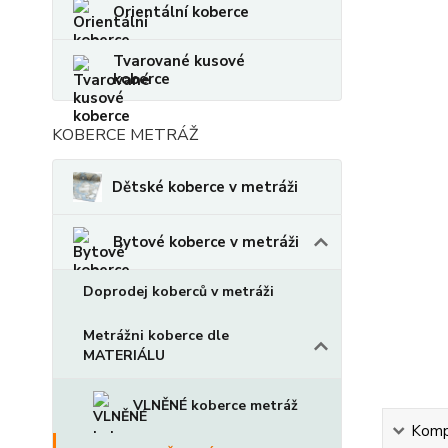
Orientální koberce
Tvarované kusové
koberce
KOBERCE METRÁŽ
Dětské koberce v metráži
Bytové koberce v metráži
Doprodej koberců v metráži
Metrážni koberce dle
MATERIÁLU
VLNĚNÉ koberce metráž
Kompl