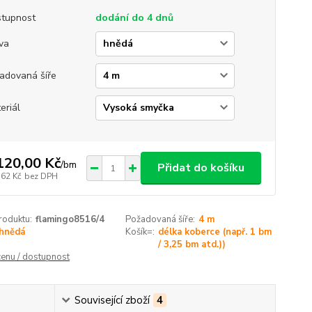
tupnost
dodání do 4 dnů
va
adovaná šíře
eriál
120,00 Kč
/
bm
Přidat do košíku
,62 Kč
bez DPH
roduktu:
flamingo8516/4
Požadovaná šíře:
4 m
hnědá
Košík=:
délka koberce (např. 1 bm
/ 3,25 bm atd.))
cenu / dostupnost
Související zboží
4