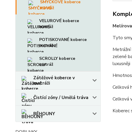
SMYČKOVÉ koberce
metráž
Komple
VELUROVÉ koberce
Melírov
metráž
Tyto smy
POTISKOVANÉ koberce
metráž
Metrážní 
zelené ba
SCROLLY koberce
luxusněji
metráž
Hmotnost
Zátěžové koberce v
metráži
Celková 
Čistící zóny / Umělá tráva
Celková 
Koberec se
BĚHOUNY