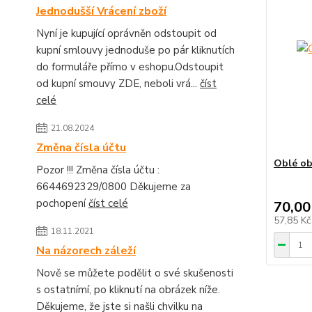
Jednodušší Vrácení zboží
Nyní je kupující oprávněn odstoupit od
kupní smlouvy jednoduše po pár kliknutích
do formuláře přímo v eshopu.Odstoupit
od kupní smouvy ZDE, neboli vrá...
číst
celé
21.08.2024
Změna čísla účtu
Oblé ob
Pozor !!! Změna čísla účtu :
6644692329/0800 Děkujeme za
pochopení
číst celé
70,00
57,85 K
18.11.2021
Na názorech záleží
Nově se můžete podělit o své skušenosti
s ostatnímí, po kliknutí na obrázek níže.
Děkujeme, že jste si našli chvilku na