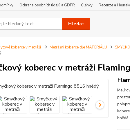
odmínky
Ochrana osobních údajú a GDPR
Články
Recenze a Heurek
Hledat
ytové koberce v metráži
Metrážni koberce dle MATERIÁLU
SMYČKOV
ý
kový koberec v metráži Flamin
Flam
Melíro
prosto
polypr
kobere
hnědé 