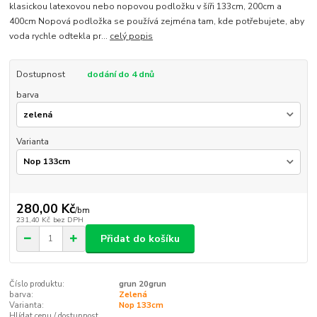
klasickou latexovou nebo nopovou podložku v šíři 133cm, 200cm a
400cm Nopová podložka se používá zejména tam, kde potřebujete, aby
voda rychle odtekla pr...
celý popis
Dostupnost
dodání do 4 dnů
barva
Varianta
280,00 Kč
/
bm
231,40 Kč
bez DPH
Přidat do košíku
Číslo produktu:
grun 20grun
barva:
Zelená
Varianta:
Nop 133cm
Hlídat cenu / dostupnost