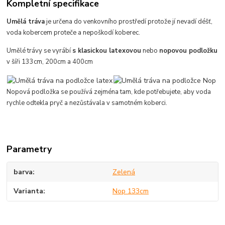
Kompletní specifikace
Umělá tráva
je určena do venkovního prostředí protože jí nevadí déšť,
voda kobercem proteče a nepoškodí koberec.
Umělé trávy se vyrábí
s klasickou latexovou
nebo
nopovou podložku
v šíři 133cm, 200cm a 400cm
Nopová podložka se používá zejména tam, kde potřebujete, aby voda
rychle odtekla pryč a nezůstávala v samotném koberci.
Parametry
barva
Zelená
Varianta
Nop 133cm