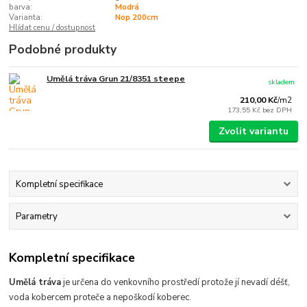
barva:
Modrá
Varianta:
Nop 200cm
Hlídat cenu / dostupnost
Podobné produkty
Umělá tráva Grun 21/8351 steepe
skladem
210,00 Kč
/
m2
173,55 Kč
bez DPH
Zvolit variantu
Kompletní specifikace
Parametry
Kompletní specifikace
Umělá tráva
je určena do venkovního prostředí protože jí nevadí déšť,
voda kobercem proteče a nepoškodí koberec.