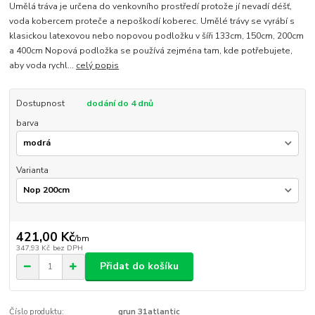
Umělá tráva je určena do venkovního prostředí protože jí nevadí déšť,
voda kobercem proteče a nepoškodí koberec. Umělé trávy se vyrábí s
klasickou latexovou nebo nopovou podložku v šíři 133cm, 150cm, 200cm
a 400cm Nopová podložka se používá zejména tam, kde potřebujete,
aby voda rychl...
celý popis
Dostupnost
dodání do 4 dnů
barva
Varianta
421,00 Kč
/
bm
347,93 Kč
bez DPH
Přidat do košíku
Číslo produktu:
grun 31atlantic