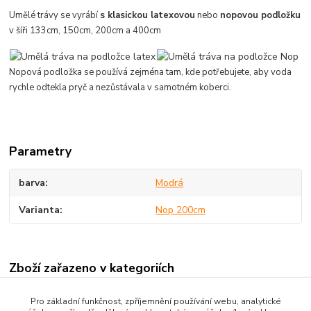
Umělé trávy se vyrábí
s klasickou latexovou
nebo
nopovou podložku
v šíři 133cm, 150cm, 200cm a 400cm
Nopová podložka se používá zejména tam, kde potřebujete, aby voda
rychle odtekla pryč a nezůstávala v samotném koberci.
Parametry
barva
Modrá
Varianta
Nop 200cm
Zboží zařazeno v kategoriích
Čistící zóny / Umělá tráva
Pro základní funkčnost, zpříjemnění používání webu, analytické