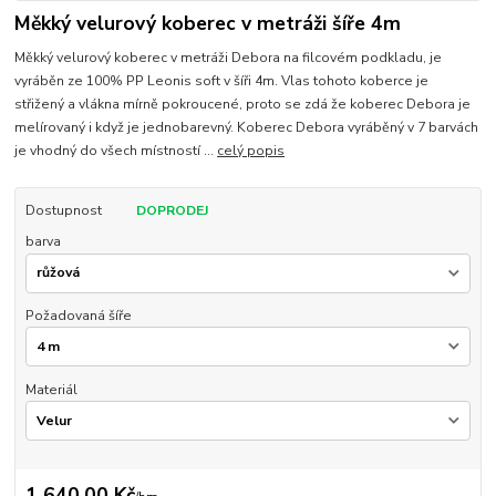
Měkký velurový koberec v metráži šíře 4m
Měkký velurový koberec v metráži Debora na filcovém podkladu, je
vyráběn ze 100% PP Leonis soft v šíři 4m. Vlas tohoto koberce je
střižený a vlákna mírně pokroucené, proto se zdá že koberec Debora je
melírovaný i když je jednobarevný. Koberec Debora vyráběný v 7 barvách
je vhodný do všech místností ...
celý popis
Dostupnost
DOPRODEJ
barva
Požadovaná šíře
Materiál
1 640,00 Kč