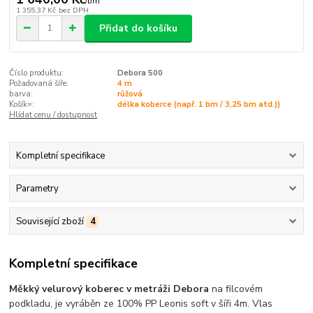
/
bm
1 355,37 Kč
bez DPH
Přidat do košíku
Číslo produktu:
Debora 500
Požadovaná šíře:
4 m
barva:
růžová
Košík=:
délka koberce (např. 1 bm / 3,25 bm atd.))
Hlídat cenu / dostupnost
Kompletní specifikace
Parametry
Související zboží
4
Kompletní specifikace
Měkký velurový koberec v metráži Debora
na filcovém
podkladu, je vyráběn ze 100% PP Leonis soft v šíři 4m. Vlas