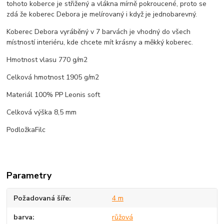
tohoto koberce je střižený a vlákna mírně pokroucené, proto se
zdá že koberec Debora je melírovaný i když je jednobarevný.
Koberec Debora vyráběný v 7 barvách je vhodný do všech
místností interiéru, kde chcete mít krásny a měkký koberec.
Hmotnost vlasu 770 g/m2
Celková hmotnost 1905 g/m2
Materiál 100% PP Leonis soft
Celková výška 8,5 mm
PodložkaFilc
Parametry
Požadovaná šíře
4 m
barva
růžová