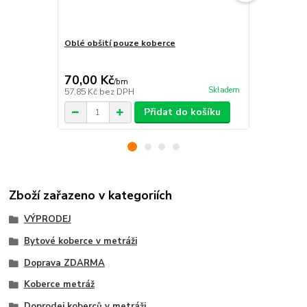
Oblé obšití pouze koberce
Pravouhlé o
70,00 Kč
70,00 Kč
/
bm
Skladem
57,85 Kč
bez DPH
57,85 Kč
bez
Přidat do košíku
Zboží zařazeno v kategoriích
VÝPRODEJ
Bytové koberce v metráži
Doprava ZDARMA
Koberce metráž
Doprodej koberců v metráži